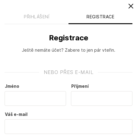
774 245 625
Potřebujete poradit?
(Po-Pá 9:00 – 17:30)
PŘIHLÁŠENÍ
REGISTRACE
0
Registrace
Hledat
Ještě nemáte účet? Zabere to jen pár vteřin.
NEBO PŘES E-MAIL
Jméno
Příjmení
Váš e-mail