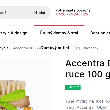
Potřebujete poradit?
Hledat
+ 420 774 245 625
festyle & design
útulný domov & styl
bastion c
dárkový outlet
mýdla
Accentra BLOSSOM mýdlo na ruce 100 g + kartáček
Accentra BLOSSOM mýdlo na
ruce 100 
Skladem
Tuhé mýdlo na ruce 1
firmy Accentra. Objem: 100 g Název výrobce: Acce