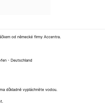
táčkem od německé firmy Accentra.
ofen - Deutschland
čima důkladně vypláchněte vodou.
t.