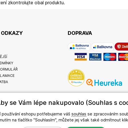
ení zkontrolujte obal produktu.
É ODKAZY
DOPRAVA
ĚJŠÍ
DMÍNKY
FORMULÁŘ
KLAMACE
ATBA
by se Vám lépe nakupovalo (Souhlas s coo
ší používání eshopu potřebujeme váš
souhlas
se zpracováním soub
iknutím na tlačítko "Souhlasím", můžete jej však také odmítnout kl