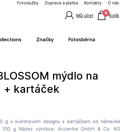
Fotoslužby
Doprava a platba
Kontakty
O nás
0
Můj účet
Košík
ollections
značky
fotosběrna
g + kartáček
00 g v květinovém designu s kartáčkem od německé
ntra GmbH & Co. KG