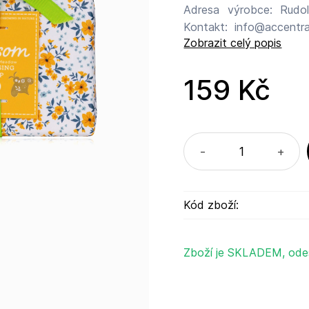
Adresa výrobce: Rudol
Kontakt: info@accentra.de Upozornění: Produkt je určen pouz
Zobrazit celý popis
použití. Vyhněte se ko
vypláchněte vodou. Chr
jakýchkoliv známkách 
159 Kč
odpovídá výrobce. Pro ak
-
+
Kód zboží:
Zboží je SKLADEM, ode