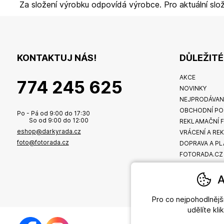
Za složení výrobku odpovídá výrobce. Pro aktuální slož
KONTAKTUJ NÁS!
DŮLEŽIT
AKCE
774 245 625
NOVINKY
NEJPRODÁVAN
OBCHODNÍ PO
Po - Pá od 9:00 do 17:30
So od 9:00 do 12:00
REKLAMAČNÍ 
eshop@darkyrada.cz
VRÁCENÍ A RE
foto@fotorada.cz
DOPRAVA A PL
FOTORADA.CZ
A
Pro co nejpohodlněj
udělíte kl