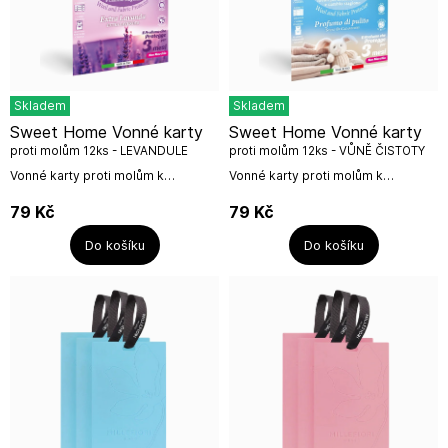
Skladem
Skladem
Sweet Home Vonné karty
Sweet Home Vonné karty
proti molům 12ks - LEVANDULE
proti molům 12ks - VŮNĚ ČISTOTY
Vonné karty proti molům k
Vonné karty proti molům k
nasazení na ramínka. Krásně
nasazení na ramínka. Krásně
provoní skříně, šatny, šatníky s
provoní skříně, šatny, šatníky s
79
Kč
79
Kč
účinností proti molům.Karty mají
účinností proti molům.Karty mají
tvar...
tvar...
Do košíku
Do košíku