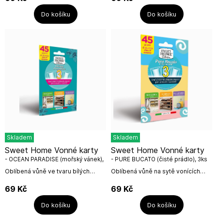
vonící.Počet kusů v...
vonící.Počet kusů v...
Do košíku
Do košíku
Skladem
Skladem
Sweet Home Vonné karty
Sweet Home Vonné karty
- OCEAN PARADISE (mořský vánek),
- PURE BUCATO (čisté prádlo), 3ks
3ks
Oblíbená vůně ve tvaru bílých
Oblíbená vůně na sytě vonících
kartiček osvěží šatny, skříně,
kartách vhodných k provonění
botníky či cestovní zavazadla. Sytě
skříní, šaten, botníků či cestovních
69
Kč
69
Kč
vonící.Počet kusů v...
zavazadel.Počet kusů v...
Do košíku
Do košíku