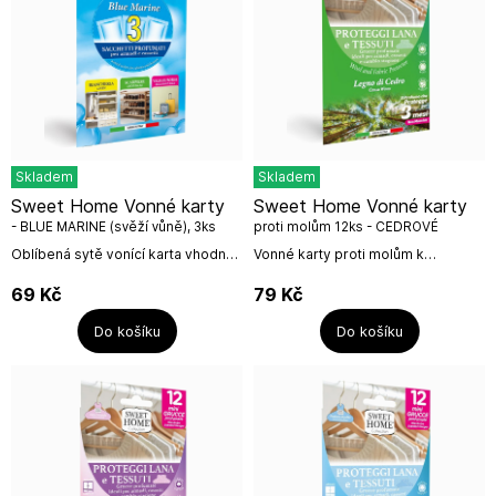
Skladem
Skladem
Sweet Home Vonné karty
Sweet Home Vonné karty
- BLUE MARINE (svěží vůně), 3ks
proti molům 12ks - CEDROVÉ
DŘEVO
Oblíbená sytě vonící karta vhodná
Vonné karty proti molům k
k provonění šaten, skříní, botníků či
nasazení na ramínka. Krásně
cestovních zavazadel.Počet ks v
provoní skříně, šatny, šatníky s
69
Kč
79
Kč
balení: 3Vyrobeno v...
účinností proti molům.Karty mají
tvar...
Do košíku
Do košíku