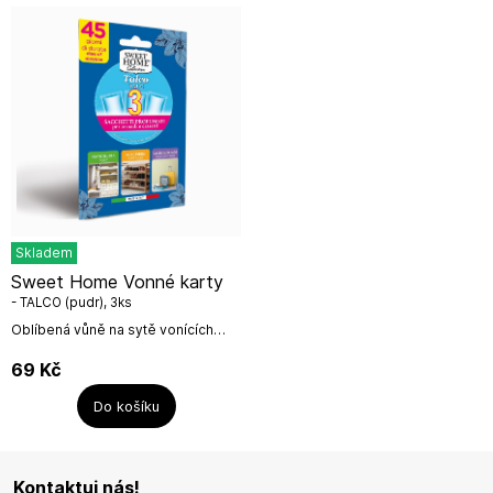
Skladem
Sweet Home Vonné karty
- TALCO (pudr), 3ks
Oblíbená vůně na sytě vonících
kartách vhodných k provonění
skříní, šaten, botníků či cestovních
69
Kč
zavazadel.Počet kusů v...
Do košíku
Kontaktuj nás!