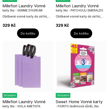
Millefiori Laundry Vonné
Millefiori Laundry Vonné
karty 3ks - GEMME D'AGRUMI
karty 3ks - PATCHOULI SMERALDO
Oblíbené vonné karty do skříní,
Oblíbené vonné karty do skříní,
šaten, prádelníků s omamnou vůní
šaten, prádelníků s omamnou vůní
italských parfémů z kolekce
italských parfémů z kolekce
329
Kč
329
Kč
Laundry od Millefiori Milano.Baleno
Laundry od Millefiori Milano.Baleno
po...
po...
Do košíku
Do košíku
Skladem
Skladem
Millefiori Laundry Vonné
Sweet Home Vonné karty
karty 3ks - VIOLA AMETISTA
- FIORITO (květinová vůně), 3ks