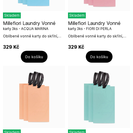
Skladem
Skladem
Millefiori Laundry Vonné
Millefiori Laundry Vonné
karty 3ks - ACQUA MARINA
karty 3ks - FIORI DI PERLA
Oblíbené vonné karty do skříní,
Oblíbené vonné karty do skříní,
zásuvek, šaten, prádelníků s
zásuvek, šaten, prádelníků s
parfémovanými vůněmi z kolekce
parfémovanými vůněmi z kolekce
329
Kč
329
Kč
Laundry od Millefiori Milano.
Laundry od Millefiori Milano.
Jednotlivé...
Jednotlivé...
Do košíku
Do košíku
Skladem
Skladem