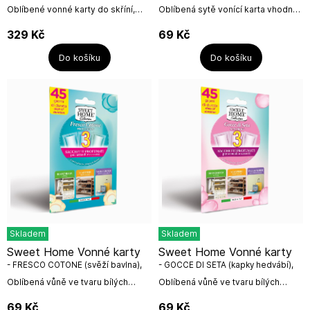
Oblíbené vonné karty do skříní,
Oblíbená sytě vonící karta vhodná
šaten, prádelníků z kolekce
k provonění šaten, skříní, botníků či
Laundry od italské firmy Millefiori
cestovních zavazadel.Počet ks v
329
Kč
69
Kč
Milano. Balení 3 ks vonných karet s
balení: 3Vyrobeno v...
logem...
Do košíku
Do košíku
Skladem
Skladem
Sweet Home Vonné karty
Sweet Home Vonné karty
- FRESCO COTONE (svěží bavlna),
- GOCCE DI SETA (kapky hedvábí),
3ks
3ks
Oblíbená vůně ve tvaru bílých
Oblíbená vůně ve tvaru bílých
kartiček osvěží šatny, skříně,
kartiček osvěží šatny, skříně,
botníky či cestovní zavazadla. Sytě
botníky či cestovní zavazadla. Sytě
69
Kč
69
Kč