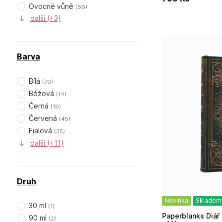
Ovocné vůně
(
66
)
další (+3)
Barva
Bílá
(
79
)
Béžová
(
14
)
Černá
(
19
)
Červená
(
45
)
Fialová
(
35
)
další (+11)
Druh
Novinka
Skladem
30 ml
(
1
)
Paperblanks Diář 2027 MIDI denní - Shadows
90 ml
(
2
)