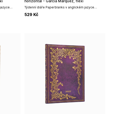
xi
horizontal - Garcia Marquez, flexi
 jazyce
Týdenní diáře Paperblanks v anglickém jazyce
kým
vynikají především špičkovým uměleckým
529
Kč
odolností,...
designem, prémiovou vazbou a vysokou odolností,...