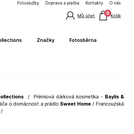
Fotoslužby
Doprava a platba
Kontakty
O nás
0
Můj účet
Košík
ollections
značky
fotosběrna
ollections
/ Prémiová dárková kosmetika -
Baylis &
éče o domácnost a prádlo
Sweet Home
/ Francouzská
/