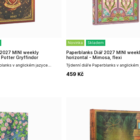
Novinka
Skladem
Paperblanks Diář 2027 MINI weekly
y Potter Gryffindor
horizontal - Mimosa, flexi
blanks v anglickém jazyce
Týdenní diáře Paperblanks v anglickém
 špičkovým uměleckým
vynikají především špičkovým umělec
459
Kč
 vazbou a vysokou odolností,...
designem, prémiovou vazbou a vysokou 