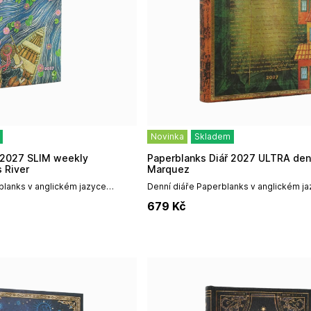
Novinka
Skladem
Paperblanks Diář 2027 ULTRA denní - Garcia
s River
Marquez
blanks v anglickém jazyce
Denní diáře Paperblanks v anglickém jaz
 špičkovým uměleckým
především špičkovým uměleckým desi
679
Kč
 vazbou a vysokou odolností,...
prémiovou vazbou a vysokou odolností, 