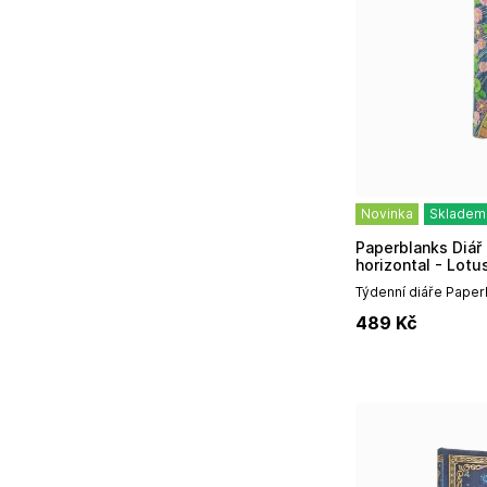
Novinka
Skladem
Paperblanks Diář 2027 SLIM weekly
horizontal - Lotu
Týdenní diáře Paper
vynikají především
489
Kč
designem, prémiovou