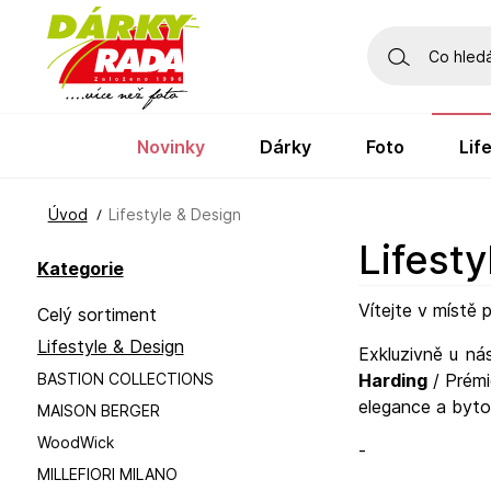
novinky
dárky
foto
li
Úvod
Lifestyle & Design
Lifest
Kategorie
Vítejte v místě
Celý sortiment
Lifestyle & Design
Exkluzivně u ná
BASTION COLLECTIONS
Harding
/ Prém
elegance a byt
MAISON BERGER
WoodWick
-
MILLEFIORI MILANO