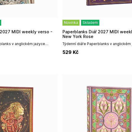
Novinka
Skladem
Paperblanks Diář 2027 MIDI weekly vertical -
New York Rose
blanks v anglickém jazyce
Týdenní diáře Paperblanks v anglickém
 špičkovým uměleckým
vynikají především špičkovým umělec
529
Kč
 vazbou a vysokou odolností,...
designem, prémiovou vazbou a vysokou 