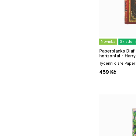
Novinka
Skladem
Paperblanks Diář 2027 MINI weekly
horizontal - Harr
Týdenní diáře Paper
vynikají především
459
Kč
designem, prémiovou