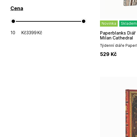
Cena
Novinka
Skladem
Kč
Kč
Paperblanks Diář 2027 MIDI weekly verso -
Milan Cathedral
Týdenní diáře Paper
vynikají především
529
Kč
designem, prémiovou