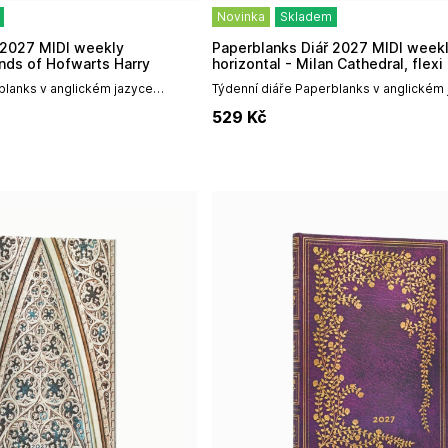
Novinka
Skladem
Paperblanks Diář 2027 MIDI weekly
nds of Hofwarts Harry
horizontal - Milan Cathedral, flexi
blanks v anglickém jazyce
Týdenní diáře Paperblanks v anglickém
 špičkovým uměleckým
vynikají především špičkovým umělec
529
Kč
 vazbou a vysokou odolností,...
designem, prémiovou vazbou a vysokou 