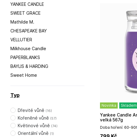
YANKEE CANDLE
SWEET GRACE
Mathilde M.
CHESAPEAKE BAY
VELLUTIER
Milkhouse Candle
PAPERBLANKS
BAYLIS & HARDING
Sweet Home
Typ
Novinka
Skladem
Dřevité vůně
(
16
)
Yankee Candle Amethyst Moon, signature
Kořeněné vůně
(
57
)
velká 567g
Květinové vůně
(
74
)
Doba hoření: 60-90h
čarodějnic tiše pohy
Orientální vůně
(
1
)
799
Kč
ostružin, kandovaných