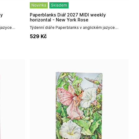
Novinka
Skladem
Paperblanks Diář 2027 MIDI weekly
horizontal - New York Rose
 jazyce
Týdenní diáře Paperblanks v anglickém jazyce
kým
vynikají především špičkovým uměleckým
529
Kč
odolností,...
designem, prémiovou vazbou a vysokou odolností,...