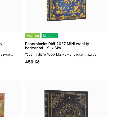
Novinka
Skladem
Paperblanks Diář 2027 MINI weekly
horizontal - Silk Sky
 jazyce
Týdenní diáře Paperblanks v anglickém jazyce
kým
vynikají především špičkovým uměleckým
459
Kč
odolností,...
designem, prémiovou vazbou a vysokou odolností,...