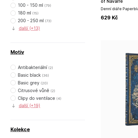
of Navarre
100 - 150 ml
(
79
)
Denní diáře Paperbla
180 ml
především špičkov
(
15
)
629
Kč
prémiovou vazbou a 
200 - 250 ml
(
73
)
další (+13)
Motiv
Antibakteriální
(
2
)
Basic black
(
36
)
Basic grey
(
20
)
Citrusové vůně
(
2
)
Clipy do ventilace
(
4
)
další (+19)
Kolekce