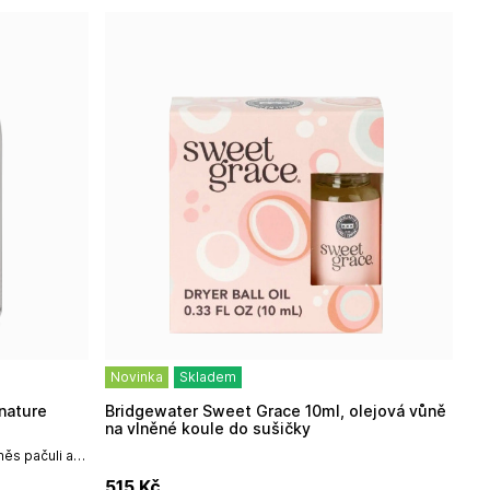
Novinka
Skladem
Bridgewater Sweet Grace 10ml, olejová vůně
na vlněné koule do sušičky
ěs pačuli a
ným kořením.
515
Kč