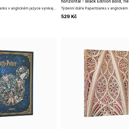
horizontal - Black Edition Bold, fle
nks v anglickém jazyce vynikají
Týdenní diáře Paperblanks v anglickém
ým uměleckým designem,
vynikají především špičkovým umělec
529
Kč
vysokou odolností, díky...
designem, prémiovou vazbou a vysokou 