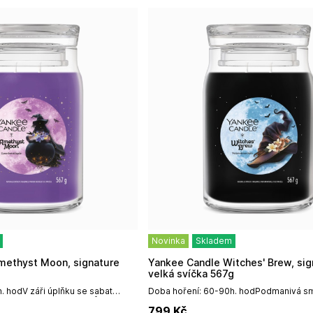
Novinka
Skladem
Yankee Candle Witches' Brew, signature
velká svíčka 567g
. hodV záři úplňku se sabat
Doba hoření: 60-90h. hodPodmanivá sm
buje stíny a probouzí vůně
tmavých dřevin, doplněná tajemně ladě
799
Kč
 fialek a...
Vůně tajemství šeptaných nad...