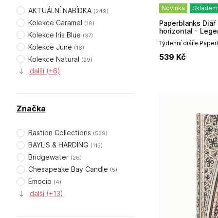
Novinka
Skladem
AKTUÁLNÍ NABÍDKA
(
249
)
Kolekce Caramel
Paperblanks Diář 2027 MIDI weekly
(
18
)
horizontal - Lege
Kolekce Iris Blue
(
37
)
Potter
Týdenní diáře Paper
Kolekce June
(
16
)
vynikají především
539
Kč
designem, prémiovou
Kolekce Natural
(
29
)
další (+6)
Značka
Bastion Collections
(
539
)
BAYLIS & HARDING
(
113
)
Bridgewater
(
26
)
Chesapeake Bay Candle
(
5
)
Emocio
(
4
)
další (+13)