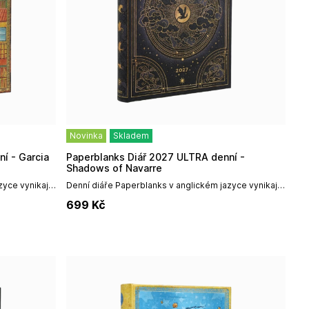
Novinka
Skladem
Paperblanks Diář 2027 ULTRA denní -
Shadows of Navarre
yce vynikají
Denní diáře Paperblanks v anglickém jazyce vynikají
gnem,
především špičkovým uměleckým designem,
699
Kč
díky...
prémiovou vazbou a vysokou odolností, díky...