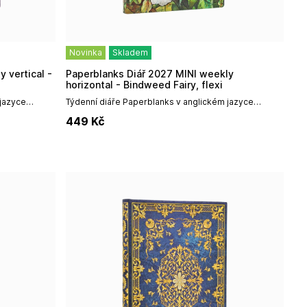
Novinka
Skladem
Paperblanks Diář 2027 MINI weekly
horizontal - Bindweed Fairy, flexi
 jazyce
Týdenní diáře Paperblanks v anglickém jazyce
kým
vynikají především špičkovým uměleckým
449
Kč
odolností,...
designem, prémiovou vazbou a vysokou odolností,...