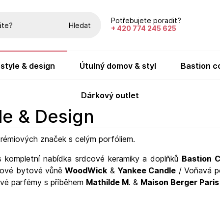
Potřebujete poradit?
Hledat
+ 420 774 245 625
festyle & design
útulný domov & styl
bastion c
dárkový outlet
yle & Design
 prémiových značek s celým porfóliem.
s kompletní nabídka srdcové keramiky a doplňků
Bastion C
iové bytové vůně
WoodWick
&
Yankee Candle
/ Voňavá p
ové parfémy s příběhem
Mathilde M
. &
Maison Berger Paris