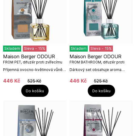
Skladem
Sleva
-
15
%
Skladem
Sleva
-
15
%
Maison Berger ODOUR
Maison Berger ODOUR
FROM PET, difuzér proti zvířecímu
FROM BATHROOM, difuzér proti
zápachu 125 ml
zápachu 125 ml
Příjemná ovocno-květinová vůně
Dárkový set obsahuje aroma
příjemně provoní, především ale
difuzér ve tvaru krychle již
neutralizuje zápachy po domácích
naplněný 125 ml interiérového
446
Kč
446
Kč
525
Kč
525
Kč
mazlíčích, a to díky...
parfému Proti zápachu z koupelny
a 8 kusů...
Do košíku
Do košíku