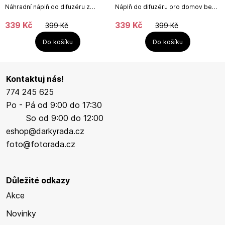
200ml
200ml
Náhradní náplň do difuzéru z
Náplň do difuzéru pro domov bez
funkční řady MY HOME proti
zatuchlých zápachů.Funkční
kuchyňským zápachům od firmy
kolekce proti zápachům v
339
Kč
339
Kč
399
Kč
399
Kč
Maison Berger Paris.Fresh &...
domácnosti.Objem: 200 mlNázev...
Do košíku
Do košíku
Kontaktuj nás!
774 245 625
Po - Pá od 9:00 do 17:30
So od 9:00 do 12:00
eshop@darkyrada.cz
foto@fotorada.cz
Důležité odkazy
Akce
Novinky