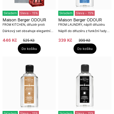
Skladem
Sleva
-
15
%
Skladem
Sleva
-
15
%
Maison Berger ODOUR
Maison Berger ODOUR
FROM KITCHEN, difuzér proti
FROM LAUNDRY, náplň difuzéru
kuchyňskému zápachu 125ml
200ml
Dárkový set obsahuje elegantní
Náplň do difuzéru z funkční řady
aroma difuzér ve tvaru krychle již
proti zápachům prádelny od
naplněný 125 ml interiérového
francouzské firmy Maison Berger
446
Kč
339
Kč
525
Kč
399
Kč
parfému se Svěží květinovou vůní
Paris.Floral & PowderyObjem:...
a 8...
Do košíku
Do košíku
Skladem
Sleva
-
15
%
Skladem
Sleva
-
15
%