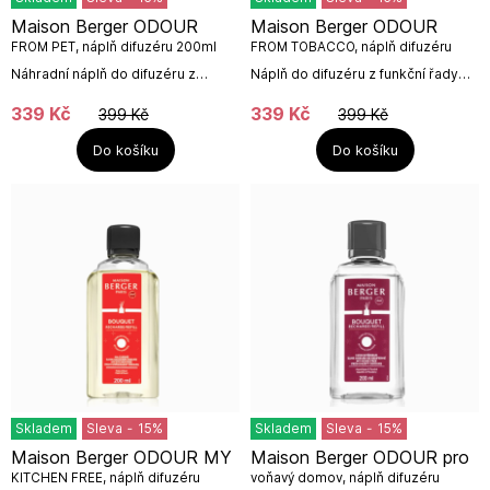
Maison Berger ODOUR
Maison Berger ODOUR
FROM PET, náplň difuzéru 200ml
FROM TOBACCO, náplň difuzéru
200ml
Náhradní náplň do difuzéru z
Náplň do difuzéru z funkční řady
funkční řady MY HOME proti
proti zápachům z tabáku od
zápachům od firmy Maison Berger
francouzské firmy Maison Berger
339
Kč
339
Kč
399
Kč
399
Kč
Paris. Neutralizuje nežádoucí
Paris.WoodyObjem: 200...
pachy domácích...
Do košíku
Do košíku
Skladem
Sleva
-
15
%
Skladem
Sleva
-
15
%
Maison Berger ODOUR MY
Maison Berger ODOUR pro
KITCHEN FREE, náplň difuzéru
voňavý domov, náplň difuzéru