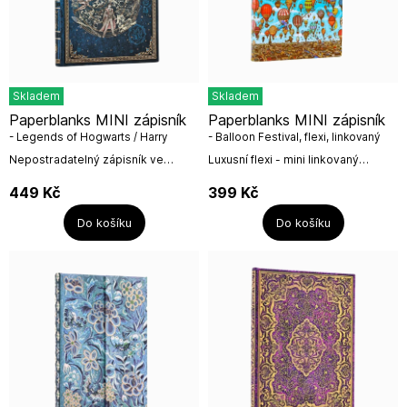
Skladem
Skladem
Paperblanks MINI zápisník
Paperblanks MINI zápisník
- Legends of Hogwarts / Harry
- Balloon Festival, flexi, linkovaný
Potter, linkovaný
Nepostradatelný zápisník ve
Luxusní flexi - mini linkovaný
velikosti MINI, linkovaný z
zápisník s 208 stranimi (80GSM) od
legendami z Bradavic.Rozměr: 9,5
irské firmy Paperblanks.Původní
449
Kč
399
Kč
x 14 x 1,5 cmBradavická škola čar
obrázek, který jsme zde...
a...
Do košíku
Do košíku