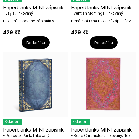
Paperblanks MINI zápisník
Paperblanks MINI zápisník
- Layla, linkovaný
- Ventian Mornings, linkovaný
Luxusní linkovaný zápisník v
Benátská rána.Luxusní zápisník v
pevných deskách velikosti MINI od
pevných deskách od firmy
Paperblanks.Rozměr: 9,5 x 14 x 1,5
Paperblanks.Velikost: MINIRozměr:
429
Kč
429
Kč
cmVelikost...
10 x 14 x 1,5...
Do košíku
Do košíku
Skladem
Skladem
Paperblanks MINI zápisník
Paperblanks MINI zápisník
- Peacock Punk, linkovaný
- Rose Chronicles, linkovaný, flexi