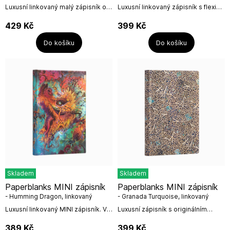
Luxusní linkovaný malý zápisník od
Luxusní linkovaný zápisník s flexi
Paperblanks.Rozněr:
deskami, záložkou a
9,5x14cmNikdo nikdy neudělal
gumičkou.Rozměr: 9,5 x 14 x 1,5
429
Kč
399
Kč
náladovost lépe než noví romantici
cmtato obálka je založena na
80. let,...
vazbě pro...
Do košíku
Do košíku
Skladem
Skladem
Paperblanks MINI zápisník
Paperblanks MINI zápisník
- Humming Dragon, linkovaný
- Granada Turquoise, linkovaný
Luxusní linkovaný MINI zápisník. V
Luxusní zápisník s originálním
této kaleidoskopické obálce
designem GRANADA
zápisníku s dílem Androida Jonese
TURQUOISE.Fotograf Gérard
389
Kč
399
Kč