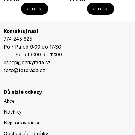
se setkávají starověké duchovní...
Degeorge cestoval po světě a
zachycoval velkolepé kusy...
Do košíku
Do košíku
Kontaktuj nás!
774 245 625
Po - Pá od 9:00 do 17:30
So od 9:00 do 12:00
eshop@darkyrada.cz
foto@fotorada.cz
Důležité odkazy
Akce
Novinky
Nejprodávanější
Obchodní podmínky