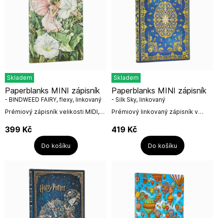
Skladem
Skladem
Paperblanks MINI zápisník
Paperblanks MINI zápisník
- BINDWEED FAIRY, flexy, linkovaný
- Silk Sky, linkovaný
Prémiový zápisník velikosti MIDI,
Prémiový linkovaný zápisník v
linkovaný od Paperblanks.Ilustrace
pevných deskách se 176 stranami
Cicely Mary Barkerové těší
(85GSM) od irské firmy
399
Kč
419
Kč
čtenáře všech věkových...
Paperblanks.Nádherný design,
inspirovaný...
Do košíku
Do košíku