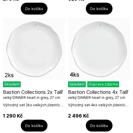
šedé barvě od holandské firmy
chleba nebo jako jídelní talíř.Lze...
Bastion...
Do košíku
Do košíku
Skladem
Skladem
Doprava zdarma
Bastion Collections 2x Talíř
Bastion Collections 4x Talíř
velký DINNER heart in grey, 27 cm
velký DINNER heart in grey, 27 cm
Výhodný set 2ks velkých jídelních
Výhodný set 4ks velkých jídelních
talířů s malým šedým srdíčkem a
talířů s malým šedým srdíčkem a
šedou tenkou linkou od holandské
šedou tenkou linkou od holandské
1 290
Kč
2 496
Kč
firmy Bastion...
firmy Bastion...
Do košíku
Do košíku