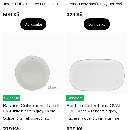
Jídelní talíř z kolekce IRIS BLUE o
Jednoduchý nadčasový dortový
průměru 23cm.Kompletujte svojí
talířek (16cm) od holandské firmy
sbírku v modré kolekci s klasickou
Bastion Collections.Materiál:
599
Kč
329
Kč
kolekcí a vytvořte si jedinečný...
keramikaVhodné do myčky
nádobí,...
Do košíku
Do košíku
Skladem
Skladem
Bastion Collections Talířek
Bastion Collections OVAL
CAKE little hreart in grey, 16 cm
PLATE white with heart in grey,
15x26cm
Oblíbený talířek s šedým
Ručně malovaný oválný talíř se
rozmanitým okrajem s ručně
srdcem v šedé barvě.Ideální pro
malovanou linkou a srdíčkem v
polévkové mísy BC a na kousek
279
Kč
629
Kč