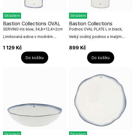
Skladem
Skladem
Bastion Collections OVAL
Bastion Collections
SERVING iris blue, 34,8x12,4x2cm
Podnos OVAL PLATE L in black,
35x13x2cm
Limitovaná edice v modrém
Velký oválný podnos s malým
provedení Iris blue.Název výrobce:
černým srdíčkem a černou
Bastion CollectionsAdresa
linkou.Vhodné pro servírovaní
1 129
Kč
899
Kč
výrobce: IJsselveld 2b, 3417 XH...
obložených mís, chlebíčků,
kanapek, plátků...
Do košíku
Do košíku
Skladem
Skladem