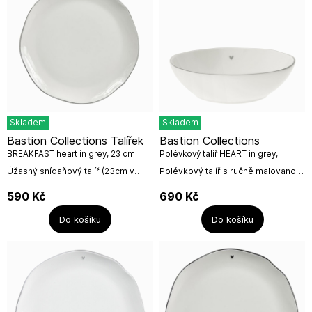
Skladem
Skladem
Bastion Collections Talířek
Bastion Collections
BREAKFAST heart in grey, 23 cm
Polévkový talíř HEART in grey,
21x5cm
Úžasný snídaňový talíř (23cm v
Polévkový talíř s ručně malovanou
průměru) s ručně malovanou
linkou a šedým malým srdíčkem od
šedou linkou a malým šedým
holandské firmy Bastion
590
Kč
690
Kč
srdíčkem od holandské firmy
Collections.Bastion Collections je...
Bastion...
Do košíku
Do košíku