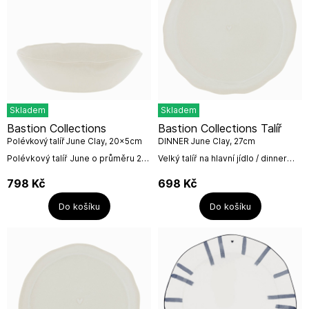
Skladem
Skladem
Bastion Collections
Bastion Collections Talíř
Polévkový talíř June Clay, 20x5cm
DINNER June Clay, 27cm
Polévkový talíř June o průměru 20
Velký talíř na hlavní jídlo / dinner
cm je hluboký 5 cm, doporučujeme
plate / o průměru 27 cm z
kombinovat s velkým jídelním
nadčasové kolekce June s
798
Kč
698
Kč
talířem June a
glazurou v barvě jílové / clay. Barvy
miskami.Nadčasová...
je jemná,...
Do košíku
Do košíku