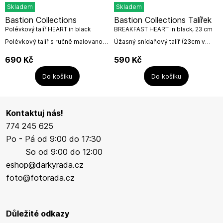
Skladem
Skladem
Bastion Collections
Bastion Collections Talířek
Polévkový talíř HEART in black
BREAKFAST HEART in black, 23 cm
21x5cm
Polévkový talíř s ručně malovanou
Úžasný snídaňový talíř (23cm v
linkou a černým malým srdíčkem
průměru) s ručně malovanou
od holandské firmy Bastion
černou linkou a malým černým
690
Kč
590
Kč
Collections.Bastion Collections je...
srdíčkem od holandské firmy
Bastion...
Do košíku
Do košíku
Kontaktuj nás!
774 245 625
Po - Pá od 9:00 do 17:30
So od 9:00 do 12:00
eshop@darkyrada.cz
foto@fotorada.cz
Důležité odkazy