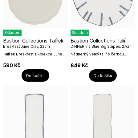
Skladem
Skladem
Bastion Collections Talířek
Bastion Collections Talíř
Breakfast June Clay, 22cm
DINNER Iris Blue Big Stripes, 27cm
Talířek Breakfast z kolekce June v
Nádherný velký talíř s černou
barvě clay (jílové) s detailem na
linkou a malým roztomilým
malé vymačkané srdce uprostřed,
srdíčkem a nepravidelnými
590
Kč
849
Kč
od Bastion Collections.Barva...
modrými pásky z kolekce IRIS
BLUE, kombinujte s...
Do košíku
Do košíku