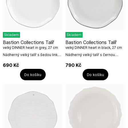
Skladem
Skladem
Bastion Collections Talíř
Bastion Collections Talíř
velký DINNER heart in grey, 27 cm
velký DINNER heart in black, 27 cm
Nádherný velký talíř s šedou linkou
Nádherný velký talíř s černou
a malým roztomilým srdíčkem,
linkou a malým roztomilým
kombinujte s proužky, a jinými
srdíčkem, kombinujte s proužky, a
690
Kč
790
Kč
úžasnými talířky a miskami a...
jinými úžasnými talířky a miskami
a...
Do košíku
Do košíku