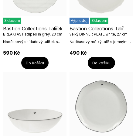
Skladem
Výprodej
Skladem
Bastion Collections Talířek
Bastion Collections Talíř
BREAKFAST stripes in grey, 23 cm
velký DINNER PLATE white, 27 cm
Nadčasový snídaňový talířek s
Nadčasový mělký talíř s jemným
šedými proužky a srdíčkem od
okrajem, který můžete libovolně
holandské firmy Bastion
kombinovat jak s černými, šedými
590
Kč
490
Kč
Collections.Rozměr: 22,6
či titánovými produkty od Bastion...
cmNázev...
Do košíku
Do košíku