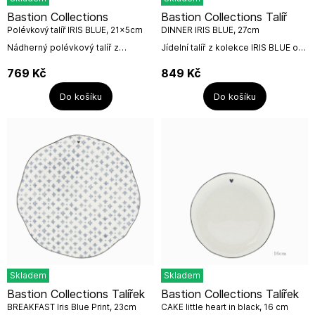
Bastion Collections
Bastion Collections Talíř
Polévkový talíř IRIS BLUE, 21x5cm
DINNER IRIS BLUE, 27cm
Nádherný polévkový talíř z
Jídelní talíř z kolekce IRIS BLUE o
kolekce IRIS BLUE, kterou můžete
průměru 23cm.Kompletujte svojí
kreativně prokombinovat s
sbírku v modré kolekci s klasickou
769
Kč
849
Kč
ostatními produkty a utvořit si tak
kolekcí a vytvořte si jedinečný...
svou originální...
Do košíku
Do košíku
Skladem
Skladem
Bastion Collections Talířek
Bastion Collections Talířek
BREAKFAST Iris Blue Print, 23cm
CAKE little heart in black, 16 cm