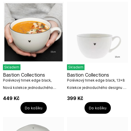
Skladem
Skladem
Bastion Collections
Bastion Collections
Polévkový hrnek edge black,
Polévkový hrnek edge black, 13x8
15x8,5 cm
cm
Nová kolekce jednoduchého
Kolekce jednoduchého designu s
designu s černým okrajem a
černým okrajem a srdíčkem od
srdíčkem od holandské firmy
holandské firmy Bastion
449
Kč
399
Kč
Bastion Collections.Objem
Collections.Objem: 500 mlPrůměr
udávaný výrobcem:...
hrneku: 13x8...
Do košíku
Do košíku