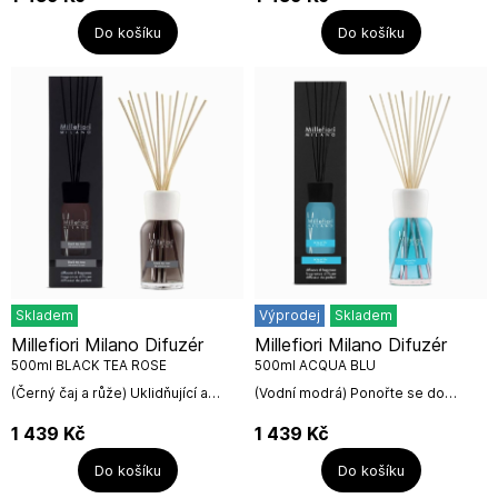
ovocnými tóny bergamotu,...
Čistá vůně...
Do košíku
Do košíku
Skladem
Výprodej
Skladem
Millefiori Milano Difuzér
Millefiori Milano Difuzér
500ml BLACK TEA ROSE
500ml ACQUA BLU
(Černý čaj a růže) Uklidňující a
(Vodní modrá) Ponořte se do
noblesní vůně, inspirovaná
chladivě čiré, tyrkysově modré
arómatem černého čaje a
vody. Svěží citrusové vrchní tóny
1 439
Kč
1 439
Kč
rooibosu, které se mísí s dechem
se postupně transformují do
bílé růže,...
květinového...
Do košíku
Do košíku