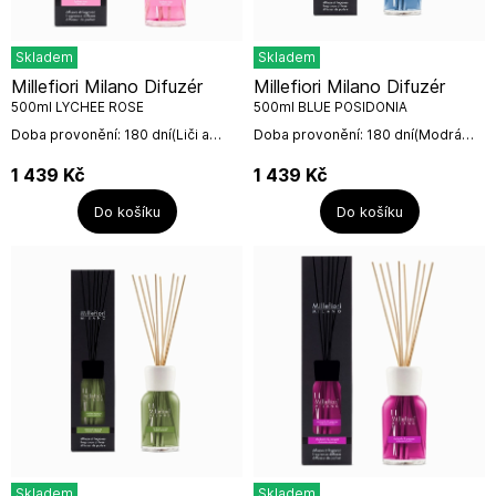
Skladem
Skladem
Millefiori Milano Difuzér
Millefiori Milano Difuzér
500ml LYCHEE ROSE
500ml BLUE POSIDONIA
Doba provonění: 180 dní(Liči a
Doba provonění: 180 dní(Modrá
růže) Neodolatelná vůně něžné
Posidonie) Probuďte své smysly
damascénské růže, majestátní
svěžestí této výrazné vodní vůně,
1 439
Kč
1 439
Kč
královny květin, které...
která se otevírá...
Do košíku
Do košíku
Skladem
Skladem