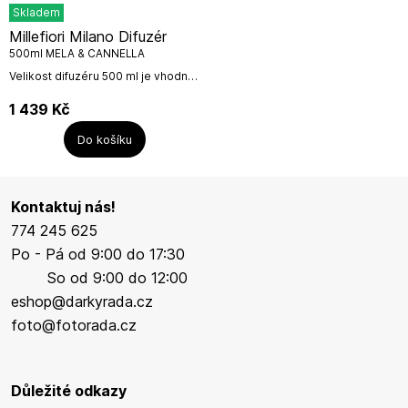
Skladem
Millefiori Milano Difuzér
500ml MELA & CANNELLA
Velikost difuzéru 500 ml je vhodná
do velkých prostor. Náplň vydrží
12-18 měsíců. Poté můžete
1 439
Kč
zakoupit náhradní náplň 250 ml
nebo 500...
Do košíku
Kontaktuj nás!
774 245 625
Po - Pá od 9:00 do 17:30
So od 9:00 do 12:00
eshop@darkyrada.cz
foto@fotorada.cz
Důležité odkazy