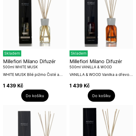
Skladem
Skladem
Millefiori Milano Difuzér
Millefiori Milano Difuzér
500ml WHITE MUSK
500ml VANILLA & WOOD
WHITE MUSK Bílé pižmo Čisté a
VANILLA & WOOD Vanilka a dřevo
svěží kapky rosy lehce se snoubící
Dokonale harmonickou orientální
s nádechem vanilky. Vůně půvabná
vůni vytváří spojení nevinné vanilky
1 439
Kč
1 439
Kč
a nevinná, ale evokující...
se vzácným santalovým dřevem....
Do košíku
Do košíku