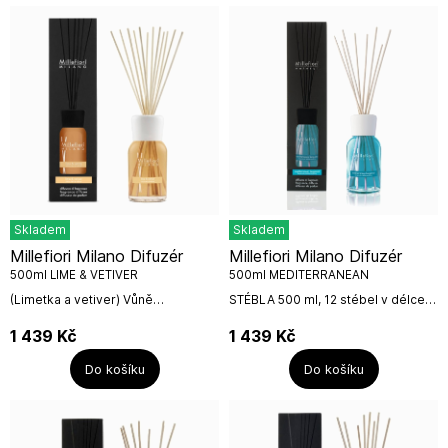
Skladem
Skladem
Millefiori Milano Difuzér
Millefiori Milano Difuzér
500ml LIME & VETIVER
500ml MEDITERRANEAN
BERGAMOT
(Limetka a vetiver) Vůně
STÉBLA 500 ml, 12 stébel v délce
inspirovaná procházkou na
35 cmVelikost difuzéru 500 ml je
pobřeží a osvěžující letní
vhodná do velkých prostor. Náplň
1 439
Kč
1 439
Kč
atmosférou. V této vůni se
vydrží 6-7 měsíců. Poté můžete...
nápaditě snoubí svěží...
Do košíku
Do košíku