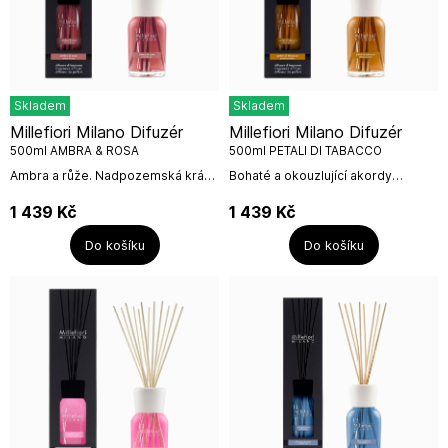
Skladem
Skladem
Millefiori Milano Difuzér
Millefiori Milano Difuzér
500ml AMBRA & ROSA
500ml PETALI DI TABACCO
Ambra a růže. Nadpozemská krása
Bohaté a okouzlující akordy
okvětních lístků růží umocněná
inspirované tabákem a kořením se
zářivými tóny sladkého
mísí s krémovou vanilkou a
1 439
Kč
1 439
Kč
pomeranče. V základu se uvolňují
kakaem. V pozadí ucítíte doteky
vzácné...
dřeva a...
Do košíku
Do košíku