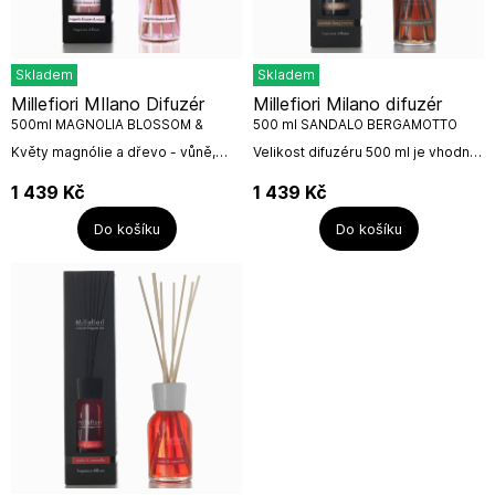
Skladem
Skladem
Millefiori MIlano Difuzér
Millefiori Milano difuzér
500ml MAGNOLIA BLOSSOM &
500 ml SANDALO BERGAMOTTO
WOOD
Květy magnólie a dřevo - vůně,
Velikost difuzéru 500 ml je vhodná
odkrývající dosud skryté stránky
do velkých prostor. Náplň vydrží
kouzelné magnólie: snění pod
12-18 měsíců. Poté můžete
1 439
Kč
1 439
Kč
rozkvetlým stromem magnólie,
zakoupit náhradní náplň 250 ml
vdechování...
nebo 500...
Do košíku
Do košíku