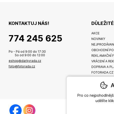
KONTAKTUJ NÁS!
DŮLEŽIT
AKCE
774 245 625
NOVINKY
NEJPRODÁVAN
OBCHODNÍ PO
Po - Pá od 9:00 do 17:30
So od 9:00 do 12:00
REKLAMAČNÍ 
eshop@darkyrada.cz
VRÁCENÍ A RE
foto@fotorada.cz
DOPRAVA A PL
FOTORADA.CZ
A
Pro co nejpohodlněj
udělíte kl