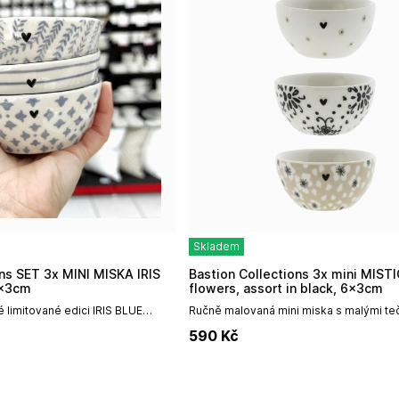
Skladem
Bastion Collections 3x mini MISTIČKA
5x3cm
flowers, assort in black, 6x3cm
 limitované edici IRIS BLUE
Ručně malovaná mini miska s malými te
py či jiné pochutiny.V setu 3
barvěje ideální na sladkosti, marmelády
590
Kč
esignech viz...
atd.Vhodné do myčky a...