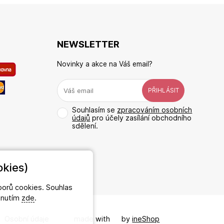
NEWSLETTER
Novinky a akce na Váš email?
Souhlasím se
zpracováním osobních
údajů
pro účely zasílání obchodního
sdělení.
kies)
orů cookies. Souhlas
iknutím
zde
.
/
Osobní údaje
made with
❤
by
ineShop