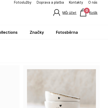
Fotoslužby
Doprava a platba
Kontakty
O nás
0
Můj účet
Košík
ollections
značky
fotosběrna