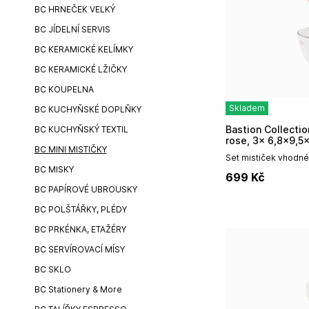
BC HRNEČEK VELKÝ
BC JÍDELNÍ SERVIS
BC KERAMICKÉ KELÍMKY
BC KERAMICKÉ LŽIČKY
BC KOUPELNA
Skladem
BC KUCHYŇSKÉ DOPLŇKY
Bastion Collections SET 3x MINI MISKA PRINT
BC KUCHYŇSKÝ TEXTIL
rose, 3x 6,8x9,
BC MINI MISTIČKY
Set mističek vhodné 
pochutiny.V setu 3 m
BC MISKY
699
Kč
obrázek.Rozměr jedné
BC PAPÍROVÉ UBROUSKY
BC POLŠTÁŘKY, PLÉDY
BC PRKÉNKA, ETAŽÉRY
BC SERVÍROVACÍ MÍSY
BC SKLO
BC Stationery & More