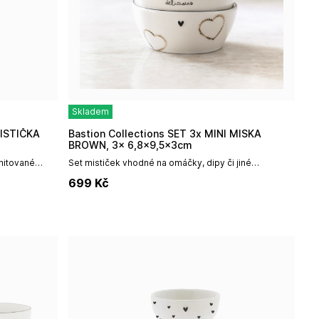
Skladem
Bastion Collections SET 3x MINI MISKA
BROWN, 3x 6,8x9,5x3cm
imitované
Set mističek vhodné na omáčky, dipy či jiné
ti,
pochutiny.V setu 3 mističky v různých designech viz
699
Kč
i...
obrázek.Rozměr jedné misky: 6,8 x...