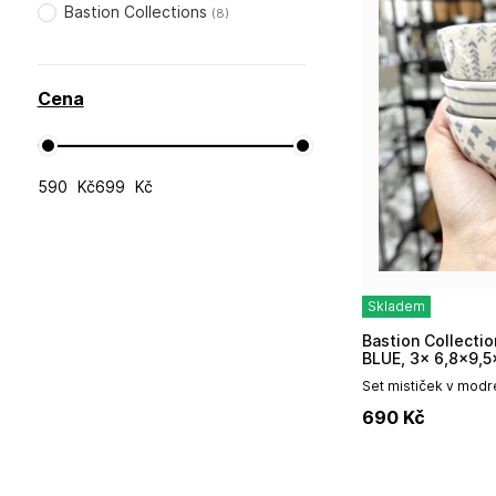
Bastion Collections
(
8
)
Cena
Kč
Kč
Skladem
Bastion Collections SET 3x MINI MISKA IRIS
BLUE, 3x 6,8x9,
Set mističek v modré
vhodné na omáčky, di
690
Kč
mističky v různých d