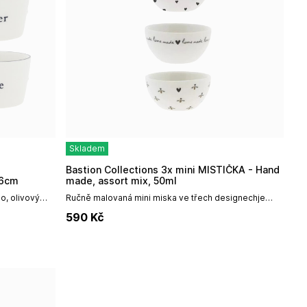
Skladem
Bastion Collections 3x mini MISTIČKA - Hand
 6cm
made, assort mix, 50ml
o, olivový
Ručně malovaná mini miska ve třech designechje
u 4 ks v mixu
ideální na sladkosti, marmelády, dipy atd.Vhodné do
590
Kč
myčky a mikrovlnné...