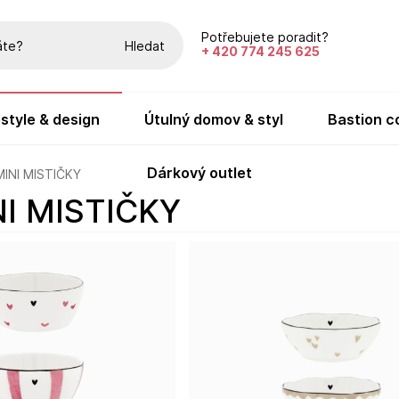
Potřebujete poradit?
Hledat
+ 420 774 245 625
festyle & design
útulný domov & styl
bastion c
dárkový outlet
MINI MISTIČKY
NI MISTIČKY