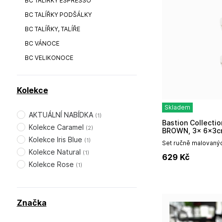
BC TALÍŘKY ESPRESSO
BC TALÍŘKY PODŠÁLKY
BC TALÍŘKY, TALÍŘE
BC VÁNOCE
BC VELIKONOCE
Kolekce
Skladem
AKTUÁLNÍ NABÍDKA
(
1
)
Bastion Collections Set 3x MINI MISTIČKA
Kolekce Caramel
(
2
)
BROWN, 3x 6x3
Kolekce Iris Blue
(
1
)
Set ručně malovaných
edice NATURALje ide
Kolekce Natural
(
1
)
629
Kč
dipy atd.Vhodné do 
Kolekce Rose
(
1
)
Značka