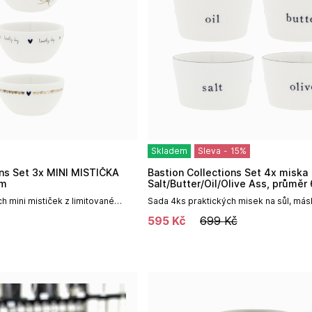
Skladem
Sleva
-
15
%
Bastion Collections Set 4x miska
cm
Salt/Butter/Oil/Olive Ass, průměr
 mini mističek z limitované
Sada 4ks praktických misek na sůl, másl
ální na sladkosti, marmelády,
olej a olivy.Misky nakoupíte v tomto set
595
Kč
699
Kč
myčky a...
motivů. Na přední straně misek...