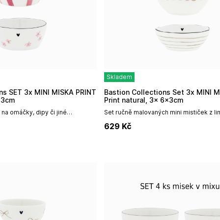
Skladem
Bastion Collections Set 3x MINI MISTIČKA
5x3cm
Print natural, 3x 6x3cm
na omáčky, dipy či jiné
Set ručně malovaných mini mističek z l
ističky v různých designech viz
edice NATURALje ideální na malé sladkos
629
Kč
 misky: 6,8 x...
marmelády, dipy atd. Můžete dále použít 