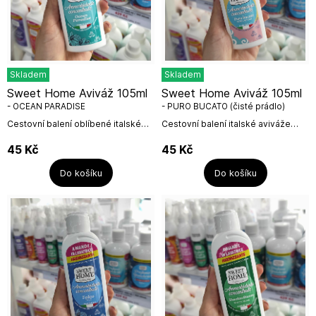
Skladem
Skladem
Sweet Home Aviváž 105ml
Sweet Home Aviváž 105ml
- OCEAN PARADISE
- PURO BUCATO (čisté prádlo)
Cestovní balení oblíbené italské
Cestovní balení italské aviváže
aviváže Ocean Paradise z kolekce
Puro Bucato, čisté prádlo. Balení
Sweet Home. Aviváž vystačí na 3
vystačí na 3 prací cykly (3x 35ml),
45
Kč
45
Kč
prací cykly a je vhodná na
aviváž je vhodná pro všechny...
všechny...
Do košíku
Do košíku