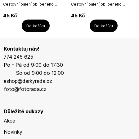
Cestovní balení oblíbeného
Cestovní balení oblíbeného
italského pracího gelu Ocean
italského pracího gelu Talco (pudr)
Paradise z kolekce Sweet Home.
z kolekce Sweet Home. Prací gel
45
Kč
45
Kč
Prací gel vystačí na 3 prací cykly a
vystačí na 3 prací cykly a je vhodný
je vhodný na...
na...
Do košíku
Do košíku
Kontaktuj nás!
774 245 625
Po - Pá od 9:00 do 17:30
So od 9:00 do 12:00
eshop@darkyrada.cz
foto@fotorada.cz
Důležité odkazy
Akce
Novinky