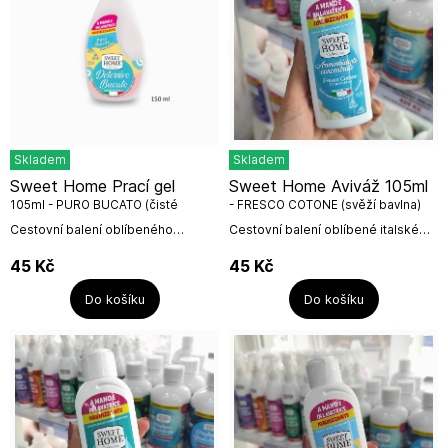
Skladem
Skladem
Sweet Home Prací gel
Sweet Home Aviváž 105ml
105ml - PURO BUCATO (čisté
- FRESCO COTONE (svěží bavlna)
prádlo)
Cestovní balení oblíbeného
Cestovní balení oblíbené italské
italského pracího gelu Puro Bucato
aviváže Fresco Cotone (svěží
z kolekce Sweet Home. Prací gel
bavlna) z kolekce Sweet Home.
45
Kč
45
Kč
vystačí na 3 prací cykly a je vhodný
Aviváž vystačí na 3 prací cykly a
na...
je...
Do košíku
Do košíku