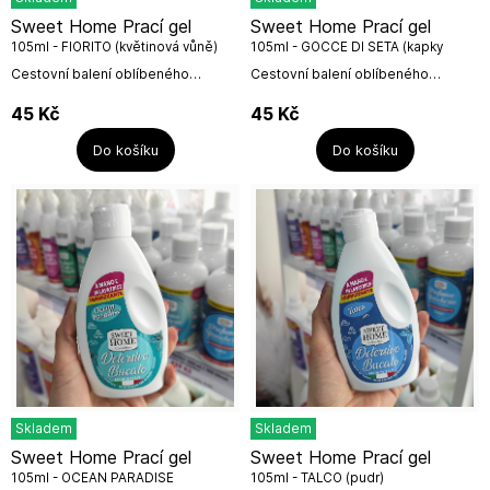
Sweet Home Prací gel
Sweet Home Prací gel
105ml - FIORITO (květinová vůně)
105ml - GOCCE DI SETA (kapky
hedvábí)
Cestovní balení oblíbeného
Cestovní balení oblíbeného
italského pracího gelu Fiorito
italského pracího gelu Gocce di
(květinová vůně) z kolekce Sweet
Seta, kapky hedvábí. Prací gel
45
Kč
45
Kč
Home. Prací gel vystačí na 3 prací
vystačí na 3 prací cykly.Objem:
cykly a je...
150...
Do košíku
Do košíku
Skladem
Skladem
Sweet Home Prací gel
Sweet Home Prací gel
105ml - OCEAN PARADISE
105ml - TALCO (pudr)