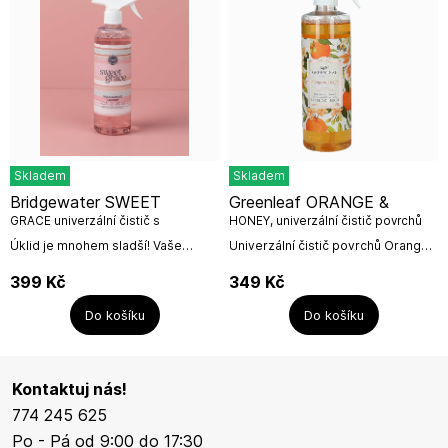
Skladem
Skladem
Bridgewater SWEET
Greenleaf ORANGE &
GRACE univerzální čistič s
HONEY, univerzální čistič povrchů
rozprašovačem 450ml
450 ml
Úklid je mnohem sladší! Vaše
Univerzální čistič povrchů Orange
oblíbená vůně je nyní také vaším
& Honey Greenleaf – svěží vůně a
oblíbeným kamarádem na úklid.
účinný úklid v jednomÚklid s vůní
399
Kč
349
Kč
Náš víceúčelový čistič povrchů...
pomeranče a...
Do košíku
Do košíku
Kontaktuj nás!
774 245 625
Po - Pá od 9:00 do 17:30