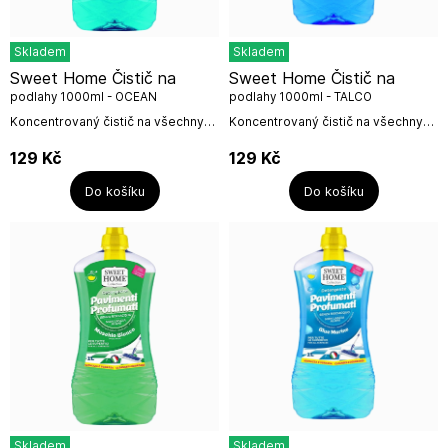
Skladem
Skladem
Sweet Home Čistič na
Sweet Home Čistič na
podlahy 1000ml - OCEAN
podlahy 1000ml - TALCO
PARADISE
Koncentrovaný čistič na všechny
Koncentrovaný čistič na všechny
povrchy podlah s vybranou vůní
povrchy podlah s vybranou vůní
Ocean Paradise pro Vaši
Talco pro Vaši provoněnou
129
Kč
129
Kč
provoněnou podlahu. Bez
podlahu. Bez oplachování,
oplachování, nezanechává...
nezanechává...
Do košíku
Do košíku
Skladem
Skladem