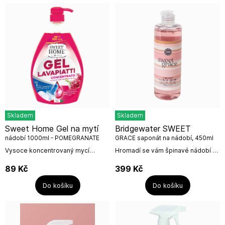
Skladem
Skladem
Sweet Home Gel na mytí
Bridgewater SWEET
nádobí 1000ml - POMEGRANATE
GRACE saponát na nádobí, 450ml
Vysoce koncentrovaný mycí
Hromadí se vám špinavé nádobí v
prostředek na nádobí s vůní
dřezu? Saponát na nádobí Sweet
granátového jablka. Objevte sílu
Grace je tu, aby zachránil situaci a
89
Kč
399
Kč
přírody s mycím prostředkem na
pomohl vám s grácií umýt nádobí....
nádobí od firmy...
Do košíku
Do košíku