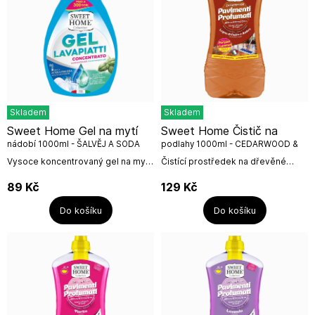
Skladem
Skladem
Sweet Home Gel na mytí
Sweet Home Čistič na
nádobí 1000ml - ŠALVĚJ A SODA
podlahy 1000ml - CEDARWOOD &
AMBER
Vysoce koncentrovaný gel na mytí
Čistící prostředek na dřevěné
nádobí s příměsí s šalvějí a sodou..
podlahy a parkety, Dezinfikuje, čistí
Nádoba má praktickou pumpičku
a odmašťuje, Bez oprachování,
89
Kč
129
Kč
na dávkování.Objem:...
nezanechává...
Do košíku
Do košíku