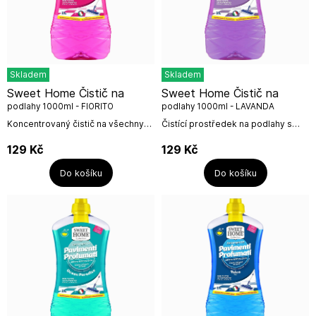
Skladem
Skladem
Sweet Home Čistič na
Sweet Home Čistič na
podlahy 1000ml - FIORITO
podlahy 1000ml - LAVANDA
Koncentrovaný čistič na všechny
Čistící prostředek na podlahy s
povrchy podlah s vybranou
vůní Levandule z kolekce Sweet
květinovou vůní Fiorito pro Vaši
Home od italské firmy
129
Kč
129
Kč
provoněnou podlahu. Bez
Suarez.Určeno na všechny
oplachování,...
povrchy, bezoplachový,...
Do košíku
Do košíku