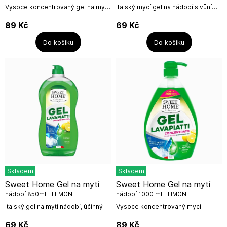
VINEGAR
Vysoce koncentrovaný gel na mytí
Italský mycí gel na nádobí s vůní
nádobí s příměsí Tea Tree Oil a
jablečného moštu. Vůně nám
jablečného octa s vůní jablečného
připomíná spíše pomeranče a
89
Kč
69
Kč
moštu. Nám však tato vůně...
mandarinky. Je prostě úžasná.
Tento gel...
Do košíku
Do košíku
Skladem
Skladem
Sweet Home Gel na mytí
Sweet Home Gel na mytí
nádobí 850ml - LEMON
nádobí 1000 ml - LIMONE
Italský gel na mytí nádobí, účinný již
Vysoce koncentrovaný mycí
ve studené vodě s vůní svěžích
prostředek na nádobí s vůní
citrusů. Gel je s příměsí Tea Tree
svěžích citrónů. Objevte sílu
69
Kč
89
Kč