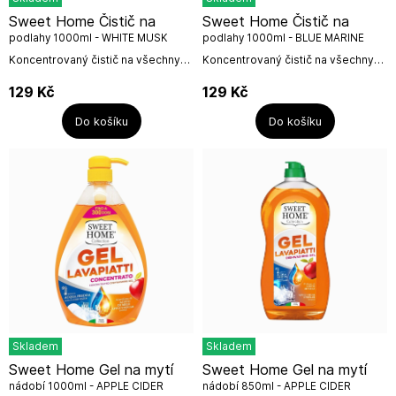
Sweet Home Čistič na
Sweet Home Čistič na
podlahy 1000ml - WHITE MUSK
podlahy 1000ml - BLUE MARINE
Koncentrovaný čistič na všechny
Koncentrovaný čistič na všechny
povrchy podlah s vybranou vůní
povrchy podlah s vybranou vůní
Muschio Bianco (White Musk) pro
Blue Marine pro Vaši provoněnou
129
Kč
129
Kč
Vaši provoněnou podlahu. Bez
podlahu. Bez oplachování,
oplachování,...
nezanechává...
Do košíku
Do košíku
Skladem
Skladem
Sweet Home Gel na mytí
Sweet Home Gel na mytí
nádobí 1000ml - APPLE CIDER
nádobí 850ml - APPLE CIDER