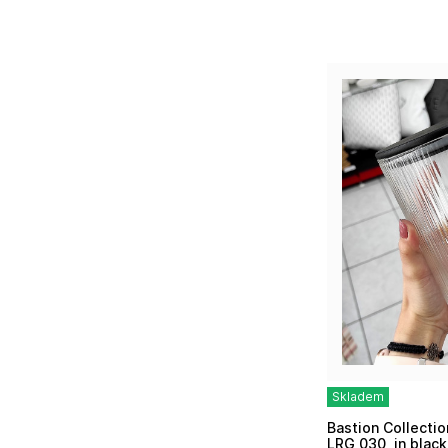
Skladem
Bastion Collections Skleněná dóza STORAGE
LRG 030, in black