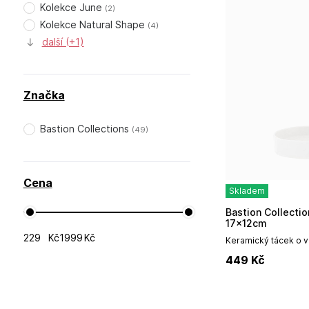
Kolekce June
(
2
)
Kolekce Natural Shape
(
4
)
další (+1)
Značka
Bastion Collections
(
49
)
Cena
Skladem
Bastion Collections Tray Oval Small White,
17x12cm
Kč
Kč
Keramický tácek o v
černým srdíčkem z j
449
Kč
z kolekce Natural S