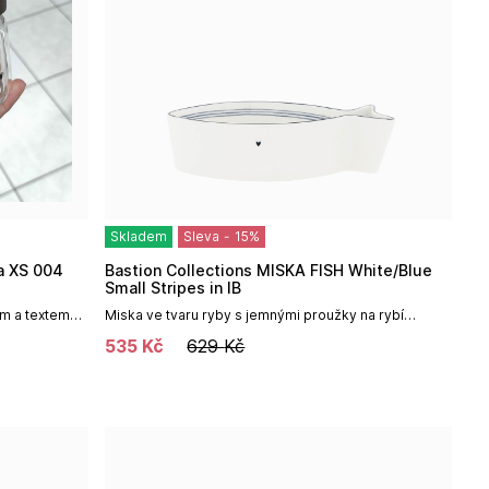
Skladem
Sleva
-
15
%
Bastion Collections MISKA FISH White/Blue
Small Stripes in IB
m a textem
Miska ve tvaru ryby s jemnými proužky na rybí
osti a
speciality, chipsy, saláty, oříšky, olivy.Rozměr: 19 x 10
535
Kč
629
Kč
x 5 cmMateriál:...