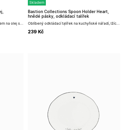
Skladem
Bastion Collections Spoon Holder Heart,
hnědé pásky, odkládací talířek
m na olej s
Oblíbený odkládací talířek na kuchyňské nářadí, lžíce
ísmenkem
atd. Využít jej však můžete i jako talířek, podšálek
239
Kč
nebo odkládací...