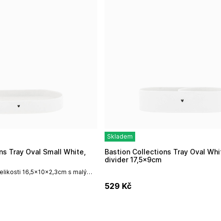
Skladem
Bastion Collections Tray Oval White with
divider 17,5x9cm
elikosti 16,5x10x2,3cm s malým
edné strany v leském provedení
529
Kč
hape od holandské...