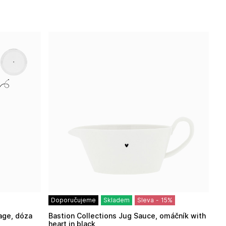
Doporučujeme
Skladem
Sleva
-
15
%
Bastion Collections Jug Sauce, omáčník with
heart in black