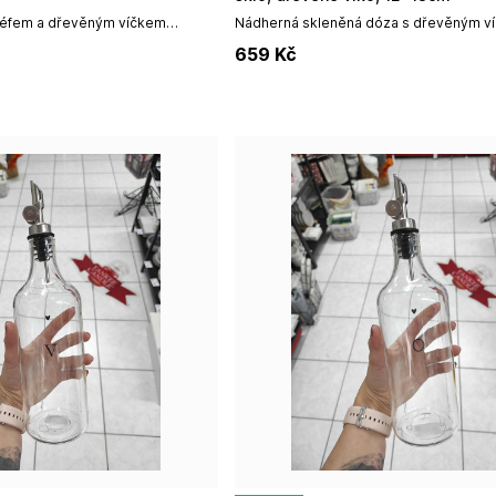
liéfem a dřevěným víčkem
Nádherná skleněná dóza s dřevěným v
x16,5cmDoporučeno ruční
nápisem Storage. Rozměr: 12 x 13 cm.S
659
Kč
Bastion...
je nadčasovým doplňkem v kuchyni je...