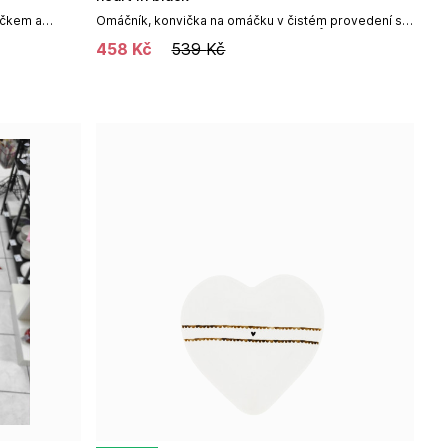
íčkem a
Omáčník, konvička na omáčku v čistém provedení s
kleněná dóza
jemným černým srdíčkem.Doplnit ji můžete talířkem
458
Kč
539
Kč
pod omáčník, který...