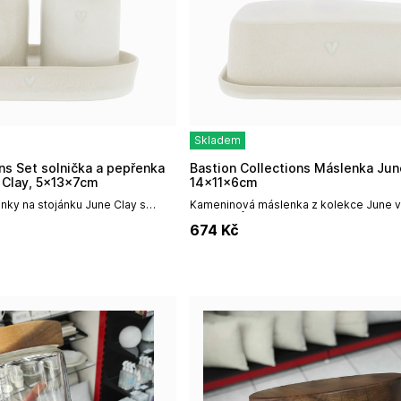
Skladem
Bastion Collections Máslenka June Clay,
 Clay, 5x13x7cm
14x11x6cm
nky na stojánku June Clay s
Kameninová máslenka z kolekce June v 
 srdíčka na stojánku i
jílové, s důrazem na detail vytlačované
674
Kč
ch. Malé roztomilé...
srdíčka v čele máslenky i na...