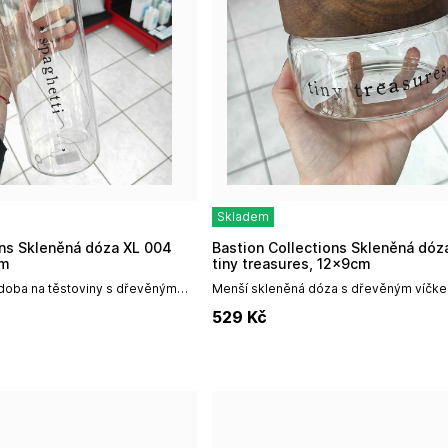
Skladem
Bastion Collections Skleněná dóza XS 004
cm
tiny treasures, 12x9cm
doba na těstoviny s dřevěným
Menší skleněná dóza s dřevěným víčke
pagetti.Kombinujte veškeré
"tiny trasures".Kombinujte všechny velik
529
Kč
 dóz a mějte...
udělejte si stylový domov díky...