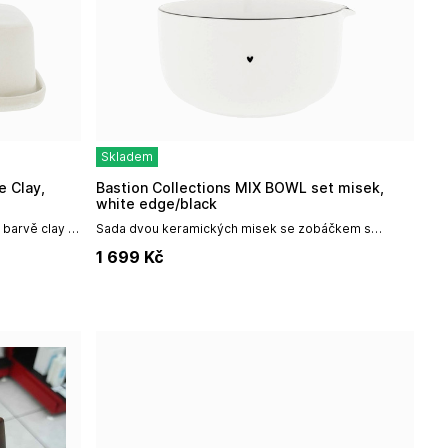
Skladem
Bastion Collections MIX BOWL set misek,
white edge/black
barvě clay /
Sada dvou keramických misek se zobáčkem s
ho malého
černým okrajem a malým černým srdíčkem. Misky
1 699
Kč
jsou skvělé na zadělávání těsta a budou...