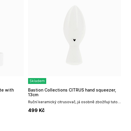
Skladem
Bastion Collections CITRUS hand squeezer,
13cm
Ruční keramický citrusovač, já osobně zbožňuji tuto
jednoduchou eleganci, tento produkt naprosto
499
Kč
skvěle padne do ruky a samy s ním pohodlně...