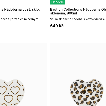
Skladem
Bastion Collections Nádoba na Olej,
skleněná, 900ml
ocet s již tradičním černým
Velká skleněná nádoba s kovovým vrške
m V. Nádoba má velmi šikovné
tradičním malým černým srdíčkem a p
649
Kč
utí se sám...
O.Doporučujeme ruční mytí bez...