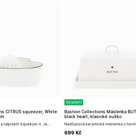
Skladem
Bastion Collections Máslenka BUTTER in
cm
black heart, klasické ouško
 a nápisem Squeezer it. Je
Nadčasová keramická máslenka s hor
 s tradičním úchytem, který již
ve tvaru očka, malým černým srdíčkem
699
Kč
ckých dózách,...
"BUTTER" od holandské firmy Bastion...