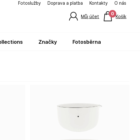
Fotoslužby
Doprava a platba
Kontakty
O nás
0
Můj účet
Košík
ollections
značky
fotosběrna