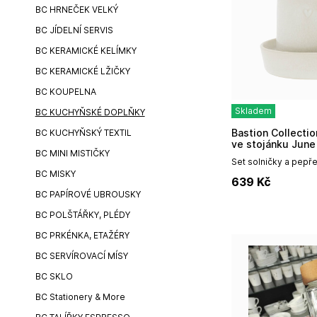
BC HRNEČEK VELKÝ
BC JÍDELNÍ SERVIS
BC KERAMICKÉ KELÍMKY
BC KERAMICKÉ LŽIČKY
BC KOUPELNA
Skladem
BC KUCHYŇSKÉ DOPLŇKY
Bastion Collections Set solnička a pepřenka
BC KUCHYŇSKÝ TEXTIL
ve stojánku June
BC MINI MISTIČKY
Set solničky a pepře
detailem vytlačeného
BC MISKY
639
Kč
jednotlivých nádobká
BC PAPÍROVÉ UBROUSKY
BC POLŠTÁŘKY, PLÉDY
BC PRKÉNKA, ETAŽÉRY
BC SERVÍROVACÍ MÍSY
BC SKLO
BC Stationery & More