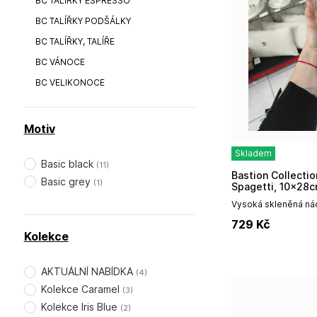
BC TALÍŘKY ESPRESSO
BC TALÍŘKY PODŠÁLKY
BC TALÍŘKY, TALÍŘE
BC VÁNOCE
BC VELIKONOCE
Motiv
Skladem
Basic black
(
11
)
Bastion Collections Skleněná dóza XL 004
Basic grey
(
1
)
Spagetti, 10x28
Vysoká skleněná ná
víčkem a nápisem s
729
Kč
velikosti skleněných
Kolekce
AKTUÁLNÍ NABÍDKA
(
4
)
Kolekce Caramel
(
3
)
Kolekce Iris Blue
(
2
)