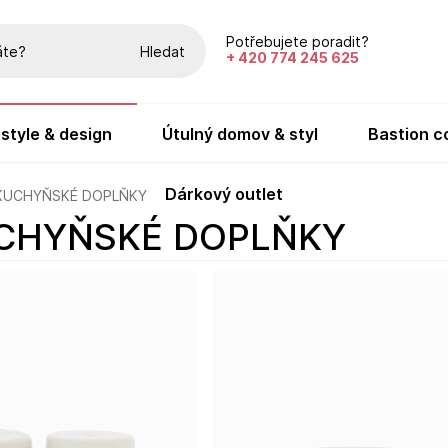
Potřebujete poradit?
Hledat
+ 420 774 245 625
festyle & design
útulný domov & styl
bastion c
dárkový outlet
KUCHYŇSKÉ DOPLŇKY
UCHYŇSKÉ DOPLŇKY