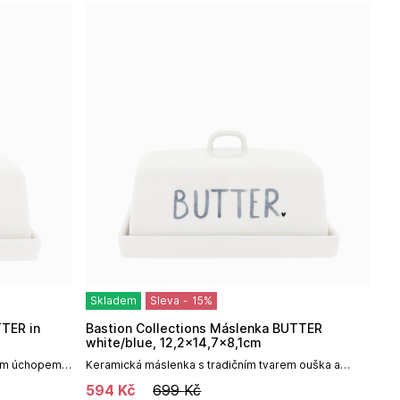
Skladem
Sleva
-
15
%
Bastion Collections Máslenka BUTTER
white/blue, 12,2x14,7x8,1cm
ním úchopem
Keramická máslenka s tradičním tvarem ouška a
 a nápisem
modrým nápisem "BUTTER" / máslo a malým černým
594
Kč
699
Kč
srdíčkem od holandské firmy Bastion...