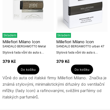
Skladem
Skladem
Millefiori Milano Icon
Millefiori Milano Icon
SANDALO BERGAMOTTO Metal
SANDALO BERGAMOTTO urban 47
Shades 47 g
g
Stylová řada vůní do auta s
Stylová řada vůní do auta s
dotekem italského šarmu. Výrobek
dotekem italského šarmu. Výrobek
se zasune do ventilace pro
se zasune do ventilace pro
379
Kč
379
Kč
osvěžení auta na mnoho týdnů.
osvěžení auta na mnoho týdnů.
Vyroben z...
Vyroben z...
Do košíku
Do košíku
Vůně do auta od italské firmy Millefiori Milano. Značka je
známá stylovými, minimalistickými difuzéry do ventilační
mřížky (řady Icon) a rafinovanými, svěžími parfémy od
italských parfumérů.