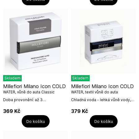
Skladem
Skladem
Millefiori Milano Icon COLD
Millefiori Milano Icon COLD
WATER, vůně do auta Classic
WATER, textil vůně do auta
Doba provonění: až 3
Chladná voda - lehká vůně vody,
měsíceChladná voda - lehká vůně
která se letmo dotýká santálového
vody, která se letmo dotýká
dřeva, rozmarýnu, šťavnatého
369
Kč
379
Kč
santálového dřeva, rozmarýnu,
citronu a bergamotu.Vůně do...
šťavnatého...
Do košíku
Do košíku