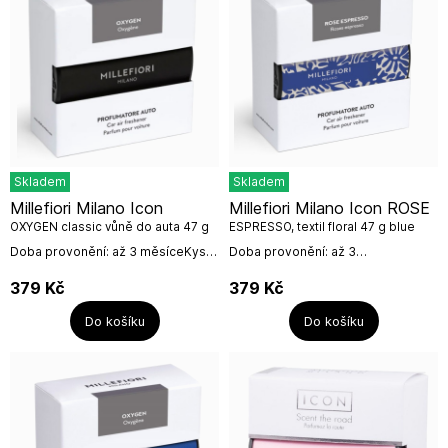
Skladem
Skladem
Millefiori Milano Icon
Millefiori Milano Icon ROSE
OXYGEN classic vůně do auta 47 g
ESPRESSO, textil floral 47 g blue
Doba provonění: až 3 měsíceKyslík
Doba provonění: až 3
- osvěžující vůně, kterou
měsíceZářivá květinová
charakterizují balzámové tóny a
kompozice vás nejprve jemně
379
Kč
379
Kč
vůně citrónové kůry a...
provede k srdci vůně, kde se
snoubí výrazná vůně...
Do košíku
Do košíku