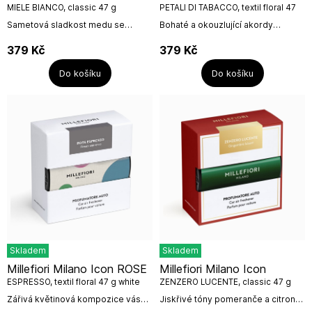
MIELE BIANCO, classic 47 g
PETALI DI TABACCO, textil floral 47
g
Sametová sladkost medu se
Bohaté a okouzlující akordy
snoubí s jemnými mléčnými tóny a
inspirované tabákem a kořením se
postupně se rozvíjí do hřejivého
mísí s krémovou vanilkou a
379
Kč
379
Kč
květinového srdce. Základní tóny
kakaem. V pozadí ucítíte doteky
bourbon...
dřeva a...
Do košíku
Do košíku
Skladem
Skladem
Millefiori Milano Icon ROSE
Millefiori Milano Icon
ESPRESSO, textil floral 47 g white
ZENZERO LUCENTE, classic 47 g
Zářivá květinová kompozice vás
Jiskřivé tóny pomeranče a citronu
nejprve jemně provede k srdci
doplňuje závan černého pepře.