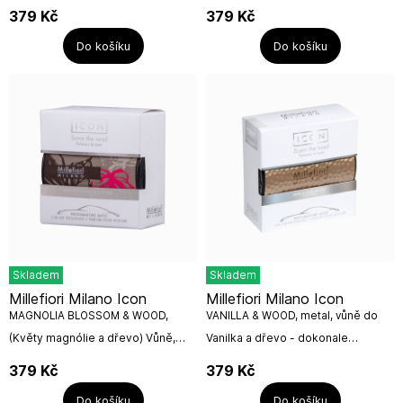
vůně, kde se snoubí výrazná vůně
Hřejivé srdce tvoří směs zázvoru,
379
Kč
379
Kč
kávy s okvětními lístky růže. V...
muškátového oříšku a...
Do košíku
Do košíku
Skladem
Skladem
Millefiori Milano Icon
Millefiori Milano Icon
MAGNOLIA BLOSSOM & WOOD,
VANILLA & WOOD, metal, vůně do
textil 47 g
auta 47 g
(Květy magnólie a dřevo) Vůně,
Vanilka a dřevo - dokonale
odkrývající dosud skryté stránky
harmonickou orientální vůni vytváří
kouzelné magnólie: snění pod
spojení nevinné vanilky se
379
Kč
379
Kč
rozkvetlým stromem magnólie,
vzácným santalovým dřevem.
vdechování...
Jednoduchá a...
Do košíku
Do košíku