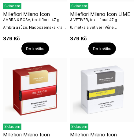
Skladem
Skladem
Millefiori Milano Icon
Millefiori Milano Icon LIME
AMBRA & ROSA, textil floral 47 g
& VETIVER, textil floral 47 g
Ambra a růže. Nadpozemská krása
(Limetka a vetiver) Vůně
okvětních lístků růží umocněná
inspirovaná procházkou na
zářivými tóny sladkého
pobřeží a osvěžující letní
379
Kč
379
Kč
pomeranče. V základu se uvolňují
atmosférou. V této vůni se
vzácné...
nápaditě snoubí svěží...
Do košíku
Do košíku
Skladem
Skladem
Millefiori Milano Icon
Millefiori Milano Icon