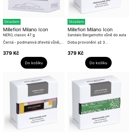
Skladem
Skladem
Millefiori Milano Icon
Millefiori Milano Icon
NERO, classic 47 g
Sandalo Bergamotto vůně do auta
Textil Floral
Černá - podmanivá dřevitá vůně,
Doba provonění: až 3
výrazná a exotická. Základ vůně je
měsíceSantálové dřevo a
tvořený tóny vanilky, kumarínu a
bergamot - vzácné koření ze
379
Kč
379
Kč
pižma, které jemně doplňují...
santálového dřeva je považované
za symbol životní...
Do košíku
Do košíku