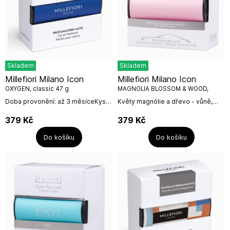
Skladem
Skladem
Millefiori Milano Icon
Millefiori Milano Icon
OXYGEN, classic 47 g
MAGNOLIA BLOSSOM & WOOD,
classic 47 g
Doba provonění: až 3 měsíceKyslík
Květy magnólie a dřevo - vůně,
- osvěžující vůně, kterou
odkrývající dosud skryté stránky
charakterizují balzámové tóny a
kouzelné magnólie: snění pod
379
Kč
379
Kč
vůně citrónové kůry a...
rozkvetlým stromem magnólie,
vdechování...
Do košíku
Do košíku