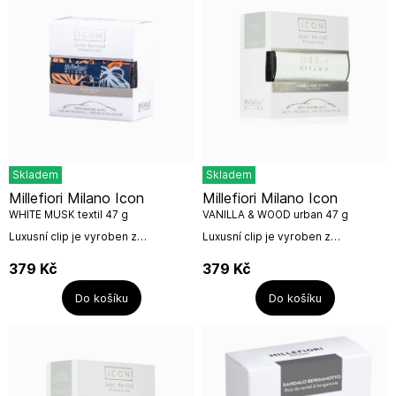
Skladem
Skladem
Millefiori Milano Icon
Millefiori Milano Icon
WHITE MUSK textil 47 g
VANILLA & WOOD urban 47 g
Luxusní clip je vyroben z
Luxusní clip je vyroben z
anodizovaného hliníku, textilního
anodizovaného hliníku a
potahu v trendy designu a
parfémované pryže balen v
379
Kč
379
Kč
parfémované pryže, balen v
elegantním boxíku. Umístíte do
elegantním boxíku....
ventilace a doba provonění je...
Do košíku
Do košíku