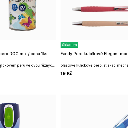
Skladem
 pero DOG mix / cena 1ks
Fandy Pero kuličkové Elegant mix 
kuličkovém peru ve dvou různých
plastové kuličkové pero, stiskací mech
ů, cena za jeden
pogumované tělo pro pohodlné držení,
19
Kč
a. s....
náplň F-411, inkoustu semi-gel pro...