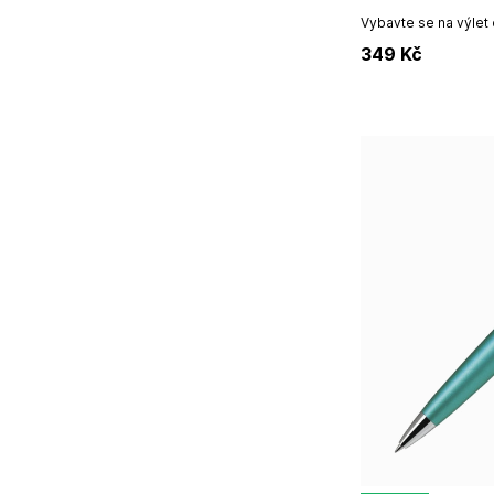
Vybavte se na výlet
lahví na pití. Sporto
349
Kč
si oblíbí dítě i...