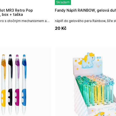
Skladem
Fandy Náplň RAINBOW, gelová du
, box + taška
pero s otočným mechanismem a
náplň do gelového pera Rainbow, šíře s
d japonské firmy PILOT.
délka náplně 13 cm, 5 zářivých barev v n
20
Kč
 pera Pilot je kovová...
balení 3 ks