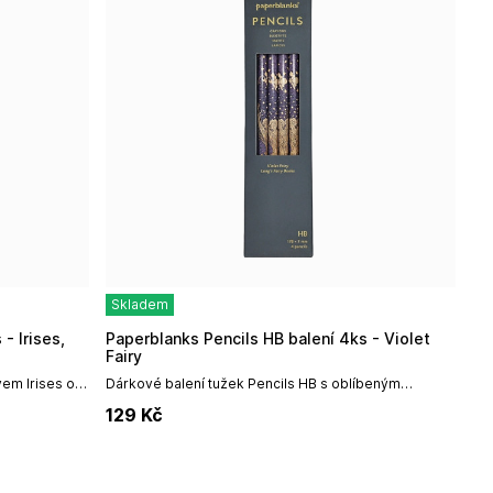
Skladem
Paperblanks Pencils HB balení 4ks - Violet
Fairy
vem Irises od
Dárkové balení tužek Pencils HB s oblíbeným
gh byl jedním
motivem Violet Fairy od irské firmy
129
Kč
Paperblanks.Tento podmanivý snímek pochází z...