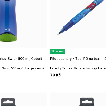
Skladem
láhev Swish 500 ml, Cobalt
Pilot Laundry - Tec, PO na textil, 
o Swish 500 ml Cobalt je ideálním
Laundry Tec je roller s technologií Hi-t
 vaše ratolest ve škole, na hřišti
speciálně pro popisování a označování te
79
Kč
 jim...
větší stálost zažehlete cca...