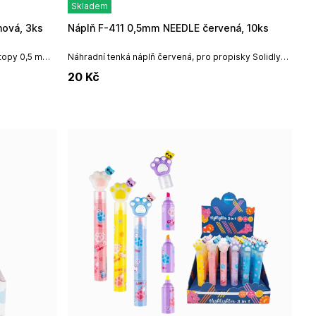
Skladem
hová, 3ks
Náplň F-411 0,5mm NEEDLE červená, 10ks
topy 0,5 mm,
Náhradní tenká náplň červená, pro propisky Solidly
áplni, v
nebo OxyNázev výrobce: Koeximpo, spol.
20
Kč
s.r.o.Adresa výrobce: Nádražní...