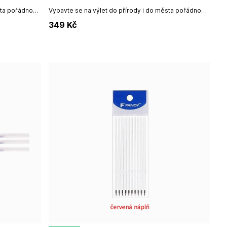
sta pořádnou
Vybavte se na výlet do přírody i do města pořádnou
 potisk, který
lahví na pití. Sportovní lahve mají veselý potisk, který
349
Kč
si oblíbí dítě i...