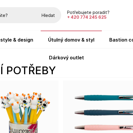
Potřebujete poradit?
Hledat
+ 420 774 245 625
festyle & design
útulný domov & styl
bastion c
dárkový outlet
NÍ POTŘEBY