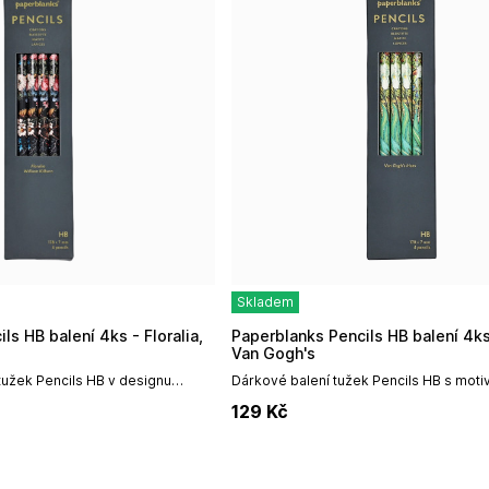
Skladem
Paperblanks Pencils HB balení 4ks - Irises,
Van Gogh's
tužek Pencils HB v designu
Dárkové balení tužek Pencils HB s moti
irské firmy Paperblanks.Věčnou
irské firmy Paperblanks.Vincent van Go
129
Kč
o...
z největších...