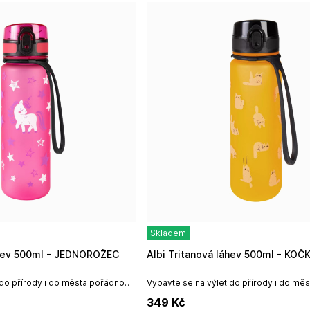
Skladem
láhev 500ml - JEDNOROŽEC
Albi Tritanová láhev 500ml - KOČ
 do přírody i do města pořádnou
Vybavte se na výlet do přírody i do mě
vní lahve mají veselý potisk, který
lahví na pití. Sportovní lahve mají veselý
349
Kč
si oblíbí dítě i...