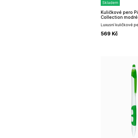
Skladem
Kuličkové pero Pilot MR3 Retro Pop
Collection modré
Luxusní kuličkové 
ozdobnou vsadkou o
569
Kč
Součástí kuličkového