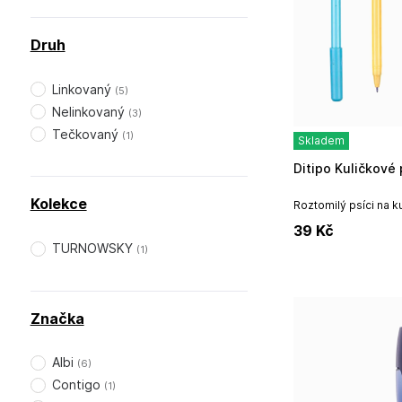
Druh
Linkovaný
(
5
)
Nelinkovaný
(
3
)
Tečkovaný
(
1
)
Skladem
Ditipo Kuličkové
Kolekce
Roztomilý psíci na 
variantách.Mix motiv
39
Kč
kus.Dovozce:.DITIPO, 
TURNOWSKY
(
1
)
Značka
Albi
(
6
)
Contigo
(
1
)