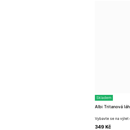
Skladem
Albi Tritanová 
Vybavte se na výlet
lahví na pití. Sporto
349
Kč
si oblíbí dítě i...