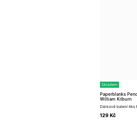
Skladem
Paperblanks Pencils HB balení 4ks - Floralia,
William Kilburn
Dárkové balení 4ks 
Morris Windrush od 
129
Kč
přitažlivost klasickéh