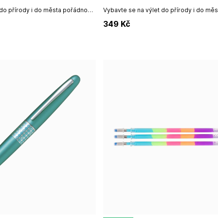
 do přírody i do města pořádnou
Vybavte se na výlet do přírody i do mě
vní lahve mají veselý potisk, který
lahví na pití. Sportovní lahve mají veselý
349
Kč
si oblíbí dítě i...