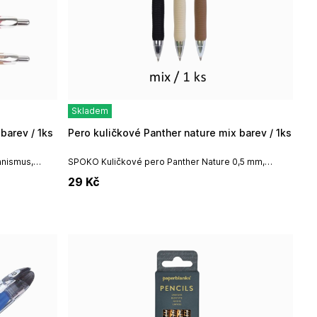
Skladem
barev / 1ks
Pero kuličkové Panther nature mix barev / 1ks
anismus,
SPOKO Kuličkové pero Panther Nature 0,5 mm,
 vyměnitelná
modrá náplň Easy ink - mix 3 barevNázev výrobce:
29
Kč
Koeximpo, spol. s.r.o.Adresa výrobce:...