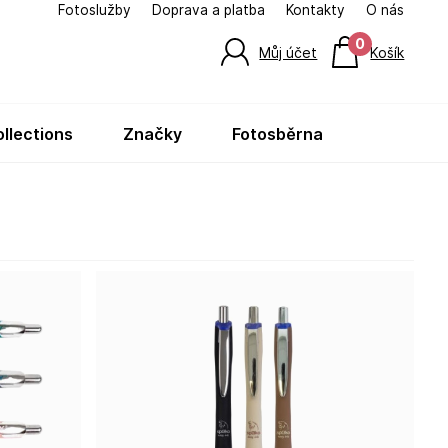
Fotoslužby
Doprava a platba
Kontakty
O nás
0
Můj účet
Košík
ollections
značky
fotosběrna