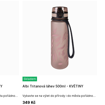
Skladem
KY
Albi Tritanová láhev 500ml - KVĚTINY
sta pořádnou
Vybavte se na výlet do přírody i do města pořádnou
 potisk, který
lahví na pití. Sportovní lahve mají veselý potisk, který
349
Kč
si oblíbí dítě i...