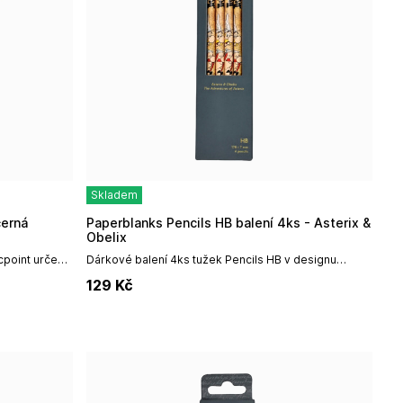
Skladem
černá
Paperblanks Pencils HB balení 4ks - Asterix &
Obelix
ecpoint určený
Dárkové balení 4ks tužek Pencils HB v designu
xtilií. Pro
Morris Windrush od irské firmy Paperblanks.The
129
Kč
Adventures of Asterix, naše série ve...