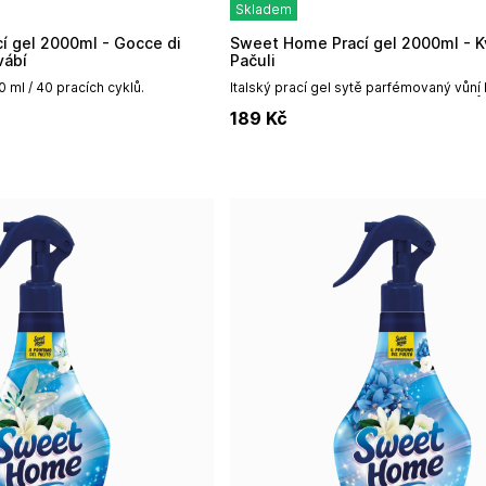
Skladem
Sweet Home Prací gel 2000ml - Květ Tiaré a
vábí
Pačuli
0 ml / 40 pracích cyklů.
Italský prací gel sytě parfémovaný vůní 
pačuli.Objem 2000ml / 40 pracích cyklů
189
Kč