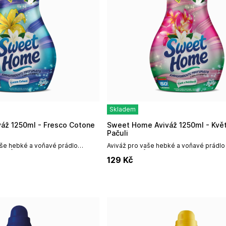
Skladem
váž 1250ml - Fresco Cotone
Sweet Home Aviváž 1250ml - Květ Tiaré a
Pačuli
vaše hebké a voňavé prádlo
Aviváž pro vaše hebké a voňavé prádlo 
cyklů
pracích cyklů.
129
Kč