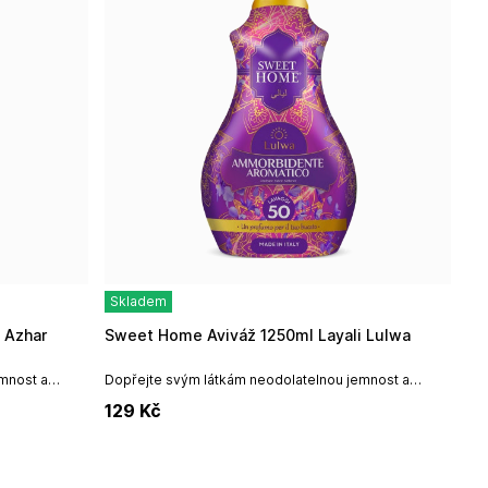
Skladem
 Azhar
Sweet Home Aviváž 1250ml Layali Lulwa
mnost a
Dopřejte svým látkám neodolatelnou jemnost a
z kolekce
opravdové luxusní pohlazení s aviváží z kolekce
129
Kč
Layali.Objem: 1250ml