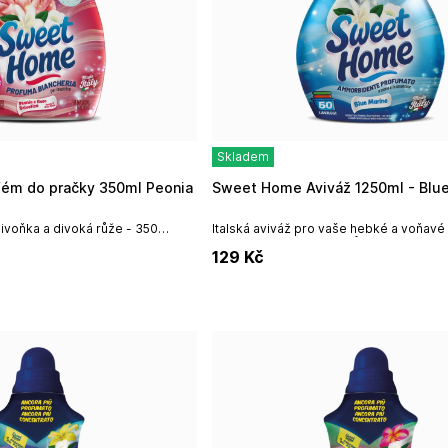
Skladem
Sweet Home Aviváž 1250ml - Blu
ivoňka a divoká růže - 350
Italská aviváž pro vaše hebké a voňavé
est pro vaše prádlo Návod k
1250ml / 50 pracích cyklů
129
Kč