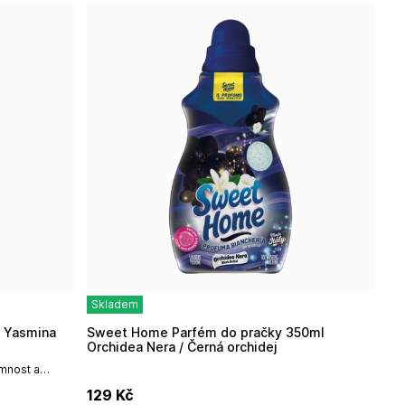
Skladem
i Yasmina
Sweet Home Parfém do pračky 350ml
Orchidea Nera / Černá orchidej
mnost a
z kolekce
129
Kč