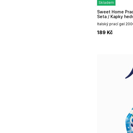
Skladem
Sweet Home Prací gel 2000ml - Gocce di
Seta / Kapky hed
Italský prací gel 200
189
Kč