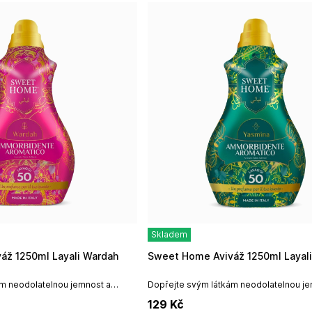
Skladem
áž 1250ml Layali Wardah
Sweet Home Aviváž 1250ml Layal
m neodolatelnou jemnost a
Dopřejte svým látkám neodolatelnou je
hlazení s aviváží z kolekce
opravdové luxusní pohlazení s aviváží 
129
Kč
l
Layali.Objem: 1250ml