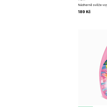
Nádherně svěže voní
ml / 40 pracích cyklů
189
Kč