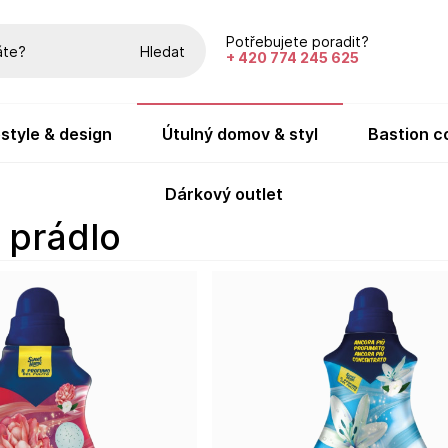
Potřebujete poradit?
Hledat
+ 420 774 245 625
festyle & design
útulný domov & styl
bastion c
dárkový outlet
o prádlo