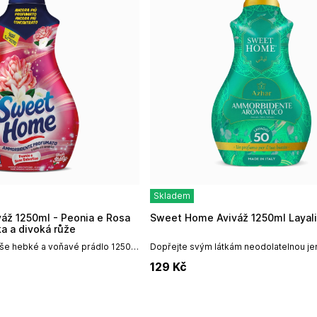
Skladem
Sweet Home Aviváž 1250ml Layali
ka a divoká růže
vaše hebké a voňavé prádlo 1250
Dopřejte svým látkám neodolatelnou je
opravdové luxusní pohlazení s aviváží 
129
Kč
Layali.Objem: 1250ml