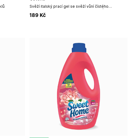
klů
Svěží italský prací gel se svěží vůní čístého
prádla.Objem: 2000 ml / 40 pracích cyklů
189
Kč