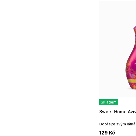
Skladem
Sweet Home Aviv
Dopřejte svým látká
opravdové luxusní po
129
Kč
Layali.Objem: 1250m