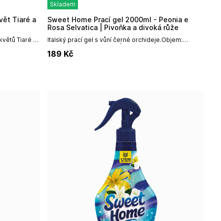
Skladem
Sweet Home Prací gel 2000ml - Peonia e
Rosa Selvatica | Pivoňka a divoká růže
květů Tiaré a
Italský prací gel s vůní černé orchideje.Objem:
2000ml / 40 pracích cyklů
189
Kč