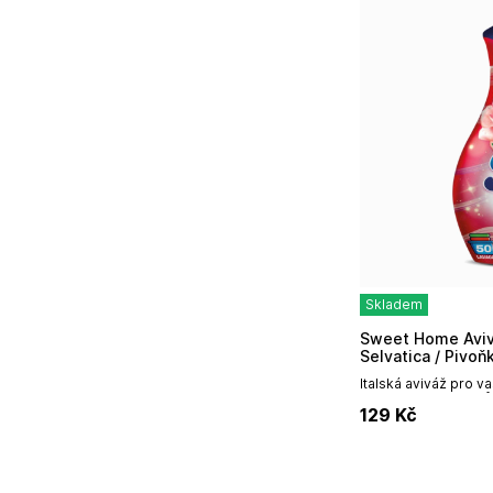
Skladem
Sweet Home Aviváž 1250ml - Peonia e Rosa
Selvatica / Pivoň
Italská aviváž pro 
ml / 50 pracích cyklů
129
Kč