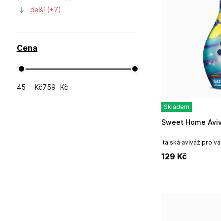
další (+7)
Cena
Kč
Kč
Skladem
Sweet Home Avi
Italská aviváž pro 
1250ml / 50 pracích 
129
Kč