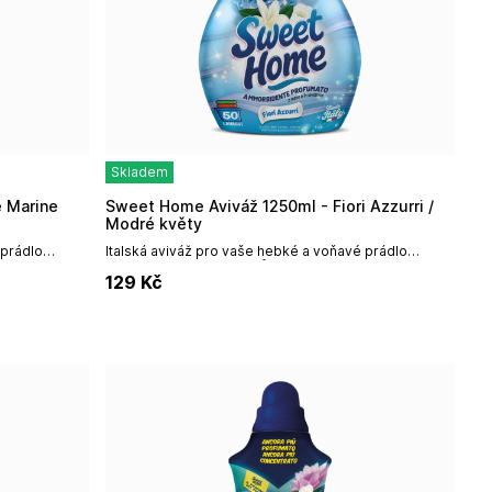
Skladem
e Marine
Sweet Home Aviváž 1250ml - Fiori Azzurri /
Modré květy
 prádlo
Italská aviváž pro vaše hebké a voňavé prádlo
1250ml / 50 pracích cyklů
129
Kč