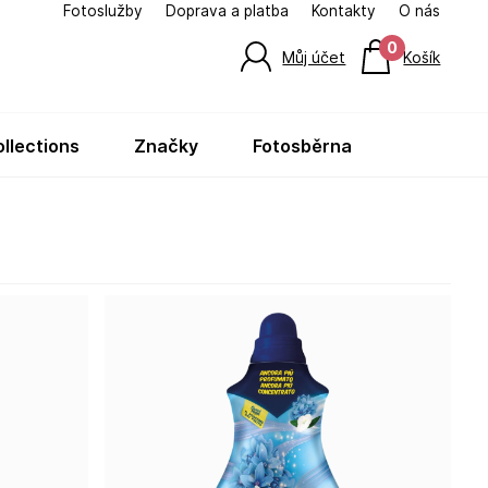
Fotoslužby
Doprava a platba
Kontakty
O nás
0
Můj účet
Košík
ollections
značky
fotosběrna