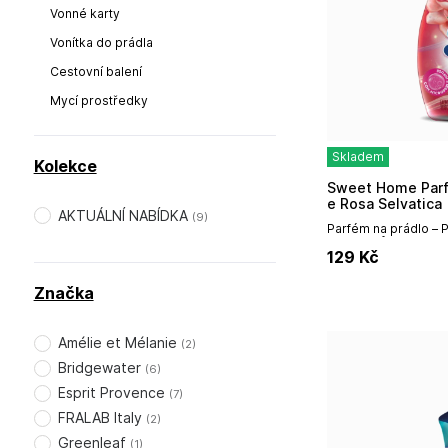
Vonné karty
Vonítka do prádla
Cestovní balení
Mycí prostředky
Skladem
Kolekce
Sweet Home Parfém do pračky 350ml Peonia
e Rosa Selvatica
AKTUÁLNÍ NABÍDKA
(
9
)
Parfém na prádlo – P
mlExtra vůně a svěž
129
Kč
použití: Do...
Značka
Amélie et Mélanie
(
2
)
Bridgewater
(
6
)
Esprit Provence
(
7
)
FRALAB Italy
(
2
)
Greenleaf
(
1
)