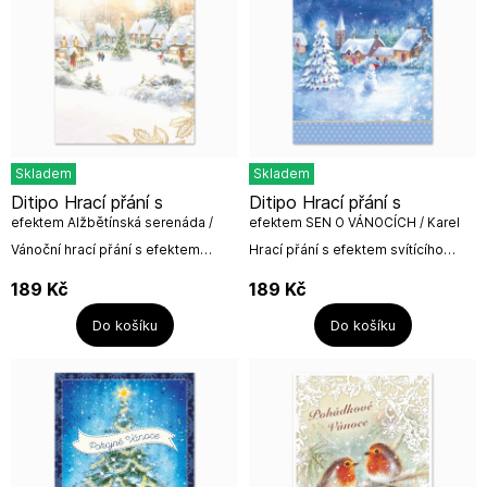
Skladem
Skladem
Ditipo Hrací přání s
Ditipo Hrací přání s
efektem Alžbětínská serenáda /
efektem SEN O VÁNOCÍCH / Karel
melodie
Gott
Vánoční hrací přání s efektem
Hrací přání s efektem svítícího
svítící hvězdy na vánočním
stromečku s písní Karla Gotta Sen
stromečku a melodií písně
o Vánocích.Text písně znějící při
189
Kč
189
Kč
Alžbětínská serenáda.Rozměr...
otevření hracího...
Do košíku
Do košíku