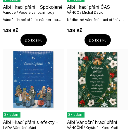
Albi Hrací přání - Spokojené
Albi Hrací přání ČAS
Vánoce / Veselé vánoční hody
VÁNOC / Michal David
Vánoční hrací přání s nádhernou
Nádherné vánoční hrací přání v
hvězdou a úryvkem koledy
červeném "kabátku" s písní
hrajícím uvnitř hracího přání:Veselé
Michala Davida - Čas Vánoc.Text na
149
Kč
149
Kč
vánoční hody Veselé...
titulní straně: K...
Do košíku
Do košíku
Skladem
Skladem
Albi Hrací přání s efekty -
Albi Vánoční hrací přání
LADA Vánoční přání
VÁNOČNÍ / Kryštof a Karel Gott