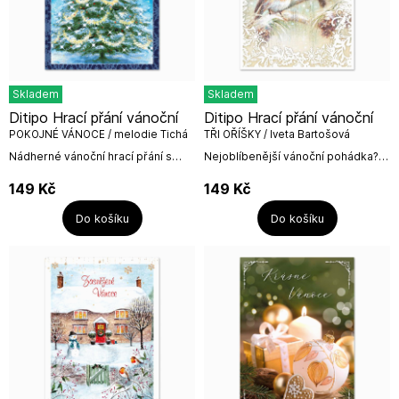
Skladem
Skladem
Ditipo Hrací přání vánoční
Ditipo Hrací přání vánoční
POKOJNÉ VÁNOCE / melodie Tichá
TŘI OŘÍŠKY / Iveta Bartošová
noc
Nádherné vánoční hrací přání s
Nejoblíbenější vánoční pohádka?
melodií koledy Tichá noc.Hrací
Tři oříšky pro Popelku. A my máme
přání včetně bílé obálky: 16,5 x 23
hrací přání s úryvkem oblíbené
149
Kč
149
Kč
cmDITIPO, a....
písničky Tři oříšky...
Do košíku
Do košíku