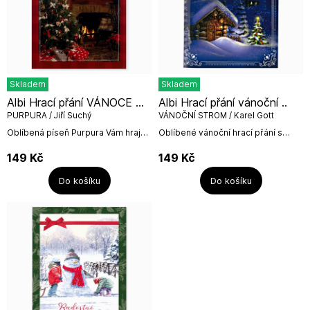
Skladem
Skladem
Albi Hrací přání VÁNOCE ...
Albi Hrací přání vánoční ..
PURPURA / Jiří Suchý
VÁNOČNÍ STROM / Karel Gott
Oblíbená píseň Purpura Vám hraje
Oblíbené vánoční hrací přání s
v tomto přáníčku.Rozměr přání: 22
písničkou Karla Gotta Vánoční
x 15 cmPřání obsahuje i bílou
strom.Text na titulní straně přání:K
149
Kč
149
Kč
obálku.Albi...
VÁNOCŮMText...
Do košíku
Do košíku