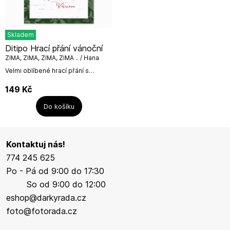
Skladem
Ditipo Hrací přání vánoční
ZIMA, ZIMA, ZIMA, ZIMA .. / Hana
Zagorová
Velmi oblíbené hrací přání s
písničkou ZIMA, ZIMA, ZIMA, ZIMA
od Hany Zagorové.Text na titulní
149
Kč
straně přání:RADOSTNÉ...
Do košíku
Kontaktuj nás!
774 245 625
Po - Pá od 9:00 do 17:30
So od 9:00 do 12:00
eshop@darkyrada.cz
foto@fotorada.cz