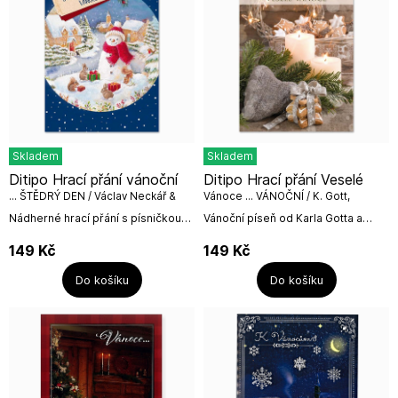
Skladem
Skladem
Ditipo Hrací přání vánoční
Ditipo Hrací přání Veselé
... ŠTĚDRÝ DEN / Václav Neckář &
Vánoce ... VÁNOČNÍ / K. Gott,
Bacily
Kryštof
Nádherné hrací přání s písničkou
Vánoční píseň od Karla Gotta a
Václava Neckáře ŠTĚDRÝ DEN.Přání
skupiny Kryštof naleznete v tomto
včetně bílé obálky o rozměru: 224
přáníčku.Přání obsahuje i bílou
149
Kč
149
Kč
x 157 mmText...
obálku.Rozměr přání: 224 x...
Do košíku
Do košíku