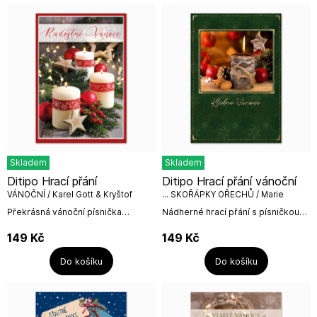
Skladem
Skladem
Ditipo Hrací přání
Ditipo Hrací přání vánoční
VÁNOČNÍ / Karel Gott & Kryštof
... SKOŘÁPKY OŘECHŮ / Marie
Rottrová
Překrásná vánoční písnička
Nádherné hrací přání s písničkou
VÁNOČNÍ, kterou (jako svou
Skořápky ořechů od Marie
poslední) nazpíval Karel Gott s
Rottrové.Hrací přání je včetně bílé
149
Kč
149
Kč
Richardem Krajčem a skupinou...
obálky.Rozměr: 224 x 157...
Do košíku
Do košíku