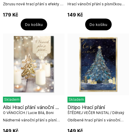
Zbrusu nové hrací přání s efekty s
Hrací vánoční přání s písničkou
kresbami od Lady a 3D efektem při
Karla Gotta a skupiny Kryštof -
otevření přání.Při otevření přání se
Vánoční.Rozměr hracího přání
179
Kč
149
Kč
rozezní vánoční...
včetně bílé obálky:...
Do košíku
Do košíku
Skladem
Skladem
Albi Hrací přání vánoční ...
Ditipo Hrací přání
O VÁNOCÍCH / Lucie Bílá, Boni
ŠTĚDREJ VEČER NASTAL / Dětský
Pueri
pěvecký sbor Fere Angeli
Nádherné vánoční přání s písní
Oblíbené hrací přání s vánoční
Lucie Bílé - O VÁNOCÍCH.Text písně
koledou Štědrej večer nastal od
hrající při otevření přání:O Vánocích
dětského pěveckého sboru Fere
149
Kč
149
Kč