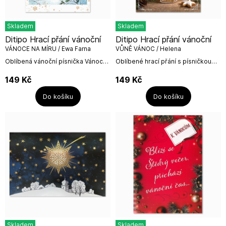
Skladem
Skladem
Ditipo Hrací přání vánoční
Ditipo Hrací přání vánoční
VÁNOCE NA MÍRU / Ewa Farna
VŮNĚ VÁNOC / Helena
Vondráčková
Oblíbená vánoční písnička Vánoce
Oblíbené hrací přání s písničkou
na míru od neméně oblíbené
Heleny Vondráčkové Vůně
zpěvačky Ewy Farne.Rozměr přání
Vánoc.Hrací přání včetně bílé
149
Kč
149
Kč
včetně bílé obálky:16,5 x...
obálky.Rozměr přání: 224 x...
Do košíku
Do košíku
Skladem
Skladem