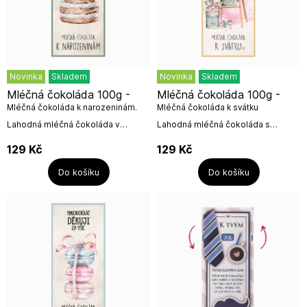
Novinka
Skladem
Novinka
Skladem
Mléčná čokoláda 100g -
Mléčná čokoláda 100g -
Mléčná čokoláda k narozeninám.
Mléčná čokoláda k svátku
Lahodná mléčná čokoláda v
Lahodná mléčná čokoláda s
krásném designu s
věnováním a krásném designu.Text
věnováním.Hmotnost 100 gSložení:
na čokoládě:ČOKOLÁDA SE VYRÁBÍ
129
Kč
129
Kč
cukr, kakaové máslo, sušené
Z KAKAA, KAKAOVNÍK JE STROM....
mléko...
Do košíku
Do košíku