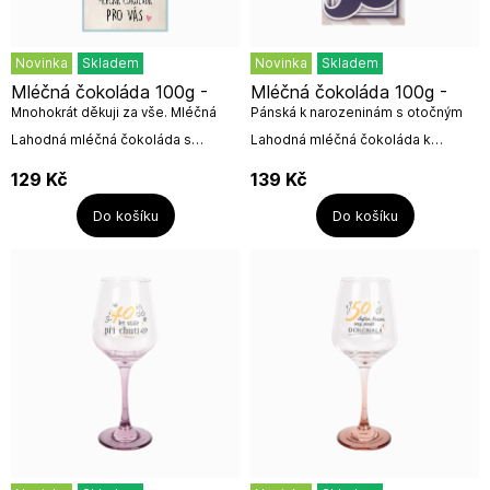
Novinka
Skladem
Novinka
Skladem
Mléčná čokoláda 100g -
Mléčná čokoláda 100g -
Mnohokrát děkuji za vše. Mléčná
Pánská k narozeninám s otočným
čokoláda pro Vás.
číselníkem.
Lahodná mléčná čokoláda s
Lahodná mléčná čokoláda k
věnováním a v krásném jemném
narozeninám s otočným
designu.Hmotnost: 100 gSložení:
číselníkem.Text:K TVÝM
129
Kč
139
Kč
cukr, kakaové máslo, sušené...
NAROZENINÁM PŘEJEME TI
CHLAPÍKU ABYS NEBY V KVAPÍKU,...
Do košíku
Do košíku