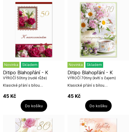
Novinka
Skladem
Novinka
Skladem
Ditipo Blahopřání - K
Ditipo Blahopřání - K
VÝROČÍ 50tiny (rudé růže)
VÝROČÍ 70tiny (kvítí s čajem)
Klasické přání s bílou
Klasické přání s bílou
obálkou.Rozměr přání: 12 x 18
obálkou.Rozměr přání: 12 x 18
cmDITIPO, a. s.Mariánské nám. 14,
cmDITIPO, a. s.Mariánské nám. 14,
45
Kč
45
Kč
Uherský Brod,...
Uherský Brod,...
Do košíku
Do košíku