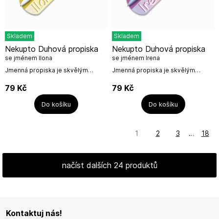
Skladem
Skladem
Nekupto Duhová propiska
Nekupto Duhová propiska
se jménem Ilona
se jménem Irena
Jmenná propiska je skvělým
Jmenná propiska je skvělým
drobným dárkem, který potěší a
drobným dárkem, který potěší a
neztratí se z dohledu. Navíc je
neztratí se z dohledu. Navíc je
79
Kč
79
Kč
připevněna na krásné dárkové
připevněna na krásné dárkové
kartičce....
kartičce....
Do košíku
Do košíku
1
2
3
…
18
načíst dalších 24 produktů
Kontaktuj nás!