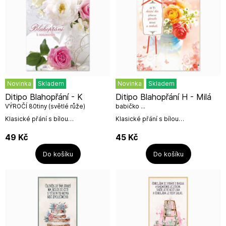
Novinka
Skladem
Novinka
Skladem
Ditipo Blahopřání - K
Ditipo Blahopřání H - Milá
VÝROČÍ 80tiny (světlé růže)
babičko ...
Klasické přání s bílou
Klasické přání s bílou
obálkou.Rozměr přání: 12 x 18
obálkou.Rozměr přání: 12 x 18
cmDITIPO, a. s.Mariánské nám. 14,
cmDITIPO, a. s.Mariánské nám. 14,
49
Kč
45
Kč
Uherský Brod,...
Uherský Brod,...
Do košíku
Do košíku