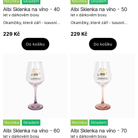
Novinka
Skladem
Novinka
Skladem
Albi Sklenka na víno - 40
Albi Sklenka na víno - 50
let v dárkovém boxu
let v dárkovém boxu
Okamžiky, které září - luxusní
Okamžiky, které září - luxusní
skleničky jsou ideálním dárkem
skleničky jsou ideálním dárkem
pro každého milovníka
pro každého milovníka
229
Kč
229
Kč
vína.Vychutnejte si své oblíbené
vína.Vychutnejte si své oblíbené
víno z...
víno z...
Do košíku
Do košíku
Novinka
Skladem
Novinka
Skladem
Albi Sklenka na víno - 60
Albi Sklenka na víno - 70
let v dárkovém boxu
let v dárkovém boxu