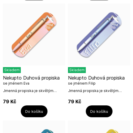
Skladem
Skladem
Nekupto Duhová propiska
Nekupto Duhová propiska
se jménem Eva
se jménem Filip
Jmenná propiska je skvělým
Jmenná propiska je skvělým
drobným dárkem, který potěší a
drobným dárkem, který potěší a
neztratí se z dohledu. Navíc je
neztratí se z dohledu. Navíc je
79
Kč
79
Kč
připevněna na krásné dárkové
připevněna na krásné dárkové
kartičce....
kartičce....
Do košíku
Do košíku