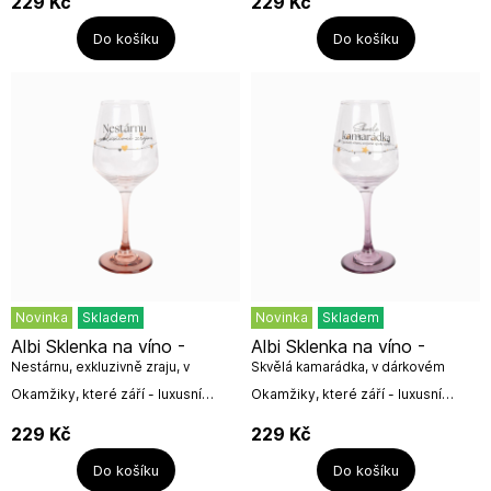
229
Kč
229
Kč
vína.Vychutnejte si své oblíbené
vína.Vychutnejte si své oblíbené
víno z...
víno z...
Do košíku
Do košíku
Novinka
Skladem
Novinka
Skladem
Albi Sklenka na víno -
Albi Sklenka na víno -
Nestárnu, exkluzivně zraju, v
Skvělá kamarádka, v dárkovém
dárkovém boxu
boxu
Okamžiky, které září - luxusní
Okamžiky, které září - luxusní
skleničky jsou ideálním dárkem
skleničky jsou ideálním dárkem
pro každého milovníka
pro každého milovníka
229
Kč
229
Kč
vína.Vychutnejte si své oblíbené
vína.Vychutnejte si své oblíbené
víno z...
víno z...
Do košíku
Do košíku