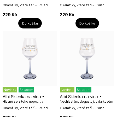
Okamžiky, které září - luxusní
Okamžiky, které září - luxusní
skleničky jsou ideálním dárkem
skleničky jsou ideálním dárkem
pro každého milovníka
pro každého milovníka
229
Kč
229
Kč
vína.Vychutnejte si své oblíbené
vína.Vychutnejte si své oblíbené
víno z...
víno z...
Do košíku
Do košíku
Novinka
Skladem
Novinka
Skladem
Albi Sklenka na víno -
Albi Sklenka na víno -
Hlavně se z toho nepo...., v
Nechlastám, degustuji, v dárkovém
dárkovém boxu
boxu
Okamžiky, které září - luxusní
Okamžiky, které září - luxusní
skleničky jsou ideálním dárkem
skleničky jsou ideálním dárkem
pro každého milovníka
pro každého milovníka