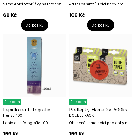
Samolepicí fotorůžky na fotografie,
- transparentní lepící body pro
černé, 48 ksNázev výrobce:
připevnění fotografií- ideální při
Koeximpo, spol. s.r.o.Adresa
tvorbě ručních přání, deníků nebo
69
Kč
109
Kč
výrobce: Nádražní 41/5, 737 01...
dárků (scrapbooking)-...
Do košíku
Do košíku
Skladem
Skladem
Lepidlo na fotografie
Podlepky Hama 2x 500ks
Henzo 100ml
DOUBLE PACK
Lepidlo na fotografie 100
Oblíbené samolepící podlepky na
ml.Výrobce: Henzo,
růžky ve výhodném balení 2x 500
Holandsko.Adresa: Distri4You
ks.- oboustranné samolepící
159
Kč
159
Kč