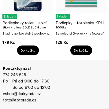
Skladem
Skladem
Podlepkový roller - lepicí
Podlepky - fotolepky KPH
štítky v rolleru GOLDBUCH blue
1000ks
Snadno aplikovatelné podlepky,
Samolepicí čtverečky na fotografie
které spolehlivě udrží Vaše
k nalepení fotografií do klasických
fotografie v albumu na spoustu
fotoalb na růžky.Podlepky
179
Kč
129
Kč
let.Roller má v sobě permanentní
upotřebíte k nalepení fotografií a...
pásku 12m....
Do košíku
Do košíku
Kontaktuj nás!
774 245 625
Po - Pá od 9:00 do 17:30
So od 9:00 do 12:00
eshop@darkyrada.cz
foto@fotorada.cz