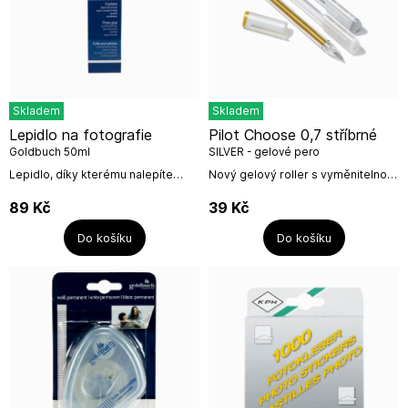
Skladem
Skladem
Lepidlo na fotografie
Pilot Choose 0,7 stříbrné
Goldbuch 50ml
SILVER - gelové pero
Lepidlo, díky kterému nalepíte
Nový gelový roller s vyměnitelnou
fotografie do fotoalbumů
náplní s přírodními pigmenty, která
klasických na růžky. Fotolepidlo
je světlostálá a vodostálá.
89
Kč
39
Kč
lepí fotografie rychle, čistě a
moderní, jednoduchý a zároveň...
rovnoměrně....
Do košíku
Do košíku