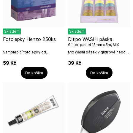
Skladem
Skladem
Fotolepky Henzo 250ks
Ditipo WASHI páska
Glitter-pastel 15mm x 5m, MIX
motivů / 1ks
Samolepicí fotolepky od
Mix Washi pásek v glittrové nebo
holandské firmy Henzo.Počet v
pastelovém provedení.Vhodné ke
balení: 250ksVyrobeno pro
zdobení fotoalb, deníků, diářů či
59
Kč
39
Kč
Henzo:Výrobce: Henzo,
památníků. Výborně poslouží i...
Holandsko.Adresa:...
Do košíku
Do košíku