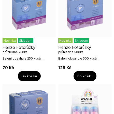
Novinka
Skladem
Novinka
Skladem
Henzo Fotorůžky
Henzo Fotorůžky
průhledné 250ks
průhledné 500ks
Balení obsahuje 250 kusů
Balení obsahuje 500 kusů
průhledných fotorůžků. Jsou
průhledných fotorůžků. Jsou
ideální pro rychlé a snadné
ideální pro rychlé a snadné
79
Kč
129
Kč
vlepování fotografií do klasických
vlepování fotografií do klasických
fotoalb....
fotoalb....
Do košíku
Do košíku