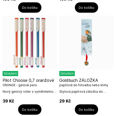
B.V.Boschstraat 23A 6442 PB
štítky- pro všechny druhy...
BrunssumKontakt:...
Do košíku
Do košíku
Skladem
Skladem
Pilot Choose 0,7 oranžové
Goldbuch ZÁLOŽKA
ORANGE - gelové pero
papírová do fotoalba nebo knihy
PTÁČEK
Nový gelový roller s vyměnitelnou
Stylová papírová záložka do
náplní s přírodními pigmenty, která
fotoalba nebo knihy s kovovým
je světlostálá a vodostálá.
přívěškem (průměr 24mm) na
39
Kč
29
Kč
moderní, jednoduchý a zároveň...
červené stužce.Rozměr: 18,5 x
5,5...
Do košíku
Do košíku