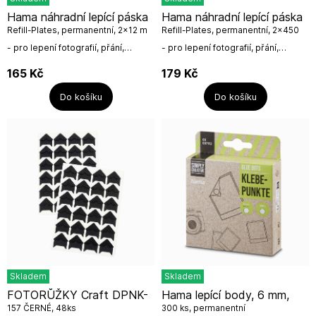
Hama náhradní lepící páska
Hama náhradní lepící páska
Refill-Plates, permanentní, 2x12 m
Refill-Plates, permanentní, 2x450
bodů
- pro lepení fotografií, přání,
- pro lepení fotografií, přání,
receptů, výstřižků z novin atd.-
receptů, výstřižků z novin atd.-
kvalita na dosah ruky, tento
kvalita na dosah ruky, tento
165
Kč
179
Kč
výrobek se vyrábí přímo v
výrobek se vyrábí přímo v
Evropě,...
Evropě,...
Do košíku
Do košíku
Skladem
Skladem
FOTORŮŽKY Craft DPNK-
Hama lepící body, 6 mm,
157 ČERNÉ, 48ks
300 ks, permanentní