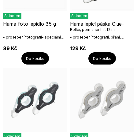
Skladem
Skladem
Hama foto lepidlo 35 g
Hama lepící páska Glue-
Roller, permanentní, 12 m
- pro lepení fotografií- speciální
- pro lepení fotografií, přání,
foto lepidlo s vynikajícími lepícími
receptů, výstřižků z novin atd.-
vlastnostmi- přebytečné lepidlo
kvalita na dosah ruky, tento
89
Kč
129
Kč
lze snadno, beze stop...
výrobek se vyrábí přímo v
Evropě,...
Do košíku
Do košíku
Skladem
Skladem