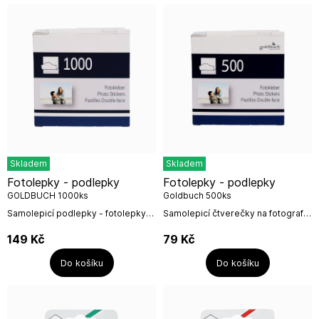
Skladem
Skladem
Fotolepky - podlepky
Fotolepky - podlepky
GOLDBUCH 1000ks
Goldbuch 500ks
Samolepicí podlepky - fotolepky
Samolepicí čtverečky na fotografie
výborně poslouží jako
k nalepení fotografií do klasických
oboustranná samolepka k nalepení
fotoalb na růžky.Podlepky
149
Kč
79
Kč
fotografií.Vyrobeno v Německu
upotřebíte k nalepení fotografií a...
pro firmu...
Do košíku
Do košíku