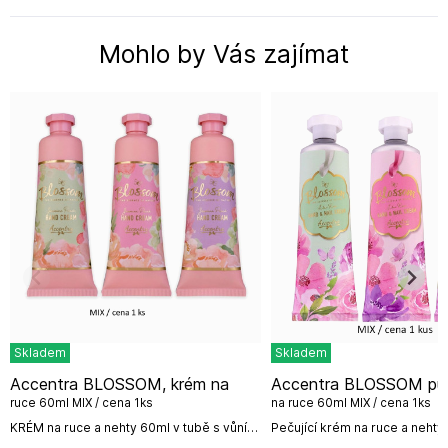
Mohlo by Vás zajímat
Skladem
Skladem
Accentra BLOSSOM, krém na
Accentra BLOSSOM purple, krém
ruce 60ml MIX / cena 1ks
na ruce 60ml MIX / cena 1ks
KRÉM na ruce a nehty 60ml v tubě s vůní
Pečující krém na ruce a nehty
broskve a jasmínu od německé firmy
tubě.3 motivy /1 vůněMIX MOT