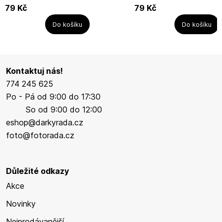
Accentra.,MIX motivů / cena za 1
1ksVůně: růžeNázev výrobce: 
79
Kč
79
Kč
ks.Neužívat...
Do košíku
Do košíku
Kontaktuj nás!
774 245 625
Po - Pá od 9:00 do 17:30
So od 9:00 do 12:00
eshop@darkyrada.cz
foto@fotorada.cz
Důležité odkazy
Akce
Novinky
Nejprodávanější