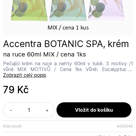
Accentra BOTANIC SPA, krém
na ruce 60ml MIX / cena 1ks
Pečující krém na ruce a nehty 60ml v tubě. 3 motivy /1
vůně MIX MOTIVŮ / Cena 1ks Vůně: Eucalyptus &
Lemongrass Název výrobce: Accentra GmbH & Co. KG
Zobrazit celý popis
Adresa výrobce: Rudolf-Diesel-Straße 7, 91572
Bechhofen - Deutschland Kontakt: info@accentra.de
79 Kč
Neužívat vnitřně, pouze na vnější použití.
-
+
Kód zboží:
k420040