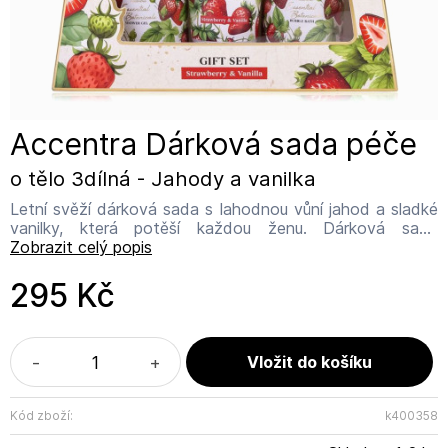
Accentra Dárková sada péče
o tělo 3dílná - Jahody a vanilka
Letní svěží dárková sada s lahodnou vůní jahod a sladké
vanilky, která potěší každou ženu. Dárková sada
obsahuje: Sprchový gel 100 ml Tělové mléko 50 ml Pěna
Zobrazit celý popis
do koupele 100 ml Neužívat vnitřně. Bez parabenů,
netestováno na zvířatech. Název výrobce: Accentra
295 Kč
GmbH & Co. KG Adresa výrobce: Rudolf-Diesel-Straße 7,
91572 Bechhofen - Deutschland Kontakt:
info@accentra.de
-
+
Kód zboží:
k400358