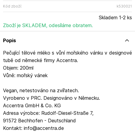
Parfum (Vůně), Benzylsalicylát, Linalool,
Hexamethylindanopyran, Linalylacetát,
Kód zboží:
k530021
Tetramethylacetyloktahydronaftaleny, Hydroxid sodný,
Skladem 1-2 ks
Disodná sůl EDTA, Kyselina benzoová, Kyselina sorbová
Zboží je SKLADEM, odesíláme obratem.
Popis
Pečující tělové mléko s vůní mořského vánku v designové
tubě od německé firmy Accentra.
Objem: 200ml
Vůně: mořský vánek
Vegan, netestováno na zvířatech.
Vyrobeno v PRC. Designováno v Německu.
Accentra GmbH & Co. KG
Adresa výrobce: Rudolf-Diesel-Straße 7,
91572 Bechhofen - Deutschland
Kontakt: info@accentra.de