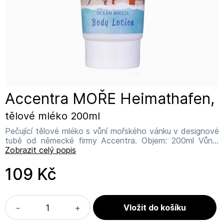
Accentra MOŘE Heimathafen,
tělové mléko 200ml
Pečující tělové mléko s vůní mořského vánku v designové
tubě od německé firmy Accentra. Objem: 200ml Vůně:
mořský vánek Vegan, netestováno na zvířatech.
Zobrazit celý popis
Vyrobeno v PRC. Designováno v Německu. Accentra
GmbH & Co. KG Adresa výrobce: Rudolf-Diesel-Straße 7,
109 Kč
91572 Bechhofen - Deutschland Kontakt:
info@accentra.de Složení: Voda (Aqua), Cetearylalkohol,
Ethylhexylpalmitát, Kyselina palmitová, Kyselina stearová,
Glycerin, PEG-100 stearát, Glycerylstearát,
-
+
Fenoxyethanol, Benzylalkohol, Polysorbát 60, Karbomer,