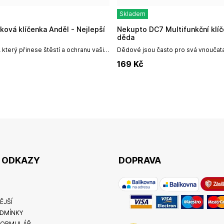
Skladem
Nekupto DC7 Multifunkční klíčenka Bezva
děda
 který přinese štěstí a ochranu vašim
Dědové jsou často pro svá vnoučat
elegantní kovová klíčenka ve tvaru
a přáteli. Mají spoustu času a trpěliv
169
Kč
vé. Je to víc...
dělali různé věci, vyprávěli...
É ODKAZY
DOPRAVA
ĚJŠÍ
DMÍNKY
FORMULÁŘ