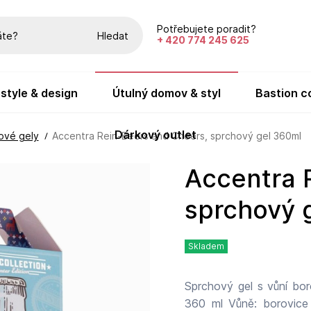
Potřebujete poradit?
Hledat
+ 420 774 245 625
festyle & design
útulný domov & styl
bastion c
dárkový outlet
ové gely
Accentra Rein-Beers and Cheers, sprchový gel 360ml
Accentra Rein-Beers and Cheers,
sprchový 
Skladem
Sprchový gel s vůní bor
360 ml Vůně: borovice Accentra je německá značka známá svou dárkov