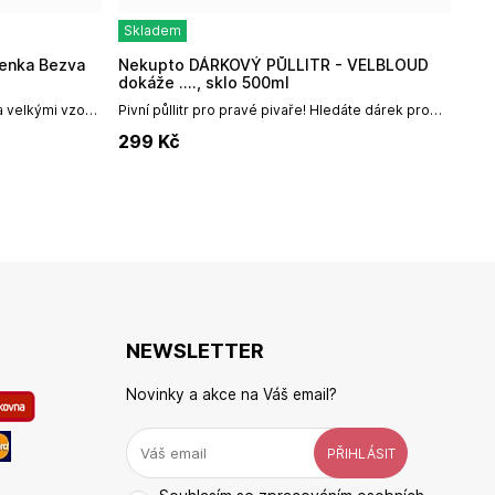
Skladem
S
Nekupto DÁRKOVÝ PŮLLITR - VELBLOUD
Ditipo Blahopřání K - Krásné narozeniny -
dokáže ...., sklo 500ml
PI
a velkými vzory
Pivní půllitr pro pravé pivaře! Hledáte dárek pro
Kla
osti, aby s nimi
kamaráda, který má rád pivo a humor? Pak už
cmD
299
Kč
4
nehledejte! Tento pivní půllitr s potiskem...
NEWSLETTER
Novinky a akce na Váš email?