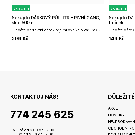
Skladem
Skladem
Nekupto DÁRKOVÝ PŮLLITR - PIVNÍ GANG,
Nekupto Dárková klíčenka Anděl - Nejlepší
sklo 500ml
tatínek
Hledáte perfektní dárek pro milovníka piva? Pak už
Hledáte dárek,
nehledejte dál! Náš pivní půllitr s textem "Pivní gang
blízkým? Naše 
299
Kč
149
Kč
- zasloužilý člen" je...
anděla je to pra
KONTAKTUJ NÁS!
DŮLEŽIT
AKCE
774 245 625
NOVINKY
NEJPRODÁVAN
OBCHODNÍ PO
Po - Pá od 9:00 do 17:30
So od 9:00 do 12:00
REKLAMAČNÍ 