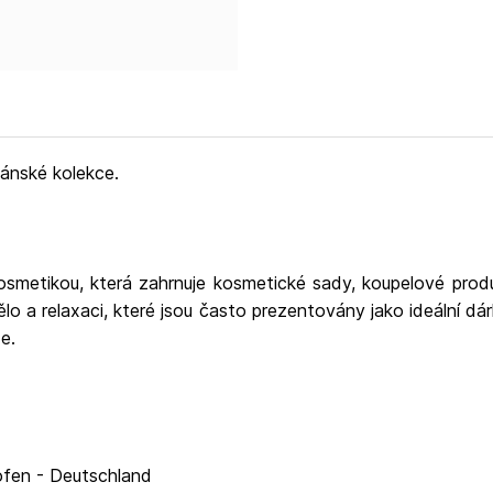
pánské kolekce.
etikou, která zahrnuje kosmetické sady, koupelové produ
lo a relaxaci, které jsou často prezentovány jako ideální dárk
e.
ofen - Deutschland