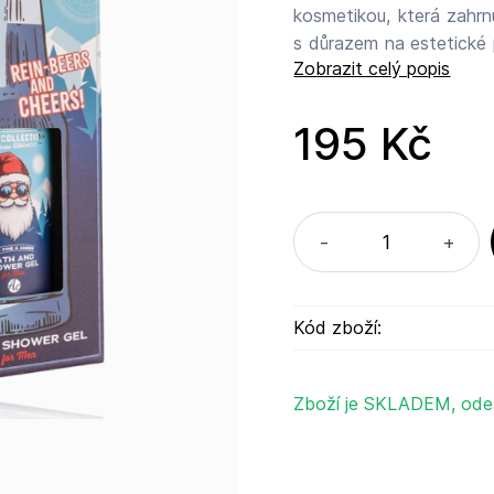
kosmetikou, která zahrn
s důrazem na estetické 
Zobrazit celý popis
pro péči o tělo a relaxa
různé příležitosti. Mezi
do koupele a mýdlové růže. Vyrobeno v PRC. pro německou fi
195 Kč
Název výrobce: Accen
Straße 7, 91572 Bechho
-
+
Kód zboží:
Zboží je SKLADEM, ode