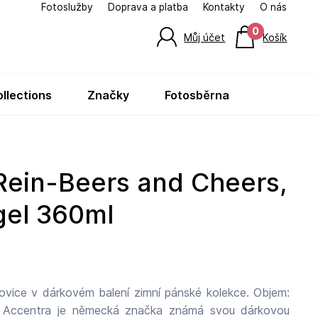
Fotoslužby
Doprava a platba
Kontakty
O nás
0
Můj účet
Košík
ollections
značky
fotosběrna
gel 360ml
ovice v dárkovém balení zimní pánské kolekce. Objem:
ou