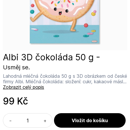
Albi 3D čokoláda 50 g -
Usměj se.
Lahodná mléčná čokoláda 50 g s 3D obrázkem od české
firmy Albi. Mléčná čokoláda: složení: cukr, kakaové máslo,
sušené plnotučné mléko, kakaová hmota, sušené
Zobrazit celý popis
odstředěné mléko, sušená syrovátka, z mlíka, emulgáter,
sojový lecitin, přirodní aroma. Kakaová sušina: minimálně
99 Kč
31%, mléčná sušina minimálně 19%, zdroj vápníku.
Obsahuje mléko a soju. Může obsahovat arašídy a ořechy
nebo lepek. Skladujte na suchém místě a chraňte před
teplem. Vyrobeno pro Albi.a.s. Thámova 13, Praha 8
-
+
www.albi.cz