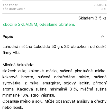
Kód zboží:
7650504
Kód dodavatele:
3DT
Skladem 3-5 ks
Zboží je SKLADEM, odesíláme obratem.
Popis
Lahodná mléčná čokoláda 50 g s 3D obrázkem od české
firmy Albi.
Mléčná čokoláda:
složení: cukr, kakaové máslo, sušené plnotučné mléko,
kakaová hmota, sušené odstředěné mléko, sušená
syrovátka, z mlíka, emulgáter, sojový lecitin, přirodní
aroma. Kakaová sušina: minimálně 31%, mléčná sušina
minimálně 19%, zdroj vápníku.
Obsahuje mléko a soju. Může obsahovat arašídy a ořechy
nebo lepek.