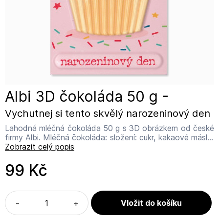
Albi 3D čokoláda 50 g -
Vychutnej si tento skvělý narozeninový den
Lahodná mléčná čokoláda 50 g s 3D obrázkem od české
firmy Albi. Mléčná čokoláda: složení: cukr, kakaové máslo,
sušené plnotučné mléko, kakaová hmota, sušené
Zobrazit celý popis
odstředěné mléko, sušená syrovátka, z mlíka, emulgáter,
sojový lecitin, přirodní aroma. Kakaová sušina: minimálně
99 Kč
31%, mléčná sušina minimálně 19%, zdroj vápníku.
Obsahuje mléko a soju. Může obsahovat arašídy a ořechy
nebo lepek. Skladujte na suchém místě a chraňte před
teplem. Vyrobeno pro Albi.a.s. Thámova 13, Praha 8
-
+
www.albi.cz