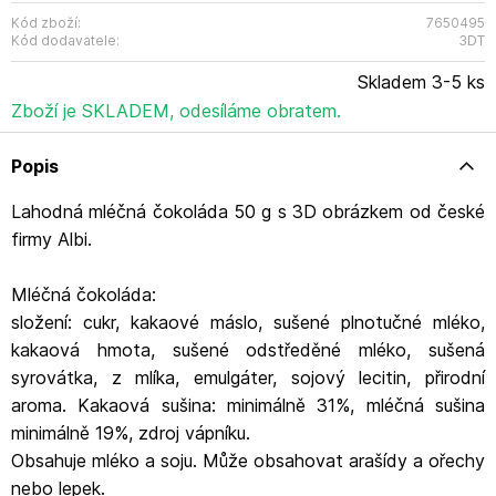
Kód zboží:
7650495
Kód dodavatele:
3DT
Skladem 3-5 ks
Zboží je SKLADEM, odesíláme obratem.
Popis
Lahodná mléčná čokoláda 50 g s 3D obrázkem od české
firmy Albi.
Mléčná čokoláda:
složení: cukr, kakaové máslo, sušené plnotučné mléko,
kakaová hmota, sušené odstředěné mléko, sušená
syrovátka, z mlíka, emulgáter, sojový lecitin, přirodní
aroma. Kakaová sušina: minimálně 31%, mléčná sušina
minimálně 19%, zdroj vápníku.
Obsahuje mléko a soju. Může obsahovat arašídy a ořechy
nebo lepek.