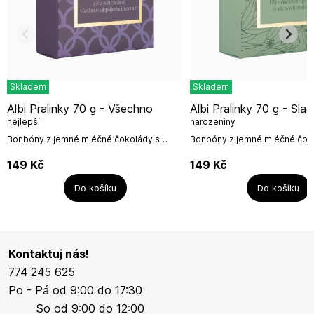
Skladem
Skladem
Albi Pralinky 70 g - Všechno
Albi Pralinky 70 g - Sladké
nejlepší
narozeniny
Bonbóny z jemné mléčné čokolády s
Bonbóny z jemné mléčné čok
bohatou kávovou náplní potěší každého
bohatou kávovou náplní potě
milovníka mlsání.Každý kousek se
milovníka mlsání.Každý kouse
149
Kč
149
Kč
rozplývá na...
rozplývá na...
Do košíku
Do košíku
Kontaktuj nás!
774 245 625
Po - Pá od 9:00 do 17:30
So od 9:00 do 12:00