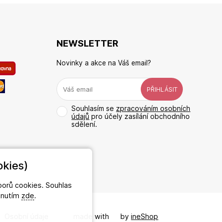
NEWSLETTER
Novinky a akce na Váš email?
Souhlasím se
zpracováním osobních
údajů
pro účely zasílání obchodního
sdělení.
kies)
orů cookies. Souhlas
iknutím
zde
.
/
Osobní údaje
made with
❤
by
ineShop