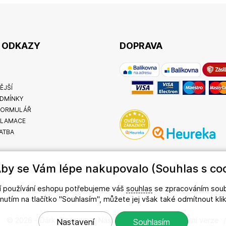
É ODKAZY
DOPRAVA
ĚJŠÍ
DMÍNKY
FORMULÁŘ
KLAMACE
ATBA
by se Vám lépe nakupovalo (Souhlas s coo
ší používání eshopu potřebujeme váš
souhlas
se zpracováním soub
iknutím na tlačítko "Souhlasím", můžete jej však také odmítnout kl
© 2026 - DárkyRada.cz
/
Nastavení cookies
/
Mobilní verze
Nastavení
Souhlasím