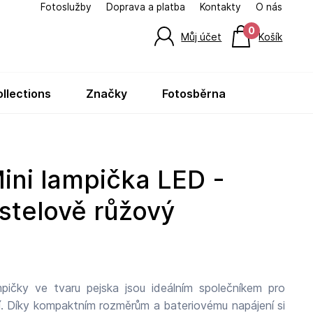
Fotoslužby
Doprava a platba
Kontakty
O nás
0
Můj účet
Košík
ollections
značky
fotosběrna
stelově růžový
mpičky ve tvaru pejska jsou ideálním společníkem pro
ní si