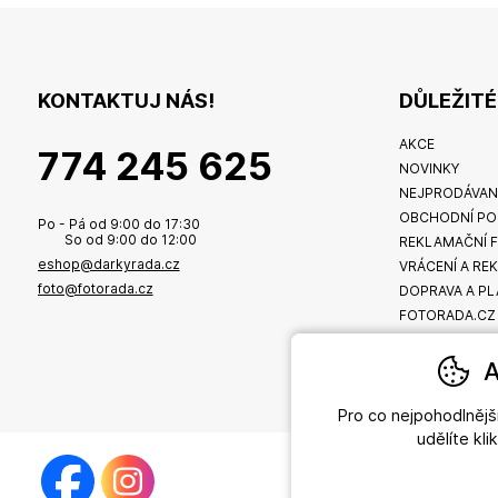
KONTAKTUJ NÁS!
DŮLEŽIT
AKCE
774 245 625
NOVINKY
NEJPRODÁVAN
OBCHODNÍ PO
Po - Pá od 9:00 do 17:30
So od 9:00 do 12:00
REKLAMAČNÍ 
eshop@darkyrada.cz
VRÁCENÍ A RE
foto@fotorada.cz
DOPRAVA A PL
FOTORADA.CZ
A
Pro co nejpohodlněj
udělíte kl