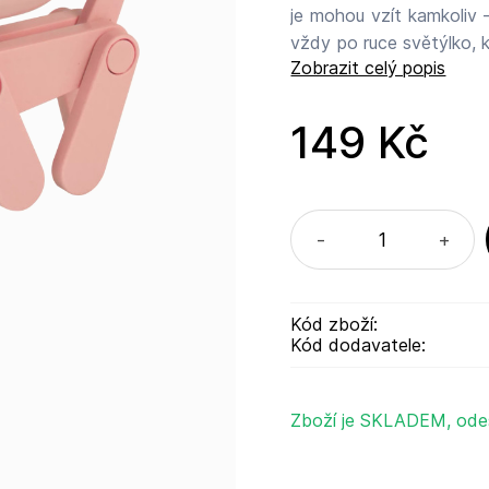
je mohou vzít kamkoliv 
vždy po ruce světýlko, které 
Zobrazit celý popis
a ocas umožňují dětem 
ní dělá nejen praktický, ale i zábavn
takže lampička je připravena k okamži
149 Kč
knoflíkové baterie, návo
-
+
Kód zboží:
Kód dodavatele:
Zboží je SKLADEM, ode