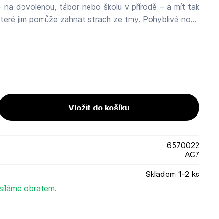
– na dovolenou, tábor nebo školu v přírodě – a mít tak
jim pomůže zahnat strach ze tmy. Pohyblivé nohy
lampičku snadno nastavit podle svých představ, což z
ý doplněk. Baterie jsou součástí balení,
tému použití. Balení obsahuje: lampičku, 3
d. Materiál: plast Rozměry balení: 6,5 × 8,5 × 4,5 cm
6570022
AC7
Skladem 1-2 ks
síláme obratem.