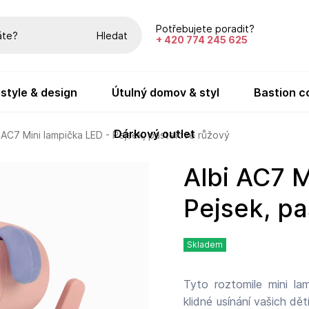
Potřebujete poradit?
Hledat
+ 420 774 245 625
festyle & design
útulný domov & styl
bastion c
dárkový outlet
 AC7 Mini lampička LED - Pejsek, pastelově růžový
Albi AC7 Mini lampička LED -
Pejsek, pa
Skladem
Tyto roztomile mini la
klidné usínání vašich dětí. Díky kompaktním rozměrům a bateriovému napáje