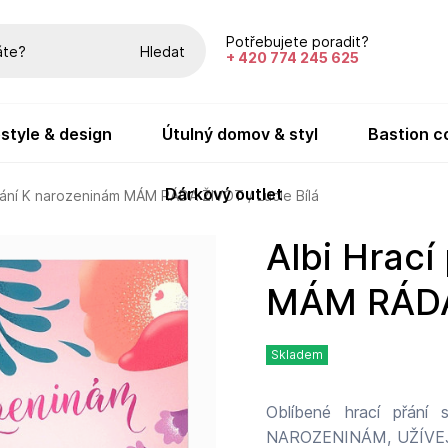
Potřebujete poradit?
Hledat
+ 420 774 245 625
festyle & design
útulný domov & styl
bastion c
dárkový outlet
přání K narozeninám MÁM RÁDA ŽIVOT / Lucie Bílá
Albi Hrací přání K narozeninám
MÁM RÁDA 
Skladem
Oblíbené hrací přání s
NAROZENINÁM, UŽÍVEJ SI ŽIVOTA SE VŠÍM, CO S SEBOU PŘÍNÁŠÍ ... Text