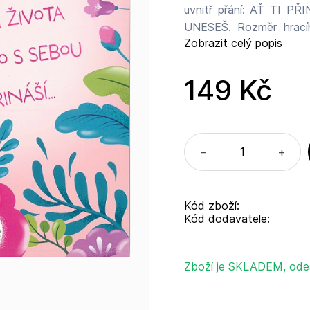
uvnitř přání: AŤ TI PŘINESE TOLIK ŠTĚSTÍ, RADOSTI I LÁSKY, KOLIK JEN
UNESEŠ. Rozměr hracího přání včetně bílé obálky: 15 x 21 cm Albi Česká
Zobrazit celý popis
republika a.s. Palác K
Výrobeno v Číně.
149 Kč
-
+
Kód zboží:
Kód dodavatele:
Zboží je SKLADEM, ode