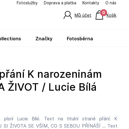
Fotoslužby
Doprava a platba
Kontakty
O nás
0
Můj účet
Košík
ollections
značky
fotosběrna
ŽIVOT / Lucie Bílá
 písní Lucie Bílé. Text na titulní straně přání: K