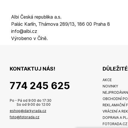
Albi Česká republika a.s.
Palác Karlín, Thámova 289/13, 186 00 Praha 8
info@albi.cz
Výrobeno v Číně.
KONTAKTUJ NÁS!
DŮLEŽIT
AKCE
774 245 625
NOVINKY
NEJPRODÁVAN
OBCHODNÍ PO
Po - Pá od 9:00 do 17:30
So od 9:00 do 12:00
REKLAMAČNÍ 
eshop@darkyrada.cz
VRÁCENÍ A RE
foto@fotorada.cz
DOPRAVA A PL
FOTORADA.CZ