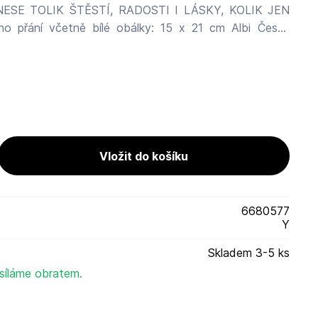
arlín, Thámova 289/13, 186 00 Praha 8 info@albi.cz
6680577
Y
Skladem 3-5 ks
síláme obratem.