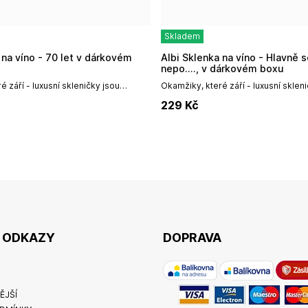
Skladem
Albi Sklenka na víno - Hlavně se z toho
nepo...., v dárkovém boxu
 září - luxusní skleničky jsou
Okamžiky, které září - luxusní sklen
em pro každého milovníka
ideálním dárkem pro každého milov
229
Kč
e si své oblíbené víno z...
vína.Vychutnejte si své oblíbené víno
É ODKAZY
DOPRAVA
ĚJŠÍ