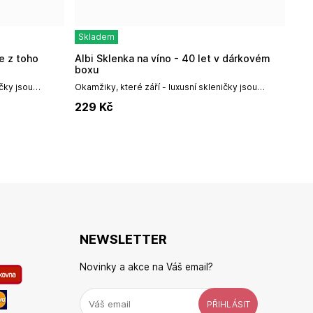
Skladem
Albi Sklenka na víno - 40 let v dárkovém
boxu
ičky jsou
Okamžiky, které září - luxusní skleničky jsou
níka
ideálním dárkem pro každého milovníka
229
Kč
 z...
vína.Vychutnejte si své oblíbené víno z...
NEWSLETTER
Novinky a akce na Váš email?