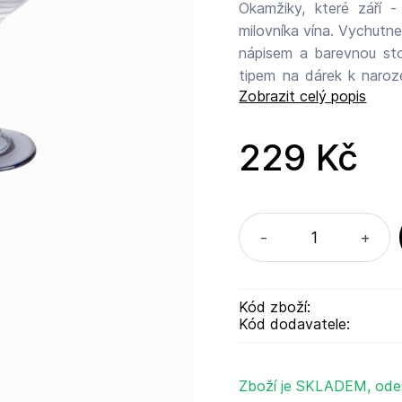
Okamžiky, které září -
milovníka vína. Vychutnejte si své oblíbené víno z elegantní skleničky s vtipným
nápisem a barevnou stopkou. Vinné sklenice v dárkovém bal
tipem na dárek k narozeniná
Zobrazit celý popis
Skleničky nejsou vhodné do myčky nádo
Karlín, Thámova 289/13,
229 Kč
-
+
Kód zboží:
Kód dodavatele:
Zboží je SKLADEM, ode