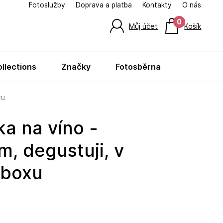
Fotoslužby
Doprava a platba
Kontakty
O nás
0
Můj účet
Košík
ollections
značky
fotosběrna
xu
, degustuji, v
 boxu