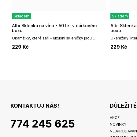
Skladem
Skladem
Albi Sklenka na víno - 50 let v dárkovém
Albi Sklenka na víno - 70 let v dárkovém
boxu
boxu
Okamžiky, které září - luxusní skleničky jsou
Okamžiky, které
ideálním dárkem pro každého milovníka
ideálním dárk
229
Kč
229
Kč
vína.Vychutnejte si své oblíbené víno z...
vína.Vychutnejt
KONTAKTUJ NÁS!
DŮLEŽIT
AKCE
774 245 625
NOVINKY
NEJPRODÁVAN