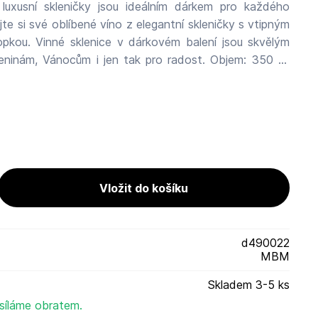
 luxusní skleničky jsou ideálním dárkem pro každého
ení jsou skvělým
m, Vánocům i jen tak pro radost. Objem: 350 ml
bí. Albi Česká republika a.s. Palác
 186 00 Praha 8 info@albi.cz Výrobeno v Číně.
d490022
MBM
Skladem 3-5 ks
síláme obratem.