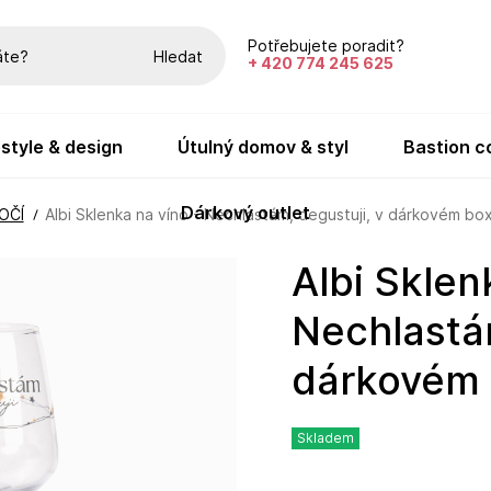
Potřebujete poradit?
Hledat
+ 420 774 245 625
festyle & design
útulný domov & styl
bastion c
dárkový outlet
OČÍ
Albi Sklenka na víno - Nechlastám, degustuji, v dárkovém bo
Albi Sklenka na víno -
Nechlastám
dárkovém
Skladem