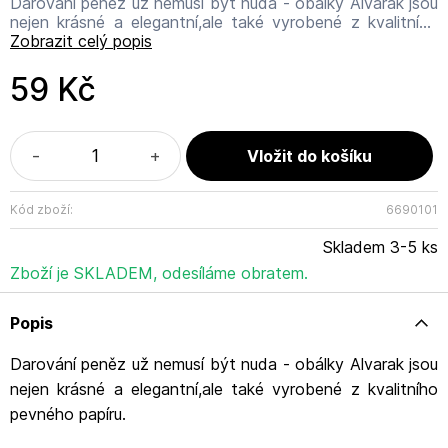
Darování peněz už nemusí být nuda - obálky Alvarak jsou
nejen krásné a elegantní,ale také vyrobené z kvalitního
pevného papíru. Uvnitř obálky najdete kartičku ve
Zobrazit celý popis
stejném designu,na kterou můžete napsat osobní
přání,vzkaz nebo věnování – a proměníte tak obyčejný
59 Kč
dárek v osobní a nezapomenutelný. Blahopřání je
dodáváno v celofánu. Velikost: 23x11 cm Název
výrobce: ALVARAK GROUP, a.s. Adresa výrobce:
Kanadská 775, 391 11 Planá nad Lužnicí Email výrobce:
-
+
info@alvarak.com
Kód zboží:
6690101
Skladem 3-5 ks
Zboží je SKLADEM, odesíláme obratem.
Popis
Darování peněz už nemusí být nuda - obálky Alvarak jsou
nejen krásné a elegantní,ale také vyrobené z kvalitního
pevného papíru.