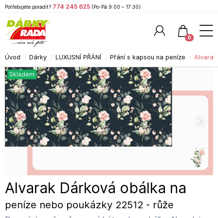
774 245 625
Potřebujete poradit?
(Po-Pá 9:00 – 17:30)
0
Úvod
Dárky
LUXUSNÍ PŘÁNÍ
Přání s kapsou na peníze
Alvarak
Hledat
Skladem
Alvarak Dárková obálka na
peníze nebo poukázky 22512 - růže