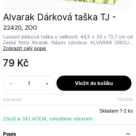
Alvarak Dárková taška TJ -
22420, ZOO
Luxusní dárková taška o velikosti: 44,5 x 33 x 13,7 cm od
české firmy Alvarak. Název výrobce: ALVARAK GROUP,
a.s. Adresa výrobce: Kanadská 775, 391 11 Planá nad
Zobrazit celý popis
Lužnicí Email výrobce: info@alvarak.com
79 Kč
-
+
Kód zboží:
7910005
Skladem 1-2 ks
Zboží je SKLADEM, odesíláme obratem.
Popis