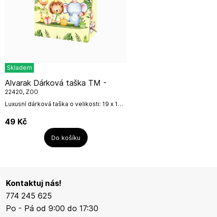
Skladem
Alvarak Dárková taška TM -
22420, ZOO
Luxusní dárková taška o velikosti: 19 x 10,2
x 23 cm od české firmy Alvarak.Název
výrobce: ALVARAK GROUP, a.s.Adresa
49
Kč
výrobce:...
Do košíku
Kontaktuj nás!
774 245 625
Po - Pá od 9:00 do 17:30