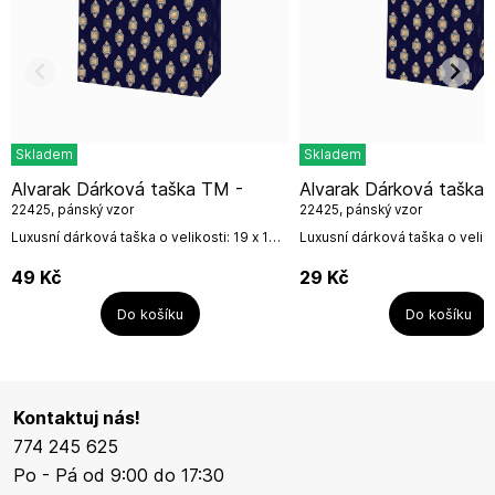
Skladem
Skladem
Alvarak Dárková taška TM -
Alvarak Dárková taška TP -
22425, pánský vzor
22425, pánský vzor
Luxusní dárková taška o velikosti: 19 x 10,2
Luxusní dárková taška o velikos
x 23 cm od české firmy Alvarak.Název
6,5 cm od české firmy Alvara
výrobce: ALVARAK GROUP, a.s.Adresa
výrobce: ALVARAK GROUP, a.
49
Kč
29
Kč
výrobce:...
výrobce:...
Do košíku
Do košíku
Kontaktuj nás!
774 245 625
Po - Pá od 9:00 do 17:30