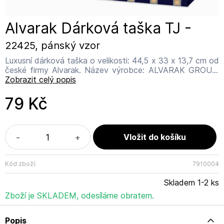
Alvarak Dárková taška TJ -
22425, pánský vzor
Luxusní dárková taška o velikosti: 44,5 x 33 x 13,7 cm od
české firmy Alvarak. Název výrobce: ALVARAK GROUP,
a.s. Adresa výrobce: Kanadská 775, 391 11 Planá nad
Zobrazit celý popis
Lužnicí Email výrobce: info@alvarak.com
79 Kč
-
+
Kód zboží:
7910004
Skladem 1-2 ks
Zboží je SKLADEM, odesíláme obratem.
Popis