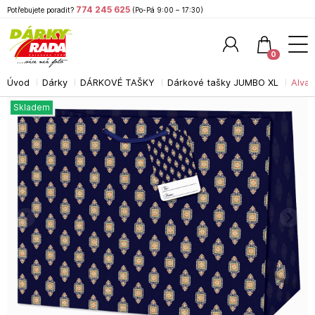
774 245 625
Potřebujete poradit?
(Po-Pá 9:00 – 17:30)
0
Úvod
Dárky
DÁRKOVÉ TAŠKY
Dárkové tašky JUMBO XL
Alvar
Hledat
Skladem