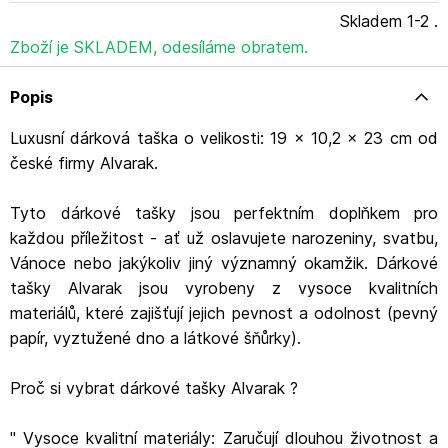
dárkem. S dárkovými taškami Alvarak bude každý dárek
Skladem 1-2 .
nezapomenutelný. Název výrobce: ALVARAK GROUP,
a.s. Adresa výrobce: Kanadská 775, 391 11 Planá nad
Zboží je SKLADEM, odesíláme obratem.
Lužnicí Email výrobce: info@alvarak.com
Popis
Luxusní dárková taška o velikosti: 19 x 10,2 x 23 cm od
české firmy Alvarak.
Tyto dárkové tašky jsou perfektním doplňkem pro
každou příležitost - ať už oslavujete narozeniny, svatbu,
Vánoce nebo jakýkoliv jiný významný okamžik. Dárkové
tašky Alvarak jsou vyrobeny z vysoce kvalitních
materiálů, které zajišťují jejich pevnost a odolnost (pevný
papír, vyztužené dno a látkové šňůrky).
Proč si vybrat dárkové tašky Alvarak ?
" Vysoce kvalitní materiály: Zaručují dlouhou životnost a