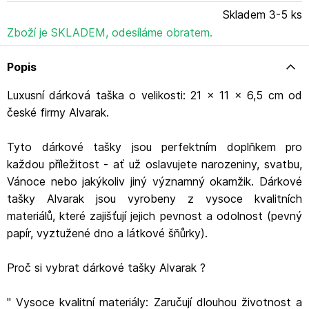
dárkem. S dárkovými taškami Alvarak bude každý dárek
Skladem 3-5 ks
nezapomenutelný.
Zboží je SKLADEM, odesíláme obratem.
Popis
Luxusní dárková taška o velikosti: 21 x 11 x 6,5 cm od
české firmy Alvarak.
Tyto dárkové tašky jsou perfektním doplňkem pro
každou příležitost - ať už oslavujete narozeniny, svatbu,
Vánoce nebo jakýkoliv jiný významný okamžik. Dárkové
tašky Alvarak jsou vyrobeny z vysoce kvalitních
materiálů, které zajišťují jejich pevnost a odolnost (pevný
papír, vyztužené dno a látkové šňůrky).
Proč si vybrat dárkové tašky Alvarak ?
" Vysoce kvalitní materiály: Zaručují dlouhou životnost a