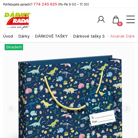
774 245 625
Potřebujete poradit?
(Po-Pá 9:00 – 17:30)
0
Úvod
Dárky
DÁRKOVÉ TAŠKY
Dárkové tašky S
Alvarak Dárko
Hledat
Skladem