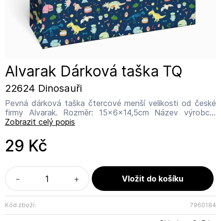
Alvarak Dárková taška TQ
22624 Dinosauři
Pevná dárková taška čtercové menší velikosti od české
firmy Alvarak. Rozměr: 15x6x14,5cm Název výrobce:
ALVARAK GROUP, a.s. Adresa výrobce: Kanadská 775,
Zobrazit celý popis
391 11 Planá nad Lužnicí Email výrobce:
info@alvarak.com
29 Kč
-
+
Kód zboží:
7960184