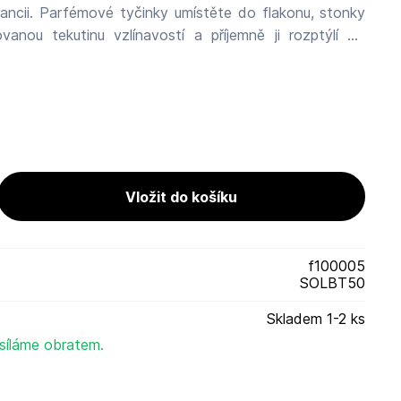
ancii. Parfémové tyčinky umístěte do flakonu, stonky
vanou tekutinu vzlínavostí a příjemně ji rozptýlí do
ý výrobek 85° Nebarevné Délka difuze +/- 4 měsíce
s difuzérem doplněná 6 černými ratanovými tyčemi 40
ěpodobně upraven podle dodávek Balení: 500ml
rancie
http://www.lothantique.com/ boutique@lothantique.com.
f100005
SOLBT50
Skladem 1-2 ks
síláme obratem.