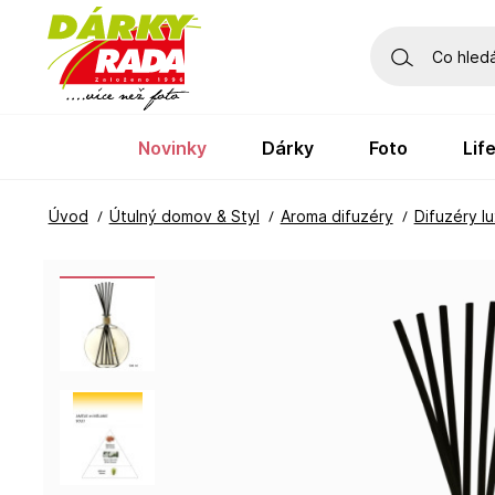
novinky
dárky
foto
li
Úvod
Útulný domov & Styl
Aroma difuzéry
Difuzéry lu