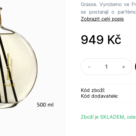
Grasse. Vyrobeno ve Fr
se postarají o parfémo
Zobrazit celý popis
atmosféry. Alkoholick
Krásná skleněná láhev 
cm Plášť bude pravd
949 Kč
Vyrobeno ve Francii. 7 Espa. Saint-Pierre, 04310 Peyruis, F
-
+
Kód zboží:
Kód dodavatele:
Zboží je SKLADEM, ode