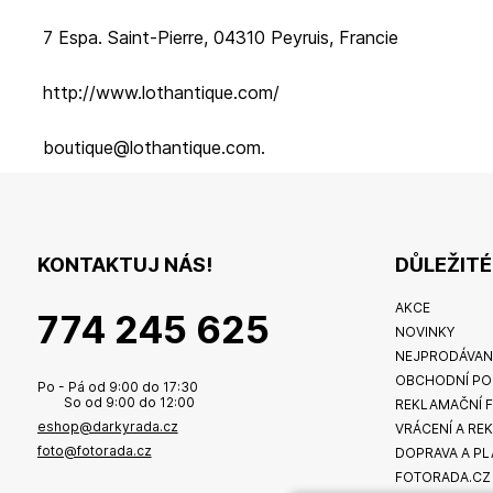
7 Espa. Saint-Pierre, 04310 Peyruis, Francie
http://www.lothantique.com/
boutique@lothantique.com.
KONTAKTUJ NÁS!
DŮLEŽIT
AKCE
774 245 625
NOVINKY
NEJPRODÁVAN
OBCHODNÍ PO
Po - Pá od 9:00 do 17:30
So od 9:00 do 12:00
REKLAMAČNÍ 
eshop@darkyrada.cz
VRÁCENÍ A RE
foto@fotorada.cz
DOPRAVA A PL
FOTORADA.CZ