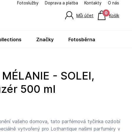
Fotoslužby
Doprava a platba
Kontakty
O nás
0
Můj účet
Košík
ollections
značky
fotosběrna
uzér 500 ml
vonění vašeho domova, tato parfémová tyčinka ozdobí