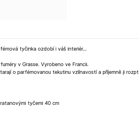
mová tyčinka ozdobí i váš interiér...
rfuméry v Grasse. Vyrobeno ve Francii.
rají o parfémovanou tekutinu vzlínavostí a příjemně ji rozpt
i ratanovými tyčemi 40 cm