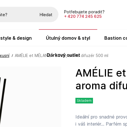
Potřebujete poradit?
Hledat
+ 420 774 245 625
festyle & design
útulný domov & styl
bastion c
dárkový outlet
xusní
AMÉLIE et MÉLANIE - SOLEI, aroma difuzér 500 ml
AMÉLIE et MÉLANIE - SOLEI,
aroma dif
Skladem
Ideální pro snadné pro
i váš interiér... Parfém speciálně vytvořený pro Lothantique našimi parfuméry v