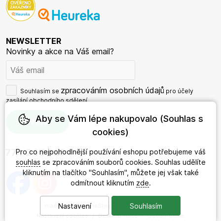
NEWSLETTER
Novinky a akce na Váš email?
zpracováním osobních údajů
Souhlasím se
pro účely
zasílání obchodního sdělení.
Aby se Vám lépe nakupovalo (Souhlas s
cookies)
774 245 625
Pro co nejpohodlnější používání eshopu potřebujeme váš
souhlas
se zpracováním souborů cookies. Souhlas udělíte
kliknutím na tlačítko "Souhlasím", můžete jej však také
odmítnout kliknutím
zde
.
Nastavení
Souhlasím
made with
❤
by
ineShop
© 2026 - DárkyRada.cz
Nastavení cookies
/
Desktop verze
/
Osobní údaje