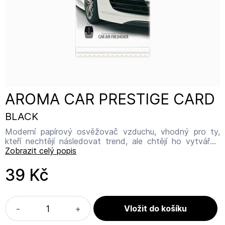
AROMA CAR PRESTIGE CARD
BLACK
Moderní papírový osvěžovač vzduchu, vhodný pro ty,
kteří nechtějí následovat trend, ale chtějí ho vytvářet,
protože vědí, že skutečný styl je souhrnem denního
Zobrazit celý popis
výběru. Prestige má minimalistický tvar, opravdový design
a vůni francouzského parfému. Doporučujeme
39 Kč
kombinovat se sprejem ze stejné kolekce. Název
výrobce: MTM INDUSTRIES Adresa výrobce: ul.
Metalowców 6, 62-800 Kalisz Kontakt: info@mtm.eu
-
+