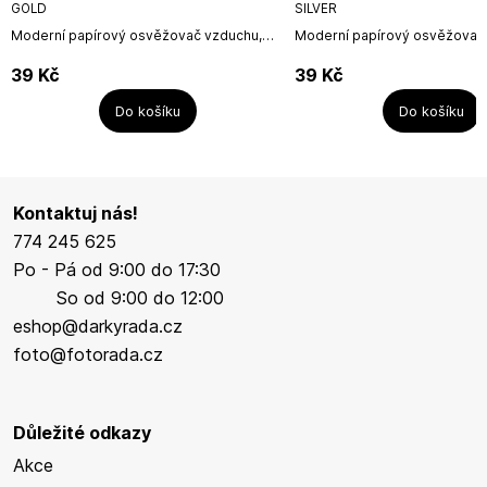
GOLD
SILVER
Moderní papírový osvěžovač vzduchu,
Moderní papírový osvěžovač
vhodný pro ty, kteří nechtějí následovat
vhodný pro ty, kteří nechtějí 
trend, ale chtějí ho vytvářet, protože vědí,
trend, ale chtějí ho vytvářet, 
39
Kč
39
Kč
že...
že...
Do košíku
Do košíku
Kontaktuj nás!
774 245 625
Po - Pá od 9:00 do 17:30
So od 9:00 do 12:00
eshop@darkyrada.cz
foto@fotorada.cz
Důležité odkazy
Akce