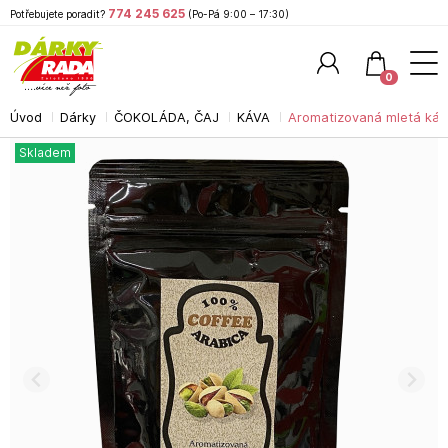
774 245 625
Potřebujete poradit?
(Po-Pá 9:00 – 17:30)
0
Úvod
Dárky
ČOKOLÁDA, ČAJ
KÁVA
Aromatizovaná mletá káv
Hledat
Skladem