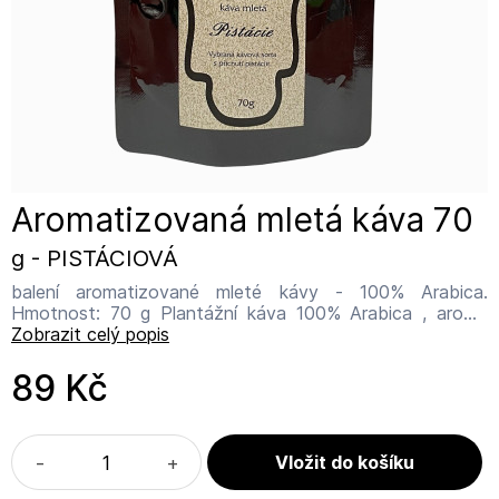
Aromatizovaná mletá káva 70
g - PISTÁCIOVÁ
balení aromatizované mleté kávy - 100% Arabica.
Hmotnost: 70 g Plantážní káva 100% Arabica , aroma
pistáciové 2%. Trvanlivost: 12/2027 Vakuováno. Vyrábí:
Zobrazit celý popis
SANNY TEA, Vyšehradská Praha.
89 Kč
-
+