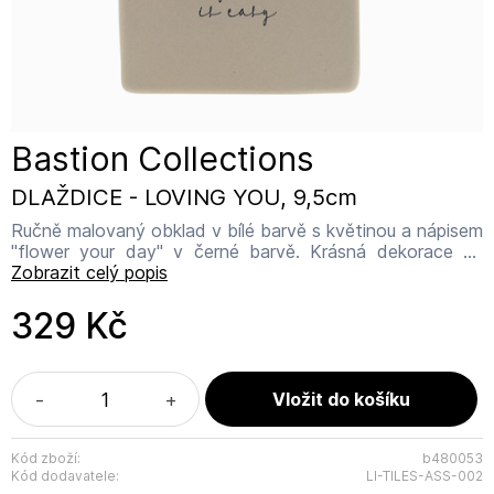
Bastion Collections
DLAŽDICE - LOVING YOU, 9,5cm
Ručně malovaný obklad v bílé barvě s květinou a nápisem
"flower your day" v černé barvě. Krásná dekorace na
vaše stěny, lze použít i jako podtácek. Materiál: keramika
Zobrazit celý popis
Rozměr: 9,5 cm Baleno v dárkovém boxu. Název
výrobce: Bastion Collections Adresa výrobce: IJsselveld
329 Kč
2b, 3417 XH Montfoort Kontakt:
info@bastioncollections.nl
-
+
Kód zboží:
b480053
Kód dodavatele:
LI-TILES-ASS-002