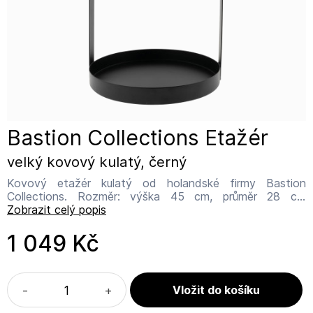
Bastion Collections Etažér
velký kovový kulatý, černý
Kovový etažér kulatý od holandské firmy Bastion
Collections. Rozměr: výška 45 cm, průměr 28 cm
Materiál: kov Název výrobce: Bastion Collections Adresa
Zobrazit celý popis
výrobce: IJsselveld 2b, 3417 XH Montfoort Kontakt:
info@bastioncollections.nl
1 049 Kč
-
+