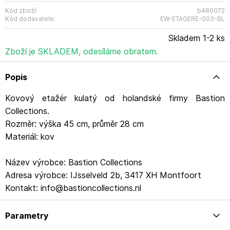
Kód zboží:
b480072
Kód dodavatele:
EW-ETAGERE-003-BL
Skladem 1-2 ks
Zboží je SKLADEM, odesíláme obratem.
Popis
Kovový etažér kulatý od holandské firmy Bastion
Collections.
Rozměr: výška 45 cm, průměr 28 cm
Materiál: kov
Název výrobce: Bastion Collections
Adresa výrobce: IJsselveld 2b, 3417 XH Montfoort
Kontakt: info@bastioncollections.nl
Parametry