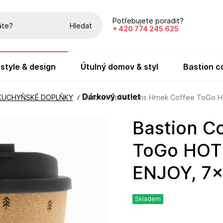
Potřebujete poradit?
Hledat
+ 420 774 245 625
festyle & design
útulný domov & styl
bastion c
dárkový outlet
KUCHYŇSKÉ DOPLŇKY
Bastion Collections Hrnek Coffee ToGo
Bastion Collections Hrnek Coffee
ToGo HOT
ENJOY, 7
Skladem