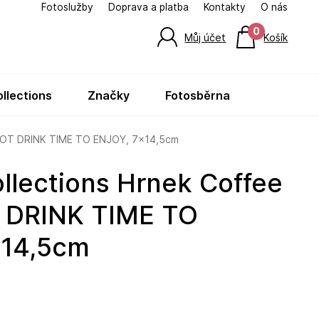
Fotoslužby
Doprava a platba
Kontakty
O nás
0
Můj účet
Košík
ollections
značky
fotosběrna
 HOT DRINK TIME TO ENJOY, 7x14,5cm
 DRINK TIME TO
x14,5cm