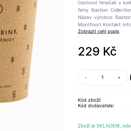
Cestovní hrneček v ko
firmy Bastion Collecti
Název výrobce: Bastion
Montfoort Kontakt: info
Zobrazit celý popis
229 Kč
-
+
Kód zboží:
Kód dodavatele:
Zboží je SKLADEM, ode