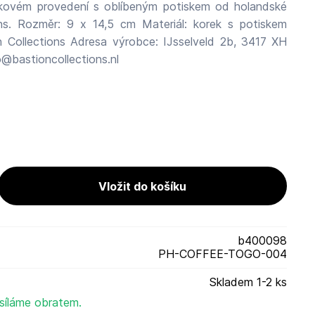
rkovém provedení s oblíbeným potiskem od holandské
ons. Rozměr: 9 x 14,5 cm Materiál: korek s potiskem
 Collections Adresa výrobce: IJsselveld 2b, 3417 XH
@bastioncollections.nl
b400098
PH-COFFEE-TOGO-004
Skladem 1-2 ks
síláme obratem.