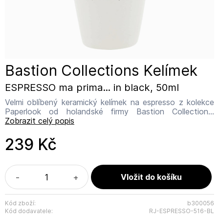
Bastion Collections Kelímek
ESPRESSO ma prima... in black, 50ml
Velmi oblíbený keramický kelímek na espresso z kolekce
Paperlook od holandské firmy Bastion Collections.
Rozměr: 4,4 x 6,2 x 6,6 cm Objem: 50 ml Malý šálek na
Zobrazit celý popis
espresso ze série Paperlook má kapacitu 50 ml. Šálek je
ideální na espresso Název výrobce: Bastion Collections
239 Kč
Adresa výrobce: IJsselveld 2b, 3417 XH Montfoort
Kontakt: info@bastioncollections.nl
-
+
Kód zboží:
b300056
Kód dodavatele:
RJ-ESPRESSO-516-BL