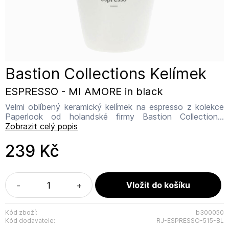
Bastion Collections Kelímek
ESPRESSO - MI AMORE in black
Velmi oblíbený keramický kelímek na espresso z kolekce
Paperlook od holandské firmy Bastion Collections.
Rozměr: 4,4 x 6,2 x 6,6 cm Objem: 50 ml Název výrobce:
Zobrazit celý popis
Bastion Collections Adresa výrobce: IJsselveld 2b, 3417
XH Montfoort Kontakt: info@bastioncollections.nl
239 Kč
-
+
Kód zboží:
b300050
Kód dodavatele:
RJ-ESPRESSO-515-BL