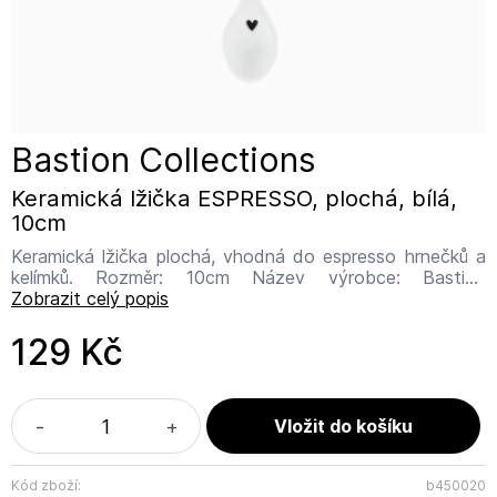
Bastion Collections
Keramická lžička ESPRESSO, plochá, bílá,
10cm
Keramická lžička plochá, vhodná do espresso hrnečků a
kelímků. Rozměr: 10cm Název výrobce: Bastion
Collections Adresa výrobce: IJsselveld 2b, 3417 XH
Zobrazit celý popis
Montfoort Kontakt: info@bastioncollections.nl
129 Kč
-
+
Kód zboží:
b450020