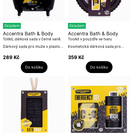
Skladem
Skladem
Accentra Bath & Body
Accentra Bath & Body
Tollkit, dárková sada v černé vaně.
Toolkit v pouzdře ve tvaru
5dílná
pneumatiky, 16x5cm
Dárkový sada pro muže v plastové
Kosmetická dárková sada pro
černé vaně s praktickou houbou,
muže s peelingem a sprchovým
sprchovým gelem, peelingem na
gelem.Dárková sada s nevšedním
289
Kč
359
Kč
ruce.Obsah:2x sprchový gel...
designem a vůní santalového
dřeva potěší...
Do košíku
Do košíku