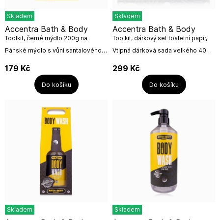
Skladem
Skladem
Accentra Bath & Body
Accentra Bath & Body
Toolkit, černé mýdlo 200g na
Toolkit, dárkový set toaletní papír,
šňůrce
sprchový gel 400ml
Pánské mýdlo s vůní santalového
Vtipná dárková sada velkého 400
dřeva a pižma prakticky zavěšené
ml sprchového gelu s vůní
na šňůrce. Mýdlo baleno v dárkové
santalového dřeva a pižma a
179
Kč
299
Kč
krabičce.Netestované na...
toaletního papíru s varováním o
nebezpečí od...
Do košíku
Do košíku
Skladem
Skladem