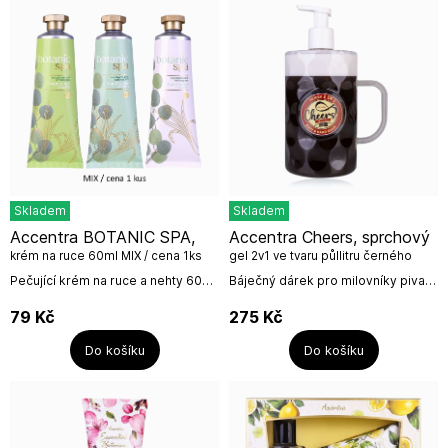
Skladem
Skladem
Accentra BOTANIC SPA,
Accentra Cheers, sprchový
krém na ruce 60ml MIX / cena 1ks
gel 2v1 ve tvaru půllitru černého
piva, 720ml
Pečující krém na ruce a nehty 60ml
Báječný dárek pro milovníky piva.
v tubě.3 motivy /1 vůněMIX MOTIVŮ
Tento sprchový gel 2v1 ve tvaru
/ Cena 1ksVůně: Eucalyptus &
půllitru piva s pěnovou pumpičkou
79
Kč
275
Kč
LemongrassNázev...
pro snadné použití má objem
dokonce...
Do košíku
Do košíku