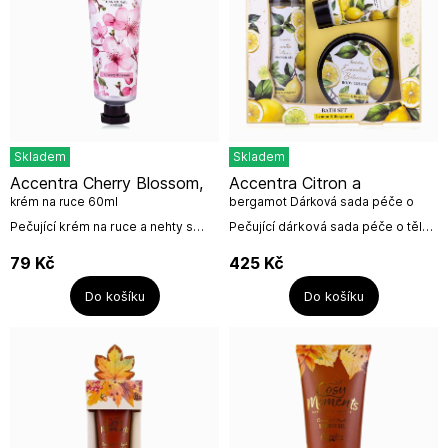
Skladem
Skladem
Accentra Cherry Blossom,
Accentra Citron a
krém na ruce 60ml
bergamot Dárková sada péče o
tělo, 3dílná
Pečující krém na ruce a nehty s
Pečující dárková sada péče o tělo
květinovou vůní Cherry Blossom /
s vůní citrónů a bergamotu
třešňové květy.Objem: 60
obsahuje:Sprchový gel 240
79
Kč
425
Kč
mlNeužívat...
mlTělový krém 200 mlKrém na ruce
a...
Do košíku
Do košíku