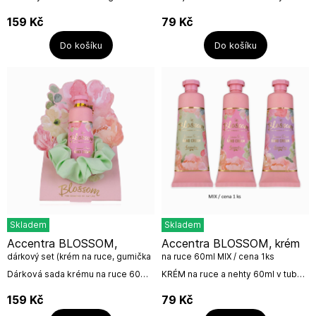
květinovém designu s kartáčkem
v tubě.3 motivy /1 vůněMIX MOTIVŮ
od německé firmy
/ Cena 1ksVůně: růžeNázev
159
Kč
79
Kč
Accentra.Objem: 100 gNázev
výrobce: Accentra...
výrobce: Accentra GmbH &...
Do košíku
Do košíku
Skladem
Skladem
Accentra BLOSSOM,
Accentra BLOSSOM, krém
dárkový set (krém na ruce, gumička
na ruce 60ml MIX / cena 1ks
do vlasů)
Dárková sada krému na ruce 60ml
KRÉM na ruce a nehty 60ml v tubě
a gumičky do vlasů v zelené barvě,
s vůní broskve a jasmínu od
která skvěle doplňuje dárkové
německé firmy Accentra.,MIX
159
Kč
79
Kč
balení ve formě květiny.Krém na...
motivů / cena za 1 ks.Neužívat...