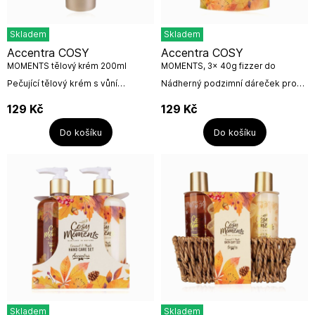
Skladem
Skladem
Accentra COSY
Accentra COSY
MOMENTS tělový krém 200ml
MOMENTS, 3x 40g fizzer do
koupele
Pečující tělový krém s vůní
Nádherný podzimní dáreček pro
sladkého karamelu a javoru.Objem:
milovníky koupelí. Koupelové
200mlNázev výrobce: Accentra
bomby ve tvaru a barvě
129
Kč
129
Kč
GmbH & Co. KGAdresa výrobce:...
podzimního listí a s vůní
javorového...
Do košíku
Do košíku
Skladem
Skladem