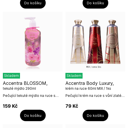
Do košíku
Do košíku
Skladem
Skladem
Accentra BLOSSOM,
Accentra Body Luxury,
tekuté mýdlo 290ml
krém na ruce 60ml MIX / 1ks
Pečující tekuté mýdlo na ruce s
Pečující krém na ruce s vůní zlaté
vůní růží z kolekce Blossom od
orchideje. Mix barev, cena za 1
německé firmy Accentra.Objem:
ks.Objem: 60mlNázev výrobce:
159
Kč
79
Kč
290...
Accentra GmbH & Co....
Do košíku
Do košíku