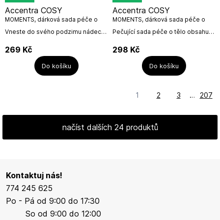
Accentra COSY
Accentra COSY
MOMENTS, dárková sada péče o
MOMENTS, dárková sada péče o
ruce 2x 290ml
tělo, 4dílná
Vneste do svého podzimu nádech
Pečující sada péče o tělo obsahuje
hřejivé pohody s dárkovou sadou
spchový gel, tělové mléko, mycí
"Cosy Moments" od firmy
houbičku výborně se hodící barvy
269
Kč
298
Kč
Accentra. Tato luxusní sada
krémové a sysalový...
obsahuje jemné mýdlo a...
Do košíku
Do košíku
1
2
3
…
207
načíst dalších 24 produktů
Kontaktuj nás!
774 245 625
Po - Pá od 9:00 do 17:30
So od 9:00 do 12:00