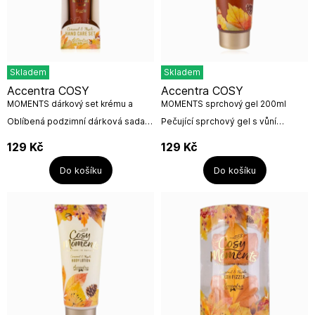
Skladem
Skladem
Accentra COSY
Accentra COSY
MOMENTS dárkový set krému a
MOMENTS sprchový gel 200ml
pilníčku
Oblíbená podzimní dárková sada
Pečující sprchový gel s vůní
péče o ruce a nehty s vůní
sladkého karamelu a javoru.Objem:
karamelu a javoru.Objem: krém:
200mlNázev výrobce: Accentra
129
Kč
129
Kč
30mlNázev výrobce: Accentra
GmbH & Co. KGAdresa výrobce:...
GmbH...
Do košíku
Do košíku