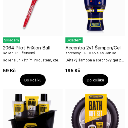
Skladem
Skladem
2064 Pilot FriXion Ball
Accentra 2v1 Šampon/Gel
Roller 0,5 - červený
sprchový FIREMAN SAM Jablko
400ml
Roller s unikátním inkoustem, který
Dětský šampon a sprchový gel 2v1
lze vygumovat plastovým
jemně myje vlasy i pokožku,
zakončením víčka rolleru a
pomáhá udržovat přirozenou
59
Kč
195
Kč
opakovaně na tomtéž místě...
hydrataci a zanechává pokožku
hebkou a vláčnou....
Do košíku
Do košíku