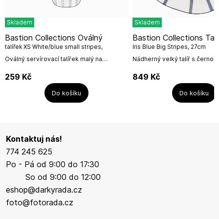
Skladem
Skladem
Bastion Collections Oválný
Bastion Collections Talíř DINNER
talířek XS White/blue small stripes,
Iris Blue Big Stripes, 27cm
15,5x8,5x2cm
Oválný servírovací talířek malý na
Nádherný velký talíř s černou 
espresso s modrým potiskem ryb od
malým roztomilým srdíčkem 
holandské firmy Bastion Collections.
nepravidelnými modrými pásk
259
Kč
849
Kč
Využít můžete i na malé...
IRIS BLUE, kombinujte s...
Do košíku
Do košíku
Kontaktuj nás!
774 245 625
Po - Pá od 9:00 do 17:30
So od 9:00 do 12:00
eshop@darkyrada.cz
foto@fotorada.cz