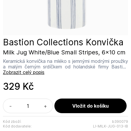
Bastion Collections Konvička
Milk Jug White/Blue Small Stripes, 6x10 cm
Keramická konvička na mléko s jemnými modrými proužky
a malým černým srdíčkem od holandské firmy Bastion
Collections. Rozměr: 6 x 10 cm Materiál: keramika
Zobrazit celý popis
Vhodné do myčky i mikrovlnné trouby. Doplňte svoji
sbírku o tuto kermaickou konvičku a kombinujte s miskou
329 Kč
nebo hrnečkem se stejným vzorem. Název výrobce:
Bastion Collections Adresa výrobce: IJsselveld 2b, 3417
XH Montfoort Kontakt: info@bastioncollections.nl
Vyrobeno v PRC pro BC.
-
+
Kód zboží:
b390079
Kód dodavatele:
LI-MILK-JUG-013-IB