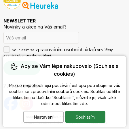
NEWSLETTER
Novinky a akce na Váš email?
zpracováním osobních údajů
Souhlasím se
pro účely
zasílání obchodního sdělení.
Aby se Vám lépe nakupovalo (Souhlas s
cookies)
774 245 625
Pro co nejpohodlnější používání eshopu potřebujeme váš
souhlas
se zpracováním souborů cookies. Souhlas udělíte
kliknutím na tlačítko "Souhlasím", můžete jej však také
odmítnout kliknutím
zde
.
Nastavení
Souhlasím
made with
❤
by
ineShop
© 2026 - DárkyRada.cz
Nastavení cookies
/
Desktop verze
/
Osobní údaje