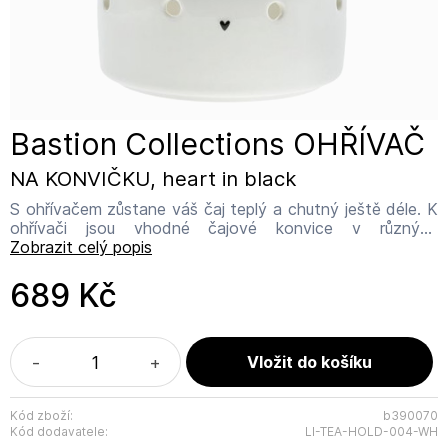
Bastion Collections OHŘÍVAČ
NA KONVIČKU, heart in black
S ohřívačem zůstane váš čaj teplý a chutný ještě déle. K
ohřívači jsou vhodné čajové konvice v různých
provedeních. Rozměr: O 15 cm Materiál: keramika
Zobrazit celý popis
IJsselveld 2b 3417 XH Montfoort
info@bastioncollections.nl
689 Kč
https://www.bastioncollections.nl/
-
+
Kód zboží:
b390070
Kód dodavatele:
LI-TEA-HOLD-004-WH