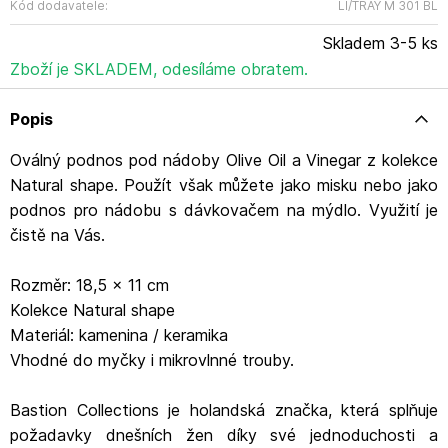
Kód dodavatele:
LI/TRAY M 301 BL
Bastion Collections se stala vyhledávaným dárkem,
protože jím nikdy nemůžete udělat chybu. Jeho elegance
Skladem 3-5 ks
neurazí a srdce, které se prolíná celou kolekcí, každého
potěší. Název výrobce: Bastion Collections Adresa
Zboží je SKLADEM, odesíláme obratem.
výrobce: IJsselveld 2b, 3417 XH Montfoort Kontakt:
info@bastioncollections.nl
Popis
Oválný podnos pod nádoby Olive Oil a Vinegar z kolekce
Natural shape. Použít však můžete jako misku nebo jako
podnos pro nádobu s dávkovačem na mýdlo. Využití je
čistě na Vás.
Rozměr: 18,5 x 11 cm
Kolekce Natural shape
Materiál: kamenina / keramika
Vhodné do myčky i mikrovlnné trouby.
Bastion Collections je holandská značka, která splňuje
požadavky dnešních žen díky své jednoduchosti a