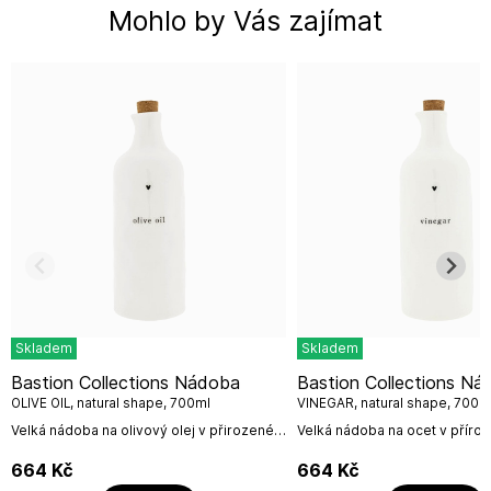
Mohlo by Vás zajímat
Skladem
Skladem
Bastion Collections Nádoba
Bastion Collections Nádoba
OLIVE OIL, natural shape, 700ml
VINEGAR, natural shape, 700m
Velká nádoba na olivový olej v přirozeném
Velká nádoba na ocet v přír
vzhledu (natural shape) s malým černým,
vzhledu (natural shape) s ruč
ručně malovaným srdíčkem od holandské
malovaným malým černým sr
664
Kč
664
Kč
firmy Bastion...
holandské firmy Bastion...