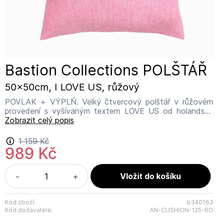
Bastion Collections POLŠTÁŘ
50x50cm, I LOVE US, růžový
POVLAK + VÝPLŇ. Velký čtvercový polštář v růžovém
provedení s vyšívaným textem LOVE US od holandské
firmy Bastion Collection. Povlak i s výplní. Povlak je
Zobrazit celý popis
pratelný. Rozměr: 50 x 50 cm Materiál: 100% bavlna.
Název výrobce: Bastion Collections Adresa výrobce:
1 159 Kč
IJsselveld 2b, 3417 XH Montfoort Kontakt:
989 Kč
info@bastioncollections.nl
-
+
Kód zboží:
b340163
Kód dodavatele:
AN-CUSHION-125-RO