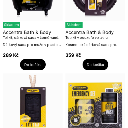
Skladem
Skladem
Accentra Bath & Body
Accentra Bath & Body
Tollkit, dárková sada v černé vaně.
Toolkit v pouzdře ve tvaru
5dílná
pneumatiky, 16x5cm
Dárkový sada pro muže v plastové
Kosmetická dárková sada pro
černé vaně s praktickou houbou,
muže s peelingem a sprchovým
sprchovým gelem, peelingem na
gelem.Dárková sada s nevšedním
289
Kč
359
Kč
ruce.Obsah:2x sprchový gel...
designem a vůní santalového
dřeva potěší...
Do košíku
Do košíku