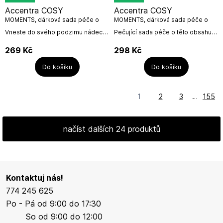
Accentra COSY
Accentra COSY
MOMENTS, dárková sada péče o
MOMENTS, dárková sada péče o
ruce 2x 290ml
tělo, 4dílná
Vneste do svého podzimu nádech
Pečující sada péče o tělo obsahuje
hřejivé pohody s dárkovou sadou
spchový gel, tělové mléko, mycí
"Cosy Moments" od firmy
houbičku výborně se hodící barvy
269
Kč
298
Kč
Accentra. Tato luxusní sada
krémové a sysalový...
obsahuje jemné mýdlo a...
Do košíku
Do košíku
1
2
3
…
155
načíst dalších 24 produktů
Kontaktuj nás!
774 245 625
Po - Pá od 9:00 do 17:30
So od 9:00 do 12:00