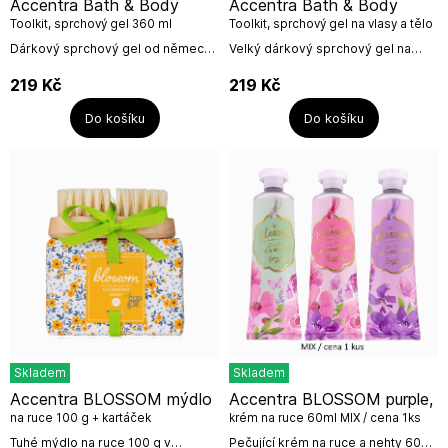
Accentra Bath & Body
Accentra Bath & Body
Toolkit, sprchový gel 360 ml
Toolkit, sprchový gel na vlasy a tělo
pro muže, 1L
Dárkový sprchový gel od německé
Velký dárkový sprchový gel na
firmy Accentra.GEL sprchový
vlasy a tělo pro muže s vůní
360ml v láhvi v dárkové krabičce,
santalového dřeva a pižma s
219
Kč
219
Kč
vůně: santalové dřevo a...
praktickou pumpičkou.Objem:
1000 ml /...
Do košíku
Do košíku
Skladem
Skladem
Accentra BLOSSOM mýdlo
Accentra BLOSSOM purple,
na ruce 100 g + kartáček
krém na ruce 60ml MIX / cena 1ks
Tuhé mýdlo na ruce 100 g v
Pečující krém na ruce a nehty 60ml