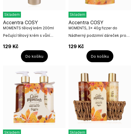
Skladem
Skladem
Accentra COSY
Accentra COSY
MOMENTS tělový krém 200ml
MOMENTS, 3x 40g fizzer do
koupele
Pečující tělový krém s vůní
Nádherný podzimní dáreček pro
sladkého karamelu a javoru.Objem:
milovníky koupelí. Koupelové
200mlNázev výrobce: Accentra
bomby ve tvaru a barvě
129
Kč
129
Kč
GmbH & Co. KGAdresa výrobce:...
podzimního listí a s vůní
javorového...
Do košíku
Do košíku
Skladem
Skladem