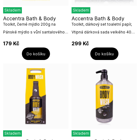
Skladem
Skladem
Accentra Bath & Body
Accentra Bath & Body
Toolkit, černé mýdlo 200g na
Toolkit, dárkový set toaletní papír,
šňůrce
sprchový gel 400ml
Pánské mýdlo s vůní santalového
Vtipná dárková sada velkého 400
dřeva a pižma prakticky zavěšené
ml sprchového gelu s vůní
na šňůrce. Mýdlo baleno v dárkové
santalového dřeva a pižma a
179
Kč
299
Kč
krabičce.Netestované na...
toaletního papíru s varováním o
nebezpečí od...
Do košíku
Do košíku
Skladem
Skladem