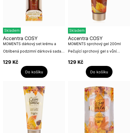
Skladem
Skladem
Accentra COSY
Accentra COSY
MOMENTS dárkový set krému a
MOMENTS sprchový gel 200ml
pilníčku
Oblíbená podzimní dárková sada
Pečující sprchový gel s vůní
péče o ruce a nehty s vůní
sladkého karamelu a javoru.Objem:
karamelu a javoru.Objem: krém:
200mlNázev výrobce: Accentra
129
Kč
129
Kč
30mlNázev výrobce: Accentra
GmbH & Co. KGAdresa výrobce:...
GmbH...
Do košíku
Do košíku