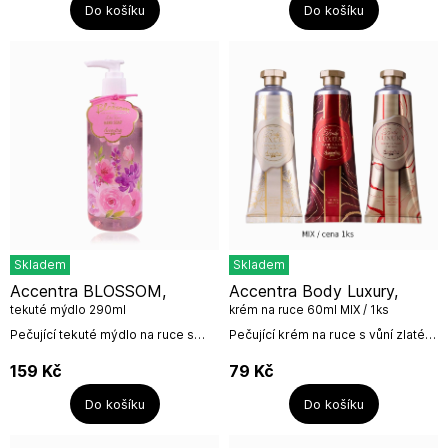
Do košíku
Do košíku
Skladem
Skladem
Accentra BLOSSOM,
Accentra Body Luxury,
tekuté mýdlo 290ml
krém na ruce 60ml MIX / 1ks
Pečující tekuté mýdlo na ruce s
Pečující krém na ruce s vůní zlaté
vůní růží z kolekce Blossom od
orchideje. Mix barev, cena za 1
německé firmy Accentra.Objem:
ks.Objem: 60mlNázev výrobce:
159
Kč
79
Kč
290...
Accentra GmbH & Co....
Do košíku
Do košíku