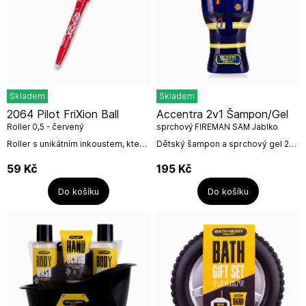
Skladem
Skladem
2064 Pilot FriXion Ball
Accentra 2v1 Šampon/Gel
Roller 0,5 - červený
sprchový FIREMAN SAM Jablko
400ml
Roller s unikátním inkoustem, který
Dětský šampon a sprchový gel 2v1
lze vygumovat plastovým
jemně myje vlasy i pokožku,
zakončením víčka rolleru a
pomáhá udržovat přirozenou
59
Kč
195
Kč
opakovaně na tomtéž místě...
hydrataci a zanechává pokožku
hebkou a vláčnou....
Do košíku
Do košíku