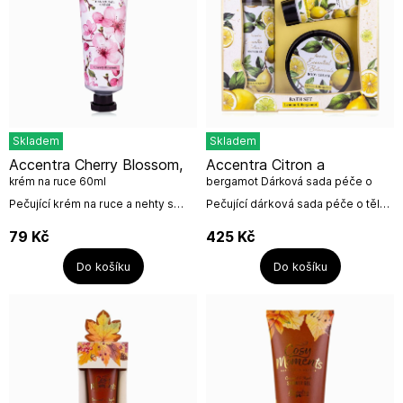
Skladem
Skladem
Accentra Cherry Blossom,
Accentra Citron a
krém na ruce 60ml
bergamot Dárková sada péče o
tělo, 3dílná
Pečující krém na ruce a nehty s
Pečující dárková sada péče o tělo
květinovou vůní Cherry Blossom /
s vůní citrónů a bergamotu
třešňové květy.Objem: 60
obsahuje:Sprchový gel 240
79
Kč
425
Kč
mlNeužívat...
mlTělový krém 200 mlKrém na ruce
a...
Do košíku
Do košíku