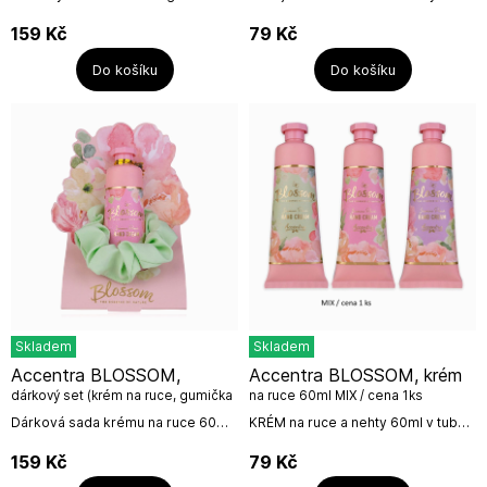
květinovém designu s kartáčkem
v tubě.3 motivy /1 vůněMIX MOTIVŮ
od německé firmy
/ Cena 1ksVůně: růžeNázev
159
Kč
79
Kč
Accentra.Objem: 100 gNázev
výrobce: Accentra...
výrobce: Accentra GmbH &...
Do košíku
Do košíku
Skladem
Skladem
Accentra BLOSSOM,
Accentra BLOSSOM, krém
dárkový set (krém na ruce, gumička
na ruce 60ml MIX / cena 1ks
do vlasů)
Dárková sada krému na ruce 60ml
KRÉM na ruce a nehty 60ml v tubě
a gumičky do vlasů v zelené barvě,
s vůní broskve a jasmínu od
která skvěle doplňuje dárkové
německé firmy Accentra.,MIX
159
Kč
79
Kč
balení ve formě květiny.Krém na...
motivů / cena za 1 ks.Neužívat...