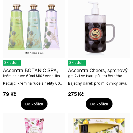
Skladem
Skladem
Accentra BOTANIC SPA,
Accentra Cheers, sprchový
krém na ruce 60ml MIX / cena 1ks
gel 2v1 ve tvaru půllitru černého
piva, 720ml
Pečující krém na ruce a nehty 60ml
Báječný dárek pro milovníky piva.
v tubě.3 motivy /1 vůněMIX MOTIVŮ
Tento sprchový gel 2v1 ve tvaru
/ Cena 1ksVůně: Eucalyptus &
půllitru piva s pěnovou pumpičkou
79
Kč
275
Kč
LemongrassNázev...
pro snadné použití má objem
dokonce...
Do košíku
Do košíku