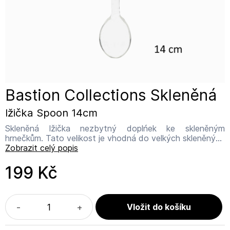
Bastion Collections Skleněná
lžička Spoon 14cm
Skleněná lžička nezbytný doplńek ke skleněným
hrnečkům. Tato velikost je vhodná do velkých skleněných
hrnečků 300ml. Materiál sklo. Vhodné do myčky nádobí.
Zobrazit celý popis
Křehké. Délka: 14cm Název výrobce: Bastion Collections
Adresa výrobce: IJsselveld 2b, 3417 XH Montfoort
199 Kč
Kontakt: info@bastioncollections.nl
-
+