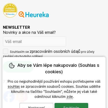
NEWSLETTER
Novinky a akce na Váš email?
zpracováním osobních údajů
Souhlasím se
pro účely
zasílání obchodního sdělení.
Aby se Vám lépe nakupovalo (Souhlas s
cookies)
774 245 625
Pro co nejpohodlnější používání eshopu potřebujeme váš
souhlas
se zpracováním souborů cookies. Souhlas udělíte
kliknutím na tlačítko "Souhlasím", můžete jej však také
odmítnout kliknutím
zde
.
Nastavení
Souhlasím
made with
❤
by
ineShop
© 2026 - DárkyRada.cz