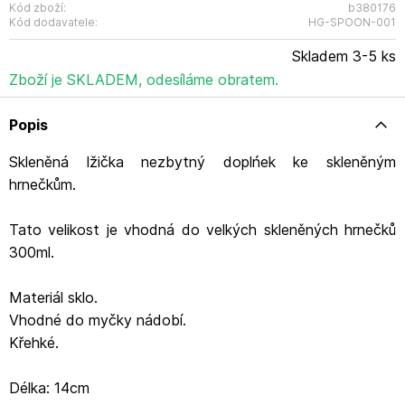
Kód zboží:
b380176
Kód dodavatele:
HG-SPOON-001
Skladem 3-5 ks
Zboží je SKLADEM, odesíláme obratem.
Popis
Skleněná lžička nezbytný doplńek ke skleněným
hrnečkům.
Tato velikost je vhodná do velkých skleněných hrnečků
300ml.
Materiál sklo.
Vhodné do myčky nádobí.
Křehké.
Délka: 14cm