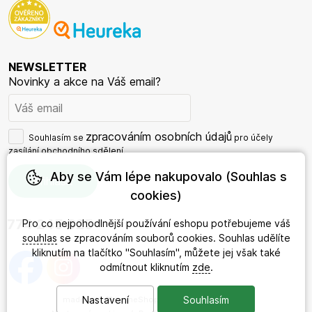
NEWSLETTER
Novinky a akce na Váš email?
zpracováním osobních údajů
Souhlasím se
pro účely
zasílání obchodního sdělení.
Aby se Vám lépe nakupovalo (Souhlas s
cookies)
774 245 625
Pro co nejpohodlnější používání eshopu potřebujeme váš
souhlas
se zpracováním souborů cookies. Souhlas udělíte
kliknutím na tlačítko "Souhlasím", můžete jej však také
odmítnout kliknutím
zde
.
Nastavení
Souhlasím
made with
❤
by
ineShop
© 2026 - DárkyRada.cz