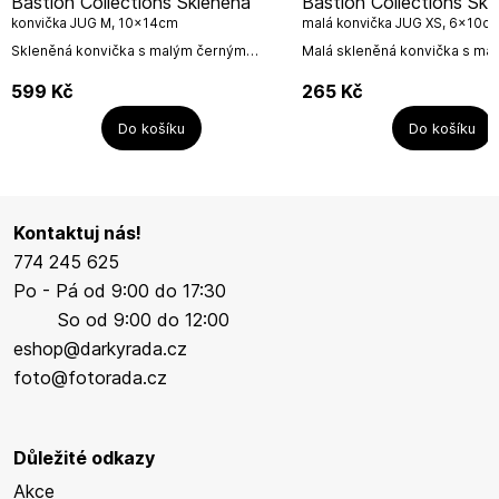
Bastion Collections Skleněná
Bastion Collections Skleněná
konvička JUG M, 10x14cm
malá konvička JUG XS, 6x10c
Skleněná konvička s malým černým
Malá skleněná konvička s ma
srdíčkem. Hladké sklo.Konvička vhodná
srdíčkem na pohledové stran
na vodu, mléko, domácí limonády nebo
bude mít skvělé využití na mlé
599
Kč
265
Kč
jako karafa na...
Do košíku
Do košíku
Kontaktuj nás!
774 245 625
Po - Pá od 9:00 do 17:30
So od 9:00 do 12:00
eshop@darkyrada.cz
foto@fotorada.cz
Důležité odkazy
Akce