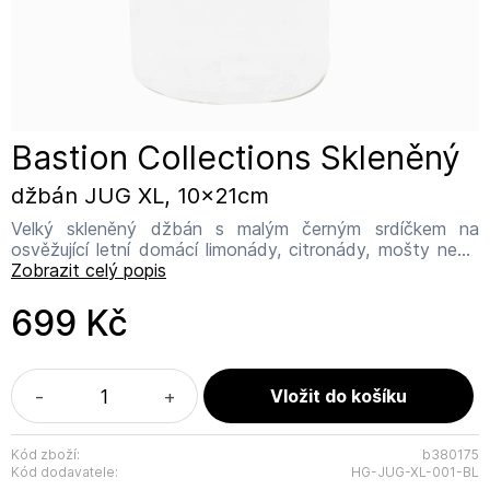
Bastion Collections Skleněný
džbán JUG XL, 10x21cm
Velký skleněný džbán s malým černým srdíčkem na
osvěžující letní domácí limonády, citronády, mošty nebo
džusy a pramenitou vodu. Využít jej můžete i jako vázu.
Zobrazit celý popis
Rozměr: 10 x 21 cm Materiál: sklo. Doporučujeme ruční
mytí jemnou houbičkou aby nedošlo k poškrábání dekoru.
699 Kč
Název výrobce: Bastion Collections Adresa výrobce:
IJsselveld 2b, 3417 XH Montfoort Kontakt:
info@bastioncollections.nl
-
+
Kód zboží:
b380175
Kód dodavatele:
HG-JUG-XL-001-BL